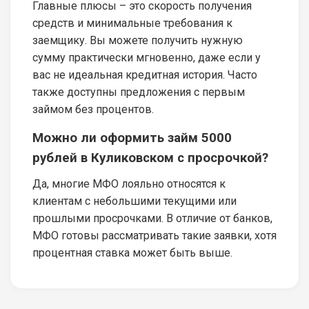
Главные плюсы – это скорость получения
средств и минимальные требования к
заемщику. Вы можете получить нужную
сумму практически мгновенно, даже если у
вас не идеальная кредитная история. Часто
также доступны предложения с первым
займом без процентов.
Можно ли оформить займ 5000
рублей в Куликовском с просрочкой?
Да, многие МФО лояльно относятся к
клиентам с небольшими текущими или
прошлыми просрочками. В отличие от банков,
МФО готовы рассматривать такие заявки, хотя
процентная ставка может быть выше.