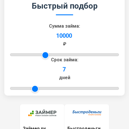
Быстрый подбор
Сумма займа:
10000
₽
Срок займа:
7
дней
Займер.ру
Быстроденьги