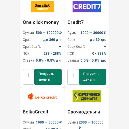
One click money
Credit7
Сумма
500 — 100000 ₽
Сумма
1000 — 30000 ₽
Срок
до 360 дн.
Срок
до 30 дн.
Срок без %
—
Срок без %
—
ПСК
288 - 288%
ПСК
0 - 288%
Ставка
0.8% - 0.8% дн.
Ставка
0.0% - 0.8% дн.
Получить
Получить
i
i
деньги
деньги
BelkaCredit
Срочноденьги
Сумма
1000 — 30000 ₽
Сумма
2000 — 100000
₽