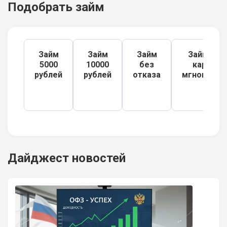
Подобрать займ
Займ
Займ
Займ
Займ на
5000
10000
без
карту
рублей
рублей
отказа
мгновенно
Дайджест новостей