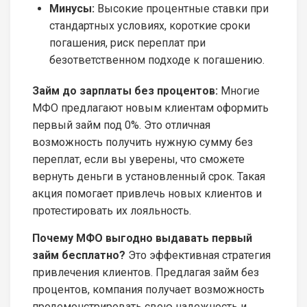
Минусы:
Высокие процентные ставки при
стандартных условиях, короткие сроки
погашения, риск переплат при
безответственном подходе к погашению.
Займ до зарплаты без процентов:
Многие
МФО предлагают новым клиентам оформить
первый займ под 0%. Это отличная
возможность получить нужную сумму без
переплат, если вы уверены, что сможете
вернуть деньги в установленный срок. Такая
акция помогает привлечь новых клиентов и
протестировать их лояльность.
Почему МФО выгодно выдавать первый
займ бесплатно?
Это эффективная стратегия
привлечения клиентов. Предлагая займ без
процентов, компания получает возможность
продемонстрировать свою надежность и