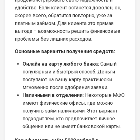
удобство. Если клиент останется доволен, он,
скорее всего, обратится повторно, уже за
платным займом. Для клиента это прямая
выгода – возможность решить финансовые
проблемы без лишних расходов.
Основные варианты получения средств:
Онлайн на карту любого банка:
Самый
популярный и быстрый способ. Деньги
поступают на вашу карту практически
мгновенно после одобрения заявки.
Наличными в отделении:
Некоторые МФО
имеют физические офисы, где можно
получить займ наличными. Этот вариант
подходит тем, кто предпочитает личное
общение или не имеет банковской карты.