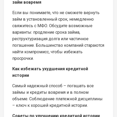
займ вовремя
Если вы понимаете, что не сможете вернуть
займ в установленный срок, немедленно
свяжитесь с МФО. Обсудите возможные
варианты: продление срока займа,
реструктуризация долга или частичное
погашение. Большинство компаний стараются
найти компромисс, чтобы избежать
просрочки.
Как избежать ухудшения кредитной
истории
Самый надежный способ – погашать все
займы и кредиты вовремя и в полном
объеме. Соблюдение платежной дисциплины
– ключ к хорошей кредитной истории.
Советы по улучшению кредитной истории