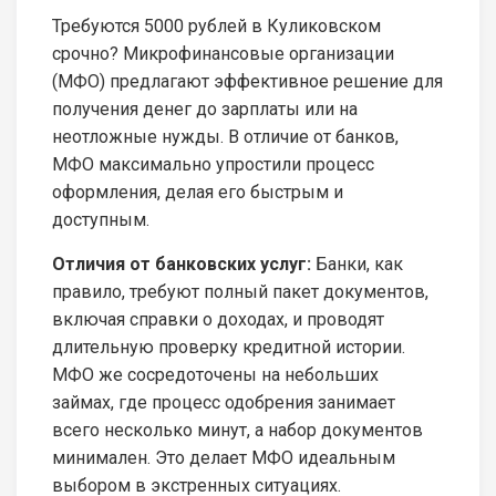
Требуются 5000 рублей в Куликовском
срочно? Микрофинансовые организации
(МФО) предлагают эффективное решение для
получения денег до зарплаты или на
неотложные нужды. В отличие от банков,
МФО максимально упростили процесс
оформления, делая его быстрым и
доступным.
Отличия от банковских услуг:
Банки, как
правило, требуют полный пакет документов,
включая справки о доходах, и проводят
длительную проверку кредитной истории.
МФО же сосредоточены на небольших
займах, где процесс одобрения занимает
всего несколько минут, а набор документов
минимален. Это делает МФО идеальным
выбором в экстренных ситуациях.