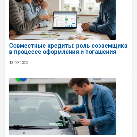
Совместные кредиты: роль созаемщика
в процессе оформления и погашения
13.09.2025