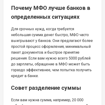
Почему МФО лучше банков в
определенных ситуациях
Для срочных нужд, когда требуется
небольшая сумма денег быстро, МФО часто
выигрывают у банков. Они предлагают более
простой процесс оформления, минимальный
пакет документов и быстрое принятие
решения. Если вам нужно всего 5000 рублей
до зарплаты, обращение в МФО может быть
гораздо эффективнее, чем попытка получить
кредит в банке.
Совет разделение суммы
Если вам нужна сумма, например, 20 000