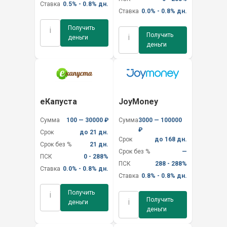
Ставка
0.5% - 0.8% дн.
Ставка
0.0% - 0.8% дн.
Получить
i
Получить
i
деньги
деньги
еКапуста
JoyMoney
Сумма
100 — 30000 ₽
Сумма
3000 — 100000
₽
Срок
до 21 дн.
Срок
до 168 дн.
Срок без %
21 дн.
Срок без %
—
ПСК
0 - 288%
ПСК
288 - 288%
Ставка
0.0% - 0.8% дн.
Ставка
0.8% - 0.8% дн.
Получить
i
Получить
i
деньги
деньги