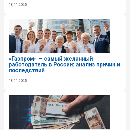
13.11.2025
«Газпром» — самый желанный
работодатель в России: анализ причин и
последствий
13.11.2025