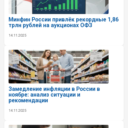
Минфин России привлёк рекордные 1,86
трлн рублей на аукционах ОФЗ
14.11.2025
Замедление инфляции в России в
ноябре: анализ ситуации и
рекомендации
14.11.2025