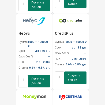
i
Получить
i
деньги
деньги
Небус
CreditPlus
Сумма
1000 — 100000
Сумма
3000 — 50000 ₽
₽
Срок
до 182 дн.
Срок
до 176 дн.
Срок без %
—
Срок без %
—
ПСК
216 - 288%
ПСК
216 - 288%
Ставка
0.6% - 0.8% дн.
Ставка
0.6% - 0.8% дн.
Получить
i
Получить
i
деньги
деньги