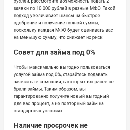
рублей, рассмотрите возможность подать 2
заявки по 10 000 рублей в разные МФО. Такой
подход увеличивает шансы на быстрое
одобрение и получение полной суммы,
поскольку каждая МФО будет оценивать вас
на меньшую сумму, что снижает их риск.
Совет для займа под 0%
Чтобы максимально выгодно пользоваться
услугой займа под 0%, старайтесь подавать
заявки в те компании, в которых вы ранее не
брали займы. Таким образом, вы
гарантированно получите новый выгодный
для вас процент, а не повторный займ на
стандартных условиях.
Наличие просрочек не