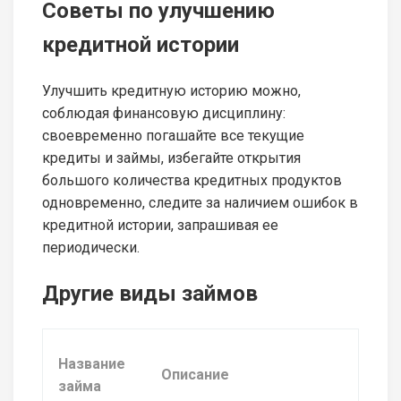
Советы по улучшению
кредитной истории
Улучшить кредитную историю можно,
соблюдая финансовую дисциплину:
своевременно погашайте все текущие
кредиты и займы, избегайте открытия
большого количества кредитных продуктов
одновременно, следите за наличием ошибок в
кредитной истории, запрашивая ее
периодически.
Другие виды займов
Название
Описание
займа