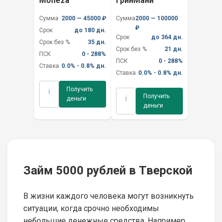
Moneza
ГринМани
Сумма
2000 — 45000 ₽
Сумма
2000 — 100000
₽
Срок
до 180 дн.
Срок
до 364 дн.
Срок без %
35 дн.
Срок без %
21 дн.
ПСК
0 - 288%
ПСК
0 - 288%
Ставка
0.0% - 0.8% дн.
Ставка
0.0% - 0.8% дн.
Получить
i
Получить
i
деньги
деньги
Займ 5000 рублей в Тверской
В жизни каждого человека могут возникнуть
ситуации, когда срочно необходимы
небольшие денежные средства. Например,