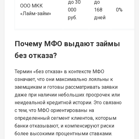
до 30
до
ООО МКК
000
168
0%
«Лайм-займ»
руб.
дней
Почему МФО выдают займы
без отказа?
Термин «без отказа» в контексте МФО
означает, что они максимально лояльны к
заемщикам и готовы рассматривать заявки
даже при наличии небольших просрочек или
неидеальной кредитной истории. Это связано
с тем, что МФО ориентированы на
определенный сегмент клиентов, которым
банки отказывают, и компенсируют риски
более высокими процентными ставками.