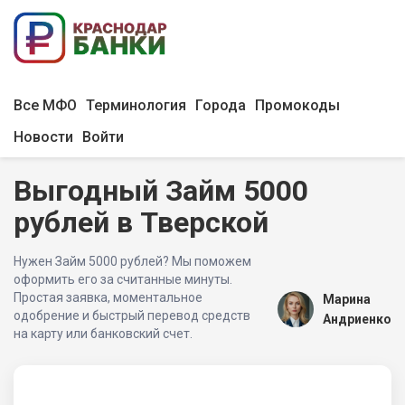
Все МФО
Терминология
Города
Промокоды
Новости
Войти
Выгодный Займ 5000
рублей в Тверской
Нужен Займ 5000 рублей? Мы поможем
оформить его за считанные минуты.
Простая заявка, моментальное
Марина
одобрение и быстрый перевод средств
Андриенко
на карту или банковский счет.