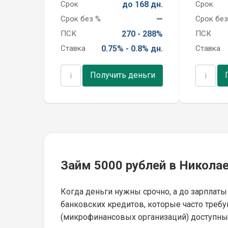
Срок
до 168 дн.
Срок
Срок без %
—
Срок без
ПСК
270 - 288%
ПСК
Ставка
0.75% - 0.8% дн.
Ставка
Получить деньги
i
i
Займ 5000 рублей в Никола
Когда деньги нужны срочно, а до зарплаты
банковских кредитов, которые часто тре
(микрофинансовых организаций) доступны 