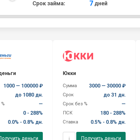
7
Срок займа:
дней
деньги
Юкки
1000 — 100000 ₽
Сумма
3000 — 30000 ₽
до 1080 дн.
Срок
до 31 дн.
 %
—
Срок без %
—
0 - 288%
ПСК
180 - 288%
0.0% - 0.8% дн.
Ставка
0.5% - 0.8% дн.
Получить деньги
Получить деньги
i