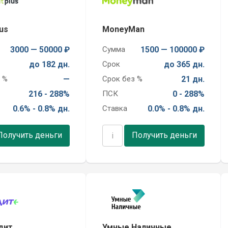
us
MoneyMan
3000 — 50000 ₽
Сумма
1500 — 100000 ₽
до 182 дн.
Срок
до 365 дн.
 %
—
Срок без %
21 дн.
216 - 288%
ПСК
0 - 288%
0.6% - 0.8% дн.
Ставка
0.0% - 0.8% дн.
Получить деньги
Получить деньги
i
дит
Умные Наличные