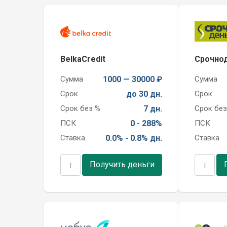
BelkaCredit
Срочно
Сумма
1000 — 30000 ₽
Сумма
Срок
до 30 дн.
Срок
Срок без %
7 дн.
Срок без
ПСК
0 - 288%
ПСК
Ставка
0.0% - 0.8% дн.
Ставка
Получить деньги
i
i