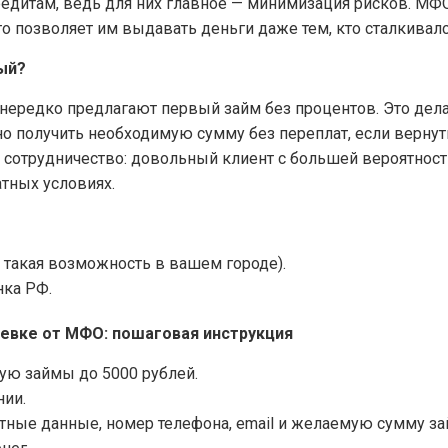
дитам, ведь для них главное — минимизация рисков. МФО
то позволяет им выдавать деньги даже тем, кто сталкивал
ый?
ередко предлагают первый займ без процентов. Это дела
но получить необходимую сумму без переплат, если вернут
 сотрудничество: довольный клиент с большей вероятность
атных условиях.
такая возможность в вашем городе).
нка РФ.
аевке от МФО: пошаговая инструкция
ю займы до 5000 рублей.
нии.
ртные данные, номер телефона, email и желаемую сумму за