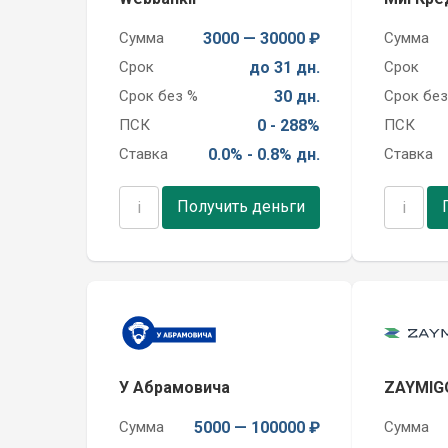
Сумма
3000 — 30000 ₽
Сумма
Срок
до 31 дн.
Срок
Срок без %
30 дн.
Срок без
ПСК
0 - 288%
ПСК
Ставка
0.0% - 0.8% дн.
Ставка
Получить деньги
i
i
У Абрамовича
ZAYMIG
Сумма
5000 — 100000 ₽
Сумма