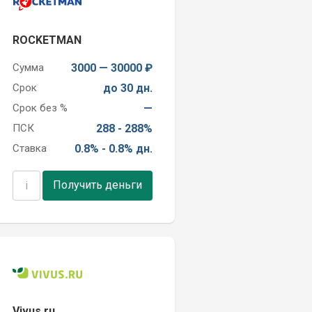
ROCKETMAN
Сумма
3000 — 30000 ₽
Срок
до 30 дн.
Срок без %
—
ПСК
288 - 288%
Ставка
0.8% - 0.8% дн.
Получить деньги
i
Vivus.ru