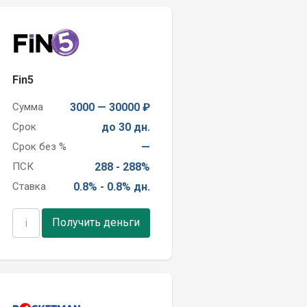
Fin5
Сумма
3000 — 30000 ₽
Срок
до 30 дн.
Срок без %
—
ПСК
288 - 288%
Ставка
0.8% - 0.8% дн.
Получить деньги
i