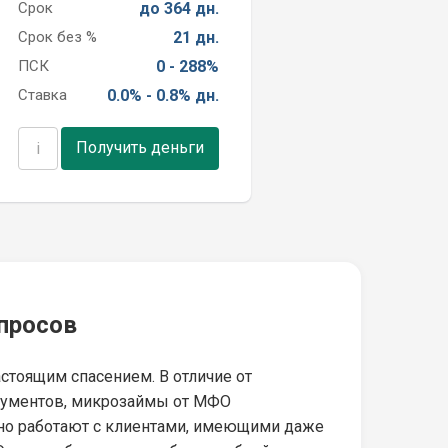
Срок
до 364 дн.
Срок без %
21 дн.
ПСК
0 - 288%
Ставка
0.0% - 0.8% дн.
Получить деньги
i
просов
астоящим спасением. В отличие от
окументов, микрозаймы от МФО
тно работают с клиентами, имеющими даже