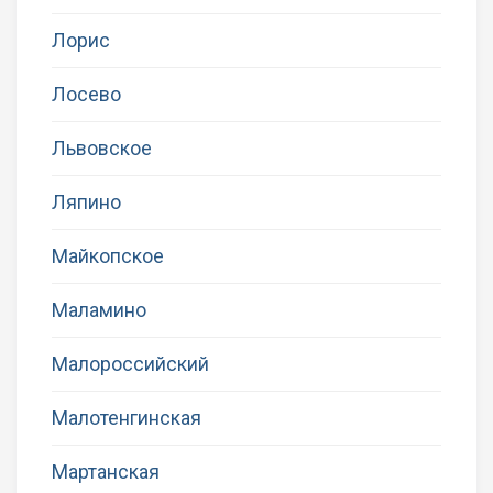
Лорис
Лосево
Львовское
Ляпино
Майкопское
Маламино
Малороссийский
Малотенгинская
Мартанская