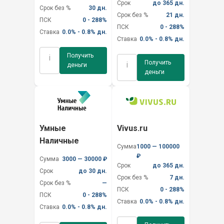
Срок
до 365 дн.
Срок без %
30 дн.
Срок без %
21 дн.
ПСК
0 - 288%
ПСК
0 - 288%
Ставка
0.0% - 0.8% дн.
Ставка
0.0% - 0.8% дн.
Получить
i
Получить
i
деньги
деньги
Умные
Vivus.ru
Наличные
Сумма
1000 — 100000
₽
Сумма
3000 — 30000 ₽
Срок
до 365 дн.
Срок
до 30 дн.
Срок без %
7 дн.
Срок без %
—
ПСК
0 - 288%
ПСК
0 - 288%
Ставка
0.0% - 0.8% дн.
Ставка
0.0% - 0.8% дн.