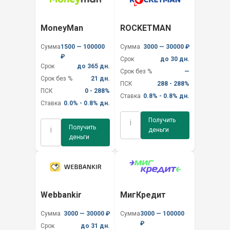
MoneyMan
ROCKETMAN
Сумма
1500 — 100000
Сумма
3000 — 30000 ₽
₽
Срок
до 30 дн.
Срок
до 365 дн.
Срок без %
—
Срок без %
21 дн.
ПСК
288 - 288%
ПСК
0 - 288%
Ставка
0.8% - 0.8% дн.
Ставка
0.0% - 0.8% дн.
Получить
i
Получить
i
деньги
деньги
Webbankir
МигКредит
Сумма
3000 — 30000 ₽
Сумма
3000 — 100000
₽
Срок
до 31 дн.