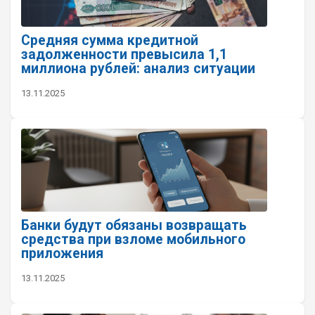
Средняя сумма кредитной
задолженности превысила 1,1
миллиона рублей: анализ ситуации
13.11.2025
Банки будут обязаны возвращать
средства при взломе мобильного
приложения
13.11.2025