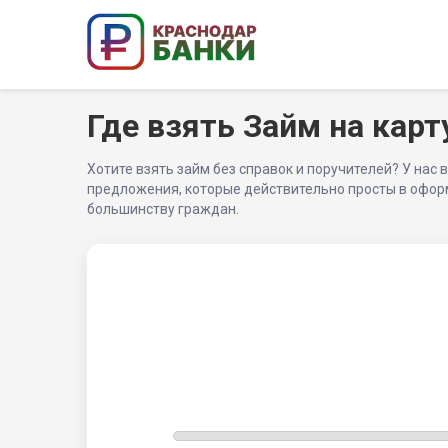
Где взять Займ на карт
Хотите взять займ без справок и поручителей? У нас 
предложения, которые действительно просты в офор
большинству граждан.