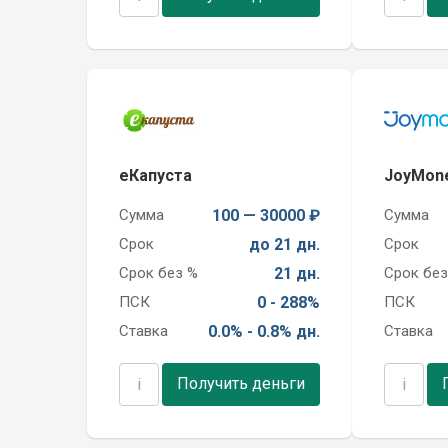
еКапуста
JoyMon
Сумма
100 — 30000 ₽
Сумма
Срок
до 21 дн.
Срок
Срок без %
21 дн.
Срок без
ПСК
0 - 288%
ПСК
Ставка
0.0% - 0.8% дн.
Ставка
Получить деньги
i
i