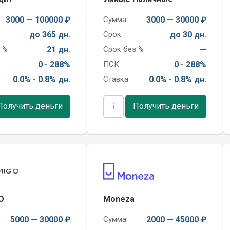
3000 — 100000 ₽
Сумма
3000 — 30000 ₽
до 365 дн.
Срок
до 30 дн.
 %
21 дн.
Срок без %
—
0 - 288%
ПСК
0 - 288%
0.0% - 0.8% дн.
Ставка
0.0% - 0.8% дн.
Получить деньги
Получить деньги
i
O
Moneza
5000 — 30000 ₽
Сумма
2000 — 45000 ₽