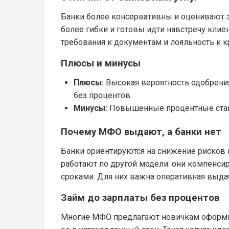
Банки более консервативны и оценивают з
более гибки и готовы идти навстречу клие
требования к документам и лояльность к к
Плюсы и минусы
Плюсы:
Высокая вероятность одобрени
без процентов.
Минусы:
Повышенные процентные ставки
Почему МФО выдают, а банки нет
Банки ориентируются на снижение рисков 
работают по другой модели: они компенс
сроками. Для них важна оперативная выдач
Займ до зарплаты без процентов
Многие МФО предлагают новичкам оформить 