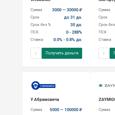
Сумма
3000 — 30000 ₽
Сумма
Срок
до 31 дн.
Срок
Срок без %
30 дн.
Срок без
ПСК
0 - 288%
ПСК
Ставка
0.0% - 0.8% дн.
Ставка
Получить деньги
i
i
У Абрамовича
ZAYMIG
Сумма
5000 — 100000 ₽
Сумма