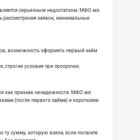
является серьезным недостатком. МФО же
сть рассмотрения заявок, минимальные
тов, возможность оформить первый займ
 строгие условия при просрочке.
ся как признак ненадежности. МФО же
ками (после первого займа) и короткими
 ту сумму, которую взяли, если погасите