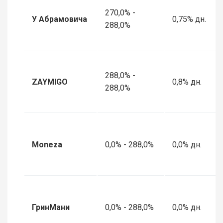
270,0% -
У Абрамовича
0,75% дн.
288,0%
288,0% -
ZAYMIGO
0,8% дн.
288,0%
Moneza
0,0% - 288,0%
0,0% дн.
ГринМани
0,0% - 288,0%
0,0% дн.