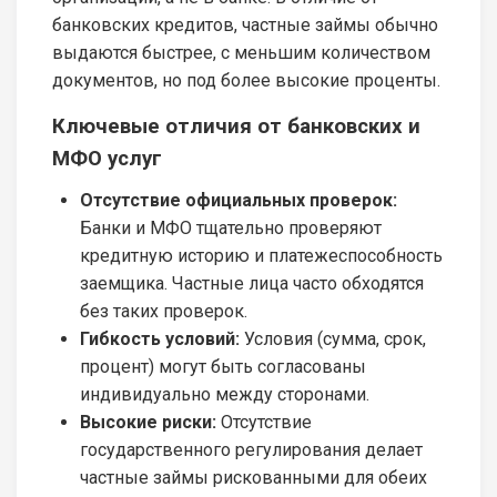
банковских кредитов, частные займы обычно
выдаются быстрее, с меньшим количеством
документов, но под более высокие проценты.
Ключевые отличия от банковских и
МФО услуг
Отсутствие официальных проверок:
Банки и МФО тщательно проверяют
кредитную историю и платежеспособность
заемщика. Частные лица часто обходятся
без таких проверок.
Гибкость условий:
Условия (сумма, срок,
процент) могут быть согласованы
индивидуально между сторонами.
Высокие риски:
Отсутствие
государственного регулирования делает
частные займы рискованными для обеих