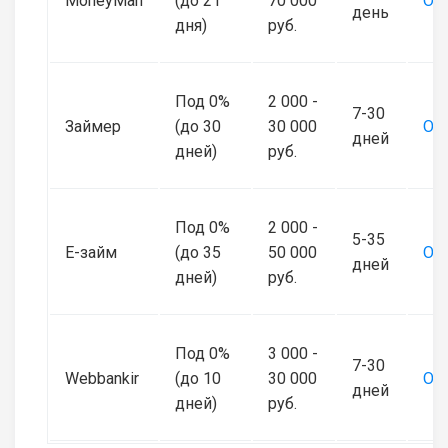
MoneyMan
(до 21
70 000
Оф
день
дня)
руб.
Под 0%
2 000 -
7-30
Займер
(до 30
30 000
Оф
дней
дней)
руб.
Под 0%
2 000 -
5-35
Е-займ
(до 35
50 000
Оф
дней
дней)
руб.
Под 0%
3 000 -
7-30
Webbankir
(до 10
30 000
Оф
дней
дней)
руб.