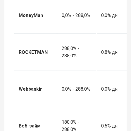
MoneyMan
0,0% - 288,0%
0,0% дн.
288,0% -
ROCKETMAN
0,8% дн.
288,0%
Webbankir
0,0% - 288,0%
0,0% дн.
180,0% -
Веб-займ
0,5% дн.
288,0%