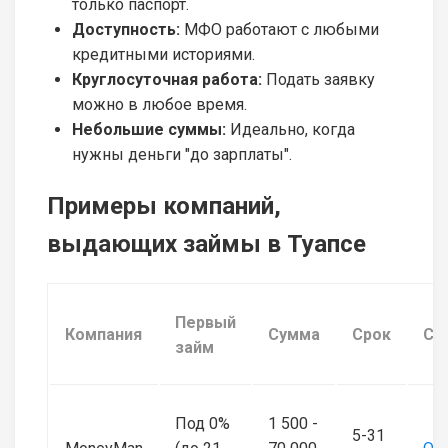
только паспорт.
Доступность:
МФО работают с любыми
кредитными историями.
Круглосуточная работа:
Подать заявку
можно в любое время.
Небольшие суммы:
Идеально, когда
нужны деньги "до зарплаты".
Примеры компаний,
выдающих займы в Туапсе
Первый
Компания
Сумма
Срок
Сс
займ
Под 0%
1 500 -
5-31