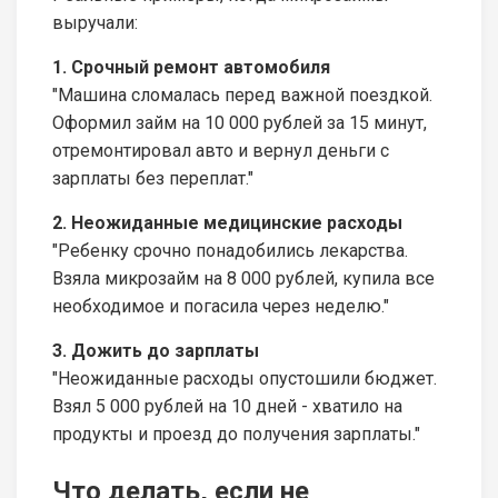
выручали:
1. Срочный ремонт автомобиля
"Машина сломалась перед важной поездкой.
Оформил займ на 10 000 рублей за 15 минут,
отремонтировал авто и вернул деньги с
зарплаты без переплат."
2. Неожиданные медицинские расходы
"Ребенку срочно понадобились лекарства.
Взяла микрозайм на 8 000 рублей, купила все
необходимое и погасила через неделю."
3. Дожить до зарплаты
"Неожиданные расходы опустошили бюджет.
Взял 5 000 рублей на 10 дней - хватило на
продукты и проезд до получения зарплаты."
Что делать, если не