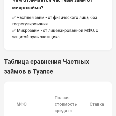
Чем отличается частный займ от
микрозайма?
✅ Частный займ - от физического лица, без
госрегулирования.
✅ Микрозайм - от лицензированной МФО, с
защитой прав заемщика.
Таблица сравнения Частных
займов в Туапсе
Полная
МФО
стоимость
Ставка
кредита