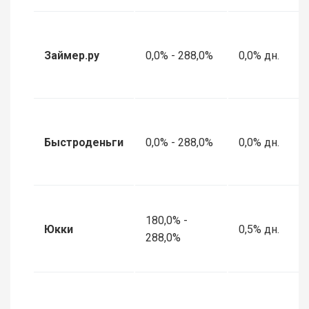
Займер.ру
0,0% - 288,0%
0,0% дн.
Быстроденьги
0,0% - 288,0%
0,0% дн.
180,0% -
Юкки
0,5% дн.
288,0%