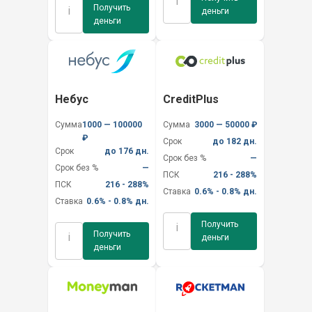
i
Получить
i
деньги
деньги
Небус
CreditPlus
Сумма
1000 — 100000
Сумма
3000 — 50000 ₽
₽
Срок
до 182 дн.
Срок
до 176 дн.
Срок без %
—
Срок без %
—
ПСК
216 - 288%
ПСК
216 - 288%
Ставка
0.6% - 0.8% дн.
Ставка
0.6% - 0.8% дн.
Получить
i
Получить
i
деньги
деньги