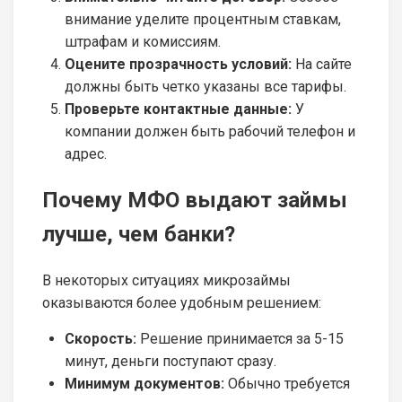
внимание уделите процентным ставкам,
штрафам и комиссиям.
Оцените прозрачность условий:
На сайте
должны быть четко указаны все тарифы.
Проверьте контактные данные:
У
компании должен быть рабочий телефон и
адрес.
Почему МФО выдают займы
лучше, чем банки?
В некоторых ситуациях микрозаймы
оказываются более удобным решением:
Скорость:
Решение принимается за 5-15
минут, деньги поступают сразу.
Минимум документов:
Обычно требуется