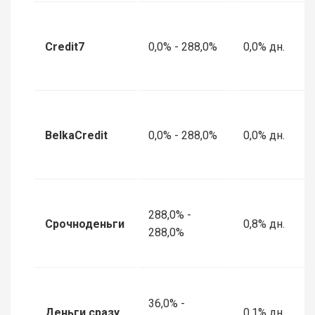
Credit7
0,0% - 288,0%
0,0% дн.
BelkaCredit
0,0% - 288,0%
0,0% дн.
288,0% -
Срочноденьги
0,8% дн.
288,0%
36,0% -
Деньги сразу
0,1% дн.