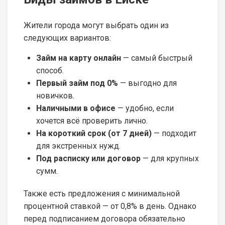
Жители города могут выбрать один из
следующих вариантов:
Займ на карту онлайн
— самый быстрый
способ.
Первый займ под 0%
— выгодно для
новичков.
Наличными в офисе
— удобно, если
хочется всё проверить лично.
На короткий срок (от 7 дней)
— подходит
для экстренных нужд.
Под расписку или договор
— для крупных
сумм.
Также есть предложения с минимальной
процентной ставкой — от 0,8% в день. Однако
перед подписанием договора обязательно