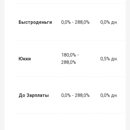
Быстроденьги
0,0% - 288,0%
0,0% дн.
180,0% -
Юкки
0,5% дн.
288,0%
До Зарплаты
0,0% - 288,0%
0,0% дн.