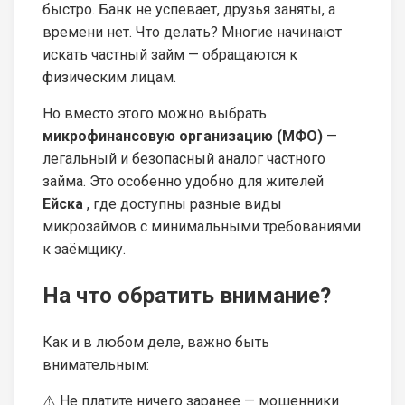
быстро. Банк не успевает, друзья заняты, а
времени нет. Что делать? Многие начинают
искать частный займ — обращаются к
физическим лицам.
Но вместо этого можно выбрать
микрофинансовую организацию (МФО)
—
легальный и безопасный аналог частного
займа. Это особенно удобно для жителей
Ейска
, где доступны разные виды
микрозаймов с минимальными требованиями
к заёмщику.
На что обратить внимание?
Как и в любом деле, важно быть
внимательным:
⚠️ Не платите ничего заранее — мошенники