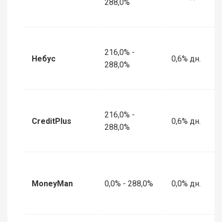
288,0%
216,0% -
Небус
0,6% дн.
288,0%
216,0% -
CreditPlus
0,6% дн.
288,0%
MoneyMan
0,0% - 288,0%
0,0% дн.