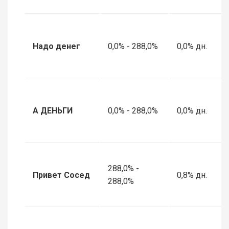
Надо денег
0,0% - 288,0%
0,0% дн.
А ДЕНЬГИ
0,0% - 288,0%
0,0% дн.
288,0% -
Привет Сосед
0,8% дн.
288,0%