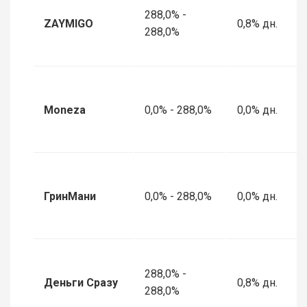
288,0% -
ZAYMIGO
0,8% дн.
288,0%
Moneza
0,0% - 288,0%
0,0% дн.
ГринМани
0,0% - 288,0%
0,0% дн.
288,0% -
Деньги Сразу
0,8% дн.
288,0%