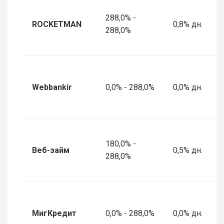
288,0% -
ROCKETMAN
0,8% дн.
288,0%
Webbankir
0,0% - 288,0%
0,0% дн.
180,0% -
Веб-займ
0,5% дн.
288,0%
МигКредит
0,0% - 288,0%
0,0% дн.