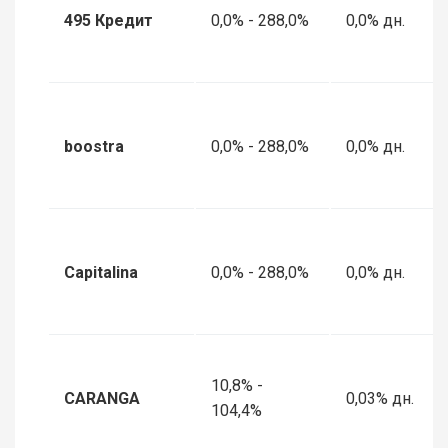
495 Кредит
0,0% - 288,0%
0,0% дн.
boostra
0,0% - 288,0%
0,0% дн.
Capitalina
0,0% - 288,0%
0,0% дн.
10,8% -
CARANGA
0,03% дн.
104,4%