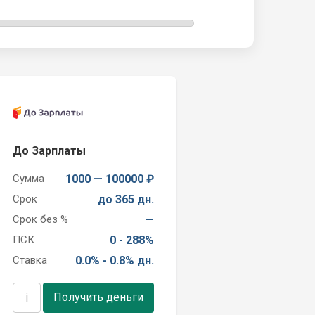
До Зарплаты
Сумма
1000 — 100000 ₽
Срок
до 365 дн.
Срок без %
—
ПСК
0 - 288%
Ставка
0.0% - 0.8% дн.
Получить деньги
i