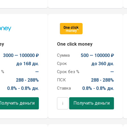
ey
One click money
3000 — 100000 ₽
Сумма
500 — 100000 ₽
до 168 дн.
Срок
до 360 дн.
 %
—
Срок без %
—
288 - 288%
ПСК
288 - 288%
0.8% - 0.8% дн.
Ставка
0.8% - 0.8% дн.
Получить деньги
Получить деньги
i