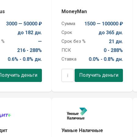
us
MoneyMan
3000 — 50000 ₽
Сумма
1500 — 100000 ₽
до 182 дн.
Срок
до 365 дн.
 %
—
Срок без %
21 дн.
216 - 288%
ПСК
0 - 288%
0.6% - 0.8% дн.
Ставка
0.0% - 0.8% дн.
Получить деньги
Получить деньги
i
дит
Умные Наличные