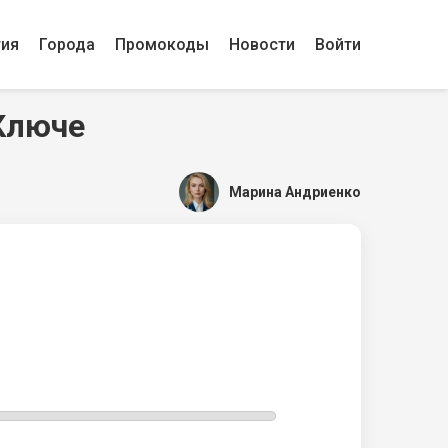
гия
Города
Промокоды
Новости
Войти
Ключе
Марина Андриенко