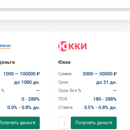
деньги
Юкки
1000 — 100000 ₽
Сумма
3000 — 30000 ₽
до 1080 дн.
Срок
до 31 дн.
 %
—
Срок без %
—
0 - 288%
ПСК
180 - 288%
0.0% - 0.8% дн.
Ставка
0.5% - 0.8% дн.
Получить деньги
Получить деньги
i