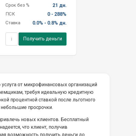
Срок без %
21 дн.
ПСК
0 - 288%
Ставка
0.0% - 0.8% дн.
Получить деньги
i
то услуга от микрофинансовых организаций
к заемщикам, требуя идеальную кредитную
кой процентной ставкой после льготного
ь небольшие просрочки.
привлечь новых клиентов. Бесплатный
деется, что клиент, получив
ная возможность получить деньги до