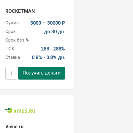
ROCKETMAN
Сумма
3000 — 30000 ₽
Срок
до 30 дн.
Срок без %
—
ПСК
288 - 288%
Ставка
0.8% - 0.8% дн.
Получить деньги
i
Vivus.ru