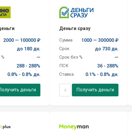
деньги
Деньги сразу
2000 — 100000 ₽
Сумма
1000 — 300000 ₽
до 180 дн.
Срок
до 730 дн.
 %
—
Срок без %
—
288 - 288%
ПСК
36 - 288%
0.8% - 0.8% дн.
Ставка
0.1% - 0.8% дн.
Получить деньги
Получить деньги
i