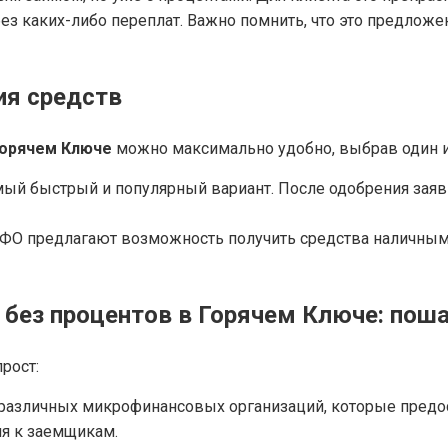
з каких-либо переплат. Важно помнить, что это предложе
ия средств
Горячем Ключе
можно максимально удобно, выбрав один 
ый быстрый и популярный вариант. После одобрения заяв
О предлагают возможность получить средства наличными 
 без процентов в Горячем Ключе: пош
рост:
различных микрофинансовых организаций, которые предос
ия к заемщикам.