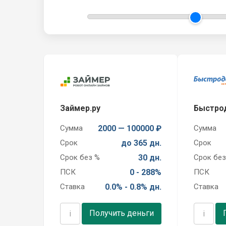
Займер.ру
Быстро
Сумма
2000 — 100000 ₽
Сумма
Срок
до 365 дн.
Срок
Срок без %
30 дн.
Срок без
ПСК
0 - 288%
ПСК
Ставка
0.0% - 0.8% дн.
Ставка
Получить деньги
i
i