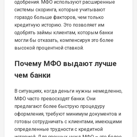
одобрения. МФО используют расширенные
системы скоринга, которые учитывают
гораздо больше факторов, чем только
кредитную историю. Это позволяет им
одобрять займы клиентам, которым банки
могли бы отказать, компенсируя это более
высокой процентной ставкой.
Почему МФО выдают лучше
чем банки
В ситуациях, когда деньги нужны немедленно,
МФО часто превосходят банки. Они
предлагают более быструю процедуру
оформления, требуют минимум документов и
готовы сотрудничать с клиентами, имеющими
определенные трудности с кредитной
историей. Для срочных нужд МФО – это более