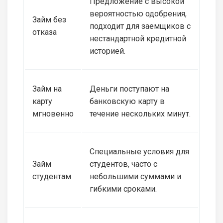
Предложение с высокой
вероятностью одобрения,
Займ без
подходит для заемщиков с
отказа
нестандартной кредитной
историей.
Займ на
Деньги поступают на
карту
банковскую карту в
мгновенно
течение нескольких минут.
Специальные условия для
Займ
студентов, часто с
студентам
небольшими суммами и
гибкими сроками.