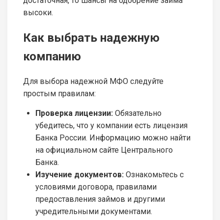
достаточная, то шансы на одобрение займа
высоки.
Как выбрать надежную
компанию
Для выбора надежной МФО следуйте
простым правилам:
Проверка лицензии:
Обязательно
убедитесь, что у компании есть лицензия
Банка России. Информацию можно найти
на официальном сайте Центрального
Банка.
Изучение документов:
Ознакомьтесь с
условиями договора, правилами
предоставления займов и другими
учредительными документами.