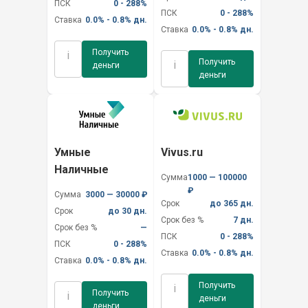
ПСК
0 - 288%
ПСК
0 - 288%
Ставка
0.0% - 0.8% дн.
Ставка
0.0% - 0.8% дн.
Получить
i
Получить
i
деньги
деньги
Умные
Vivus.ru
Наличные
Сумма
1000 — 100000
₽
Сумма
3000 — 30000 ₽
Срок
до 365 дн.
Срок
до 30 дн.
Срок без %
7 дн.
Срок без %
—
ПСК
0 - 288%
ПСК
0 - 288%
Ставка
0.0% - 0.8% дн.
Ставка
0.0% - 0.8% дн.
Получить
i
Получить
i
деньги
деньги