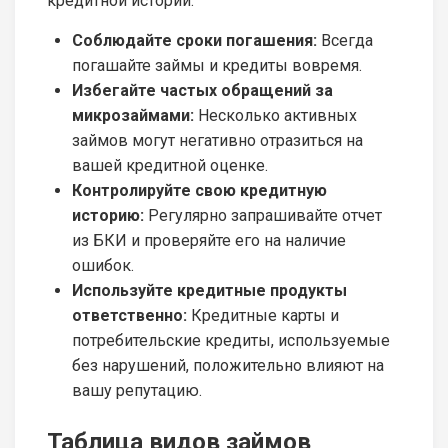
кредитной истории:
Соблюдайте сроки погашения:
Всегда
погашайте займы и кредиты вовремя.
Избегайте частых обращений за
микрозаймами:
Несколько активных
займов могут негативно отразиться на
вашей кредитной оценке.
Контролируйте свою кредитную
историю:
Регулярно запрашивайте отчет
из БКИ и проверяйте его на наличие
ошибок.
Используйте кредитные продукты
ответственно:
Кредитные карты и
потребительские кредиты, используемые
без нарушений, положительно влияют на
вашу репутацию.
Таблица видов займов