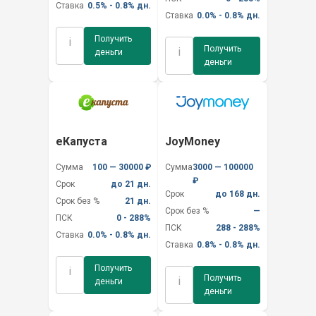
Ставка
0.5% - 0.8% дн.
Ставка
0.0% - 0.8% дн.
Получить
i
Получить
i
деньги
деньги
еКапуста
JoyMoney
Сумма
100 — 30000 ₽
Сумма
3000 — 100000
₽
Срок
до 21 дн.
Срок
до 168 дн.
Срок без %
21 дн.
Срок без %
—
ПСК
0 - 288%
ПСК
288 - 288%
Ставка
0.0% - 0.8% дн.
Ставка
0.8% - 0.8% дн.
Получить
i
Получить
i
деньги
деньги