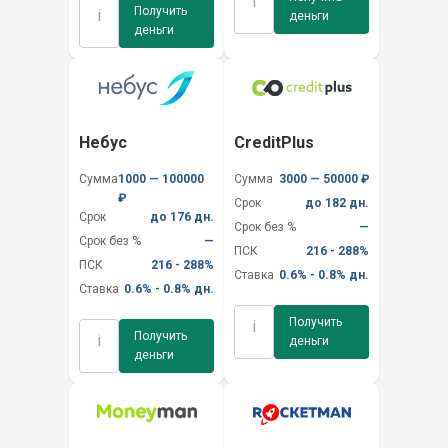
i
Получить
i
деньги
деньги
Небус
CreditPlus
Сумма
1000 — 100000
Сумма
3000 — 50000 ₽
₽
Срок
до 182 дн.
Срок
до 176 дн.
Срок без %
—
Срок без %
—
ПСК
216 - 288%
ПСК
216 - 288%
Ставка
0.6% - 0.8% дн.
Ставка
0.6% - 0.8% дн.
Получить
i
Получить
i
деньги
деньги