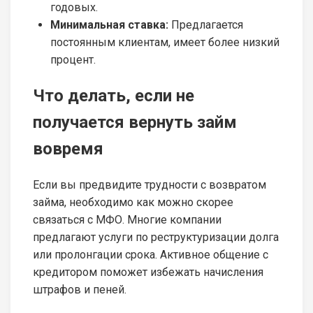
годовых.
Минимальная ставка:
Предлагается
постоянным клиентам, имеет более низкий
процент.
Что делать, если не
получается вернуть займ
вовремя
Если вы предвидите трудности с возвратом
займа, необходимо как можно скорее
связаться с МФО. Многие компании
предлагают услуги по реструктуризации долга
или пролонгации срока. Активное общение с
кредитором поможет избежать начисления
штрафов и пеней.