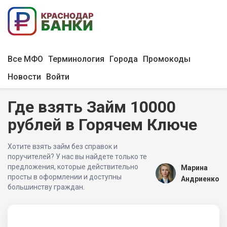
Все МФО
Терминология
Города
Промокоды
Новости
Войти
Где взять Займ 10000
рублей в Горячем Ключе
Хотите взять займ без справок и
поручителей? У нас вы найдете только те
предложения, которые действительно
Марина
просты в оформлении и доступны
Андриенко
большинству граждан.