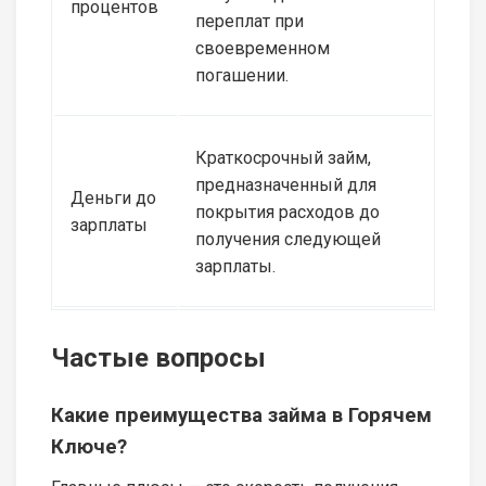
процентов
переплат при
своевременном
погашении.
Краткосрочный займ,
предназначенный для
Деньги до
покрытия расходов до
зарплаты
получения следующей
зарплаты.
Частые вопросы
Какие преимущества займа в Горячем
Ключе?