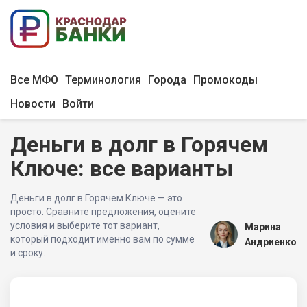
Все МФО
Терминология
Города
Промокоды
Новости
Войти
Деньги в долг в Горячем
Ключе: все варианты
Деньги в долг в Горячем Ключе — это
просто. Сравните предложения, оцените
условия и выберите тот вариант,
Марина
который подходит именно вам по сумме
Андриенко
и сроку.