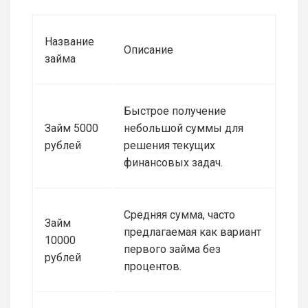
Название
Описание
займа
Быстрое получение
Займ 5000
небольшой суммы для
рублей
решения текущих
финансовых задач.
Средняя сумма, часто
Займ
предлагаемая как вариант
10000
первого займа без
рублей
процентов.