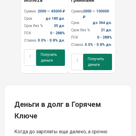
Moneza
ГринМани
Сумма
2000 — 45000 ₽
Сумма
2000 — 100000
₽
Срок
до 180 дн.
Срок
до 364 дн.
Срок без %
35 дн.
Срок без %
21 дн.
ПСК
0 - 288%
ПСК
0 - 288%
Ставка
0.0% - 0.8% дн.
Ставка
0.0% - 0.8% дн.
Получить
i
Получить
i
деньги
деньги
Деньги в долг в Горячем
Ключе
Когда до зарплаты еще далеко, а срочно