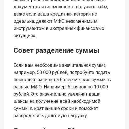
документов и возможность получить займ,
даже если ваша кредитная история не
идеальна, делают МФО незаменимым
инструментом в экстренных финансовых
ситуациях.
Совет разделение суммы
Если вам необходима значительная сумма,
например, 50 000 рублей, попробуйте подать
несколько заявок на более мелкие суммы в
разные МФО. Например, 5 заявок по 10 000
рублей. Это значительно увеличит ваши
шансы на получение всей необходимой
суммы в кратчайшие сроки и поможет
распределить долговую нагрузку.