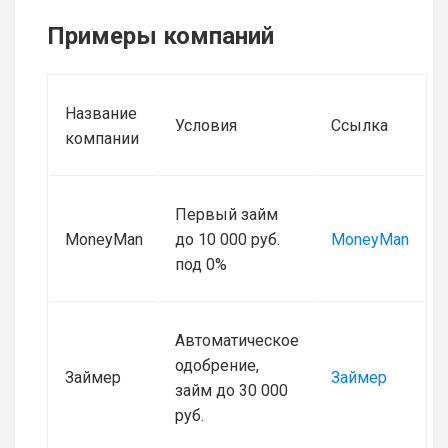
Примеры компаний
Название
Условия
Ссылка
компании
Первый займ
MoneyMan
до 10 000 руб.
MoneyMan
под 0%
Автоматическое
одобрение,
Займер
Займер
займ до 30 000
руб.