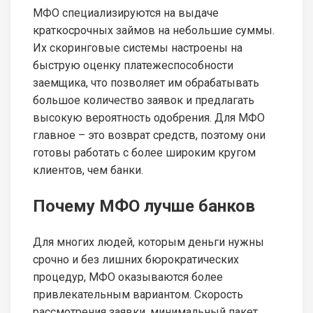
МФО специализируются на выдаче
краткосрочных займов на небольшие суммы.
Их скоринговые системы настроены на
быструю оценку платежеспособности
заемщика, что позволяет им обрабатывать
большое количество заявок и предлагать
высокую вероятность одобрения. Для МФО
главное – это возврат средств, поэтому они
готовы работать с более широким кругом
клиентов, чем банки.
Почему МФО лучше банков
Для многих людей, которым деньги нужны
срочно и без лишних бюрократических
процедур, МФО оказываются более
привлекательным вариантом. Скорость
рассмотрения заявки, минимальный пакет