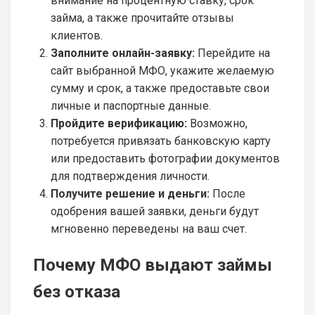
внимание на процентную ставку, срок
займа, а также прочитайте отзывы
клиентов.
Заполните онлайн-заявку:
Перейдите на
сайт выбранной МФО, укажите желаемую
сумму и срок, а также предоставьте свои
личные и паспортные данные.
Пройдите верификацию:
Возможно,
потребуется привязать банковскую карту
или предоставить фотографии документов
для подтверждения личности.
Получите решение и деньги:
После
одобрения вашей заявки, деньги будут
мгновенно переведены на ваш счет.
Почему МФО выдают займы
без отказа