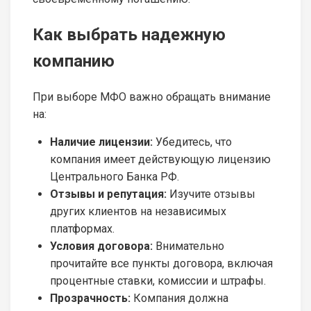
Как выбрать надежную
компанию
При выборе МФО важно обращать внимание
на:
Наличие лицензии:
Убедитесь, что
компания имеет действующую лицензию
Центрального Банка РФ.
Отзывы и репутация:
Изучите отзывы
других клиентов на независимых
платформах.
Условия договора:
Внимательно
прочитайте все пункты договора, включая
процентные ставки, комиссии и штрафы.
Прозрачность:
Компания должна