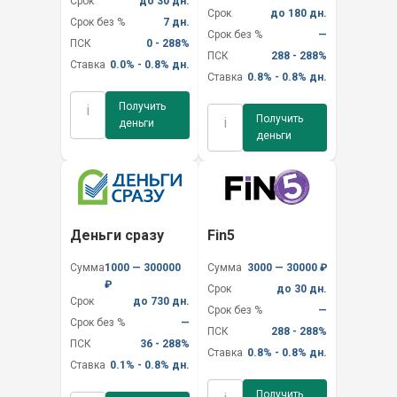
Срок
до 30 дн.
Срок
до 180 дн.
Срок без %
7 дн.
Срок без %
—
ПСК
0 - 288%
ПСК
288 - 288%
Ставка
0.0% - 0.8% дн.
Ставка
0.8% - 0.8% дн.
Получить
i
Получить
i
деньги
деньги
Деньги сразу
Fin5
Сумма
1000 — 300000
Сумма
3000 — 30000 ₽
₽
Срок
до 30 дн.
Срок
до 730 дн.
Срок без %
—
Срок без %
—
ПСК
288 - 288%
ПСК
36 - 288%
Ставка
0.8% - 0.8% дн.
Ставка
0.1% - 0.8% дн.
Получить