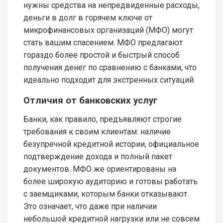
нужны средства на непредвиденные расходы,
деньги в долг в горячем ключе
от
микрофинансовых организаций (МФО) могут
стать вашим спасением. МФО предлагают
гораздо более простой и быстрый способ
получения денег по сравнению с банками, что
идеально подходит для экстренных ситуаций.
Отличия от банковских услуг
Банки, как правило, предъявляют строгие
требования к своим клиентам: наличие
безупречной кредитной истории, официальное
подтверждение дохода и полный пакет
документов. МФО же ориентированы на
более широкую аудиторию и готовы работать
с заемщиками, которым банки отказывают.
Это означает, что даже при наличии
небольшой кредитной нагрузки или не совсем