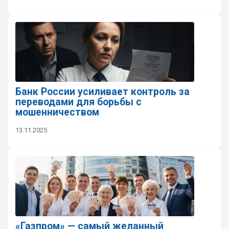
Банк России усиливает контроль за
переводами для борьбы с
мошенничеством
13.11.2025
«Газпром» — самый желанный