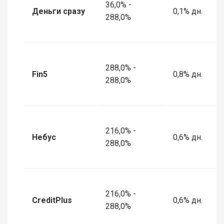
36,0% -
Деньги сразу
0,1% дн.
288,0%
288,0% -
Fin5
0,8% дн.
288,0%
216,0% -
Небус
0,6% дн.
288,0%
216,0% -
CreditPlus
0,6% дн.
288,0%