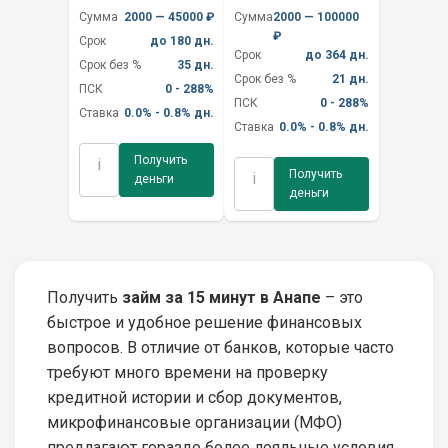
Сумма
2000 — 45000 ₽
Сумма
2000 — 100000
₽
Срок
до 180 дн.
Срок
до 364 дн.
Срок без %
35 дн.
Срок без %
21 дн.
ПСК
0 - 288%
ПСК
0 - 288%
Ставка
0.0% - 0.8% дн.
Ставка
0.0% - 0.8% дн.
Получить
i
Получить
i
деньги
деньги
Получить
займ за 15 минут в Анапе
– это
быстрое и удобное решение финансовых
вопросов. В отличие от банков, которые часто
требуют много времени на проверку
кредитной истории и сбор документов,
микрофинансовые организации (МФО)
предлагают гораздо более лояльные условия.