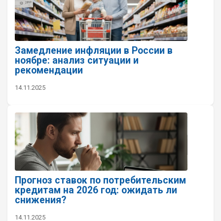
Замедление инфляции в России в
ноябре: анализ ситуации и
рекомендации
14.11.2025
Прогноз ставок по потребительским
кредитам на 2026 год: ожидать ли
снижения?
14.11.2025