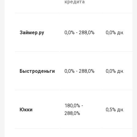
кредита
Займер.ру
0,0% - 288,0%
0,0% дн.
Быстроденьги
0,0% - 288,0%
0,0% дн.
180,0% -
Юкки
0,5% дн.
288,0%