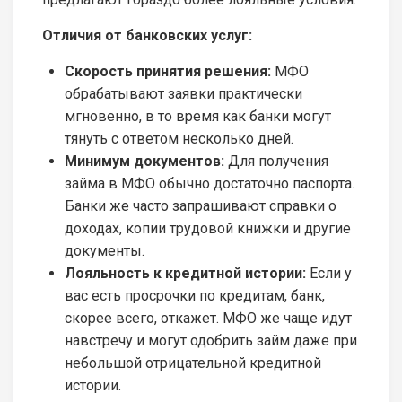
Отличия от банковских услуг:
Скорость принятия решения:
МФО
обрабатывают заявки практически
мгновенно, в то время как банки могут
тянуть с ответом несколько дней.
Минимум документов:
Для получения
займа в МФО обычно достаточно паспорта.
Банки же часто запрашивают справки о
доходах, копии трудовой книжки и другие
документы.
Лояльность к кредитной истории:
Если у
вас есть просрочки по кредитам, банк,
скорее всего, откажет. МФО же чаще идут
навстречу и могут одобрить займ даже при
небольшой отрицательной кредитной
истории.