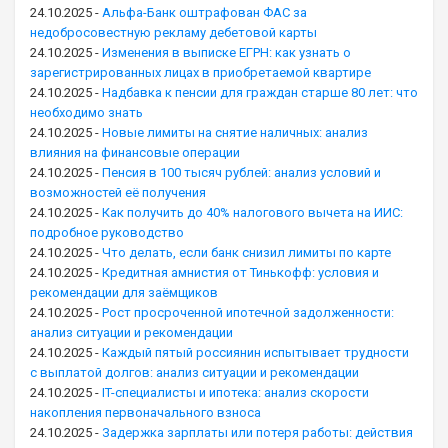
24.10.2025
-
Альфа-Банк оштрафован ФАС за
недобросовестную рекламу дебетовой карты
24.10.2025
-
Изменения в выписке ЕГРН: как узнать о
зарегистрированных лицах в приобретаемой квартире
24.10.2025
-
Надбавка к пенсии для граждан старше 80 лет: что
необходимо знать
24.10.2025
-
Новые лимиты на снятие наличных: анализ
влияния на финансовые операции
24.10.2025
-
Пенсия в 100 тысяч рублей: анализ условий и
возможностей её получения
24.10.2025
-
Как получить до 40% налогового вычета на ИИС:
подробное руководство
24.10.2025
-
Что делать, если банк снизил лимиты по карте
24.10.2025
-
Кредитная амнистия от Тинькофф: условия и
рекомендации для заёмщиков
24.10.2025
-
Рост просроченной ипотечной задолженности:
анализ ситуации и рекомендации
24.10.2025
-
Каждый пятый россиянин испытывает трудности
с выплатой долгов: анализ ситуации и рекомендации
24.10.2025
-
IT-специалисты и ипотека: анализ скорости
накопления первоначального взноса
24.10.2025
-
Задержка зарплаты или потеря работы: действия