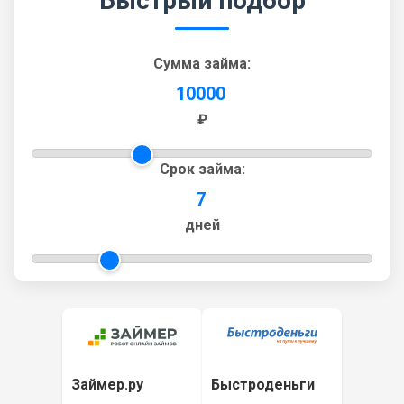
Быстрый подбор
Сумма займа:
10000
₽
Срок займа:
7
дней
Займер.ру
Быстроденьги