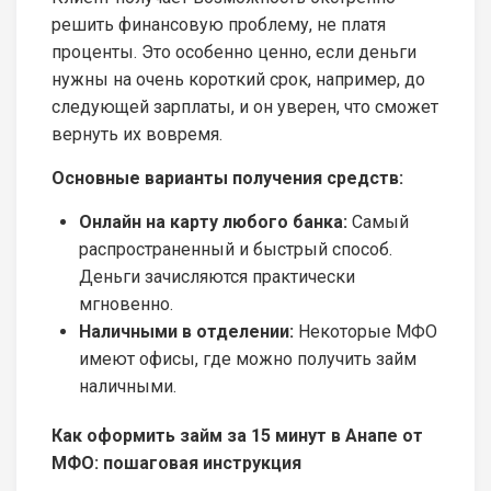
решить финансовую проблему, не платя
проценты. Это особенно ценно, если деньги
нужны на очень короткий срок, например, до
следующей зарплаты, и он уверен, что сможет
вернуть их вовремя.
Основные варианты получения средств:
Онлайн на карту любого банка:
Самый
распространенный и быстрый способ.
Деньги зачисляются практически
мгновенно.
Наличными в отделении:
Некоторые МФО
имеют офисы, где можно получить займ
наличными.
Как оформить займ за 15 минут в Анапе от
МФО: пошаговая инструкция