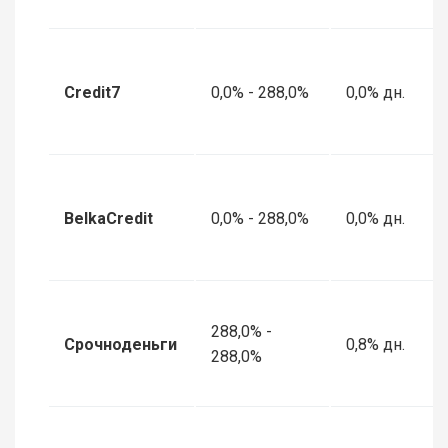
Credit7
0,0% - 288,0%
0,0% дн.
BelkaCredit
0,0% - 288,0%
0,0% дн.
288,0% -
Срочноденьги
0,8% дн.
288,0%