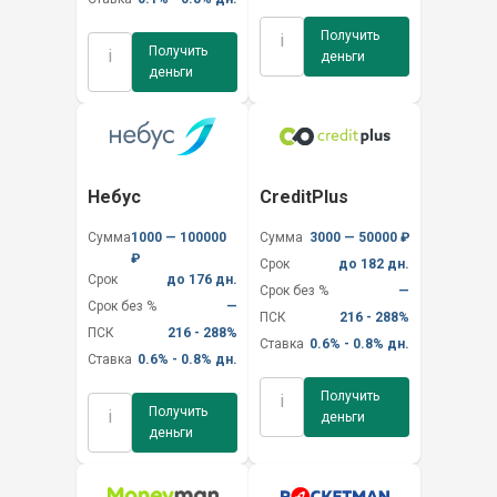
Получить
i
Получить
i
деньги
деньги
Небус
CreditPlus
Сумма
1000 — 100000
Сумма
3000 — 50000 ₽
₽
Срок
до 182 дн.
Срок
до 176 дн.
Срок без %
—
Срок без %
—
ПСК
216 - 288%
ПСК
216 - 288%
Ставка
0.6% - 0.8% дн.
Ставка
0.6% - 0.8% дн.
Получить
i
Получить
i
деньги
деньги