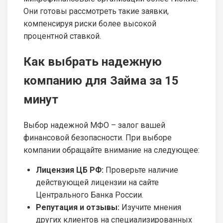
Они готовы рассмотреть такие заявки,
компенсируя риски более высокой
процентной ставкой.
Как выбрать надежную
компанию для Займа за 15
минут
Выбор надежной МФО – залог вашей
финансовой безопасности. При выборе
компании обращайте внимание на следующее:
Лицензия ЦБ РФ:
Проверьте наличие
действующей лицензии на сайте
Центрального Банка России.
Репутация и отзывы:
Изучите мнения
других клиентов на специализированных