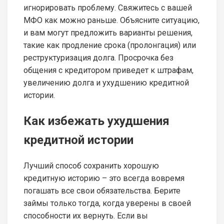
игнорировать проблему. Свяжитесь с вашей
МФО как можно раньше. Объясните ситуацию,
и вам могут предложить варианты решения,
такие как продление срока (пролонгация) или
реструктуризация долга. Просрочка без
общения с кредитором приведет к штрафам,
увеличению долга и ухудшению кредитной
истории.
Как избежать ухудшения
кредитной истории
Лучший способ сохранить хорошую
кредитную историю – это всегда вовремя
погашать все свои обязательства. Берите
займы только тогда, когда уверены в своей
способности их вернуть. Если вы