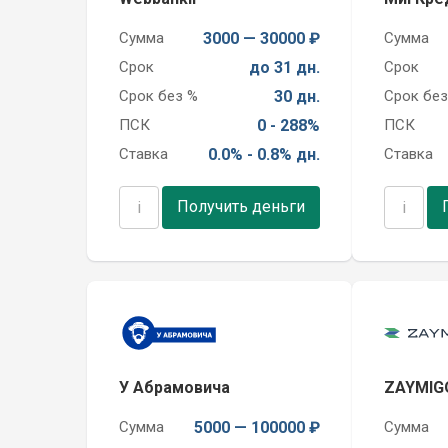
Сумма
3000 — 30000 ₽
Сумма
Срок
до 31 дн.
Срок
Срок без %
30 дн.
Срок без
ПСК
0 - 288%
ПСК
Ставка
0.0% - 0.8% дн.
Ставка
Получить деньги
i
i
У Абрамовича
ZAYMIG
Сумма
5000 — 100000 ₽
Сумма