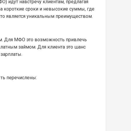
О) идут навстречу клиентам, предлагая
на короткие сроки и невысокие суммы, где
что является уникальным преимуществом.
ам. Для МФО это возможность привлечь
 платным займом. Для клиента это шанс
зарплаты.
ть перечислены: