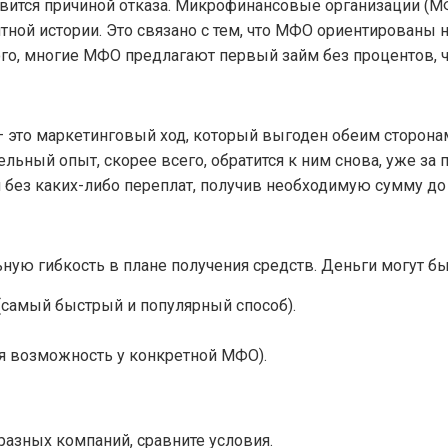
овится причиной отказа. Микрофинансовые организации (МФ
ной истории. Это связано с тем, что МФО ориентированы 
ого, многие МФО предлагают первый займ без процентов, 
– это маркетинговый ход, который выгоден обеим сторон
ельный опыт, скорее всего, обратится к ним снова, уже за
без каких-либо переплат, получив необходимую сумму до 
ю гибкость в плане получения средств. Деньги могут бы
(самый быстрый и популярный способ).
ая возможность у конкретной МФО).
азных компаний, сравните условия.