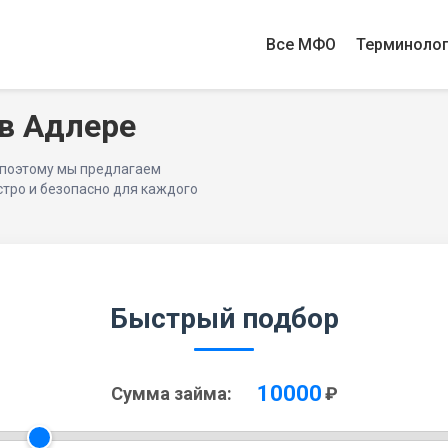
Все МФО
Терминоло
 в Адлере
 поэтому мы предлагаем
стро и безопасно для каждого
Быстрый подбор
10000
Сумма займа:
₽