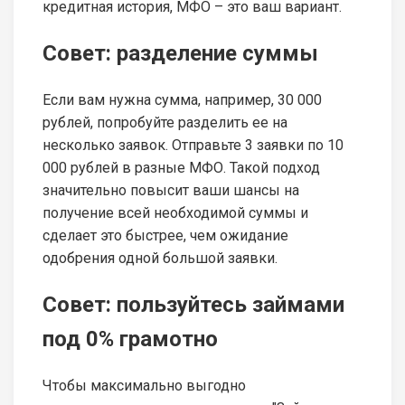
кредитная история, МФО – это ваш вариант.
Совет: разделение суммы
Если вам нужна сумма, например, 30 000
рублей, попробуйте разделить ее на
несколько заявок. Отправьте 3 заявки по 10
000 рублей в разные МФО. Такой подход
значительно повысит ваши шансы на
получение всей необходимой суммы и
сделает это быстрее, чем ожидание
одобрения одной большой заявки.
Совет: пользуйтесь займами
под 0% грамотно
Чтобы максимально выгодно