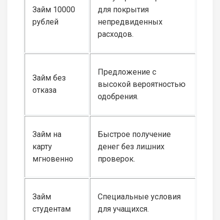
Займ 10000
для покрытия
рублей
непредвиденных
расходов.
Предложение с
Займ без
высокой вероятностью
отказа
одобрения.
Займ на
Быстрое получение
карту
денег без лишних
мгновенно
проверок.
Займ
Специальные условия
студентам
для учащихся.