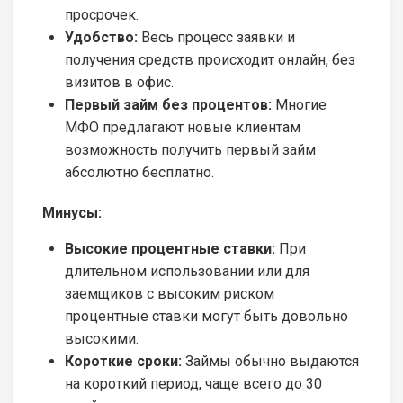
просрочек.
Удобство:
Весь процесс заявки и
получения средств происходит онлайн, без
визитов в офис.
Первый займ без процентов:
Многие
МФО предлагают новые клиентам
возможность получить первый займ
абсолютно бесплатно.
Минусы:
Высокие процентные ставки:
При
длительном использовании или для
заемщиков с высоким риском
процентные ставки могут быть довольно
высокими.
Короткие сроки:
Займы обычно выдаются
на короткий период, чаще всего до 30