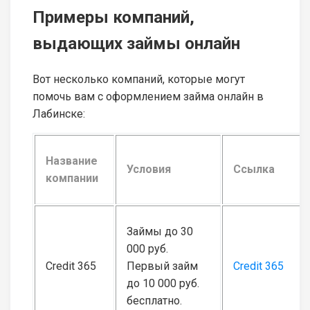
Примеры компаний,
выдающих займы онлайн
Вот несколько компаний, которые могут
помочь вам с оформлением займа онлайн в
Лабинске:
Название
Условия
Ссылка
компании
Займы до 30
000 руб.
Credit 365
Первый займ
Credit 365
до 10 000 руб.
бесплатно.