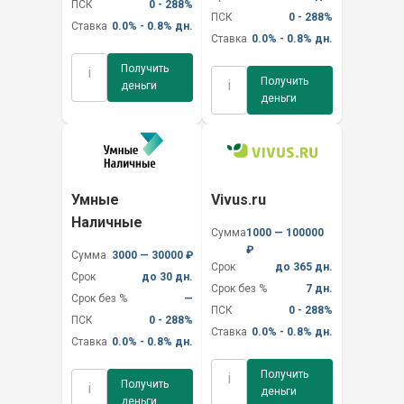
ПСК
0 - 288%
ПСК
0 - 288%
Ставка
0.0% - 0.8% дн.
Ставка
0.0% - 0.8% дн.
Получить
i
Получить
i
деньги
деньги
Умные
Vivus.ru
Наличные
Сумма
1000 — 100000
₽
Сумма
3000 — 30000 ₽
Срок
до 365 дн.
Срок
до 30 дн.
Срок без %
7 дн.
Срок без %
—
ПСК
0 - 288%
ПСК
0 - 288%
Ставка
0.0% - 0.8% дн.
Ставка
0.0% - 0.8% дн.
Получить
i
Получить
i
деньги
деньги