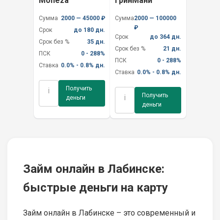
Moneza
ГринМани
Сумма
2000 — 45000 ₽
Сумма
2000 — 100000
₽
Срок
до 180 дн.
Срок
до 364 дн.
Срок без %
35 дн.
Срок без %
21 дн.
ПСК
0 - 288%
ПСК
0 - 288%
Ставка
0.0% - 0.8% дн.
Ставка
0.0% - 0.8% дн.
Получить
i
Получить
i
деньги
деньги
Займ онлайн в Лабинске:
быстрые деньги на карту
Займ онлайн в Лабинске – это современный и