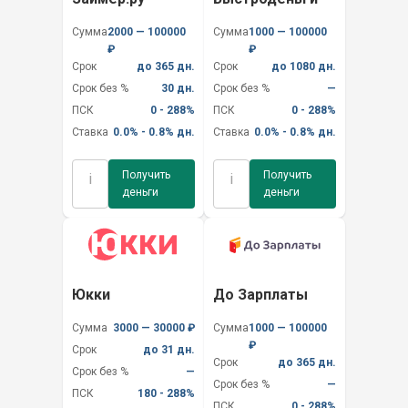
Сумма
2000 — 100000
Сумма
1000 — 100000
₽
₽
Срок
до 365 дн.
Срок
до 1080 дн.
Срок без %
30 дн.
Срок без %
—
ПСК
0 - 288%
ПСК
0 - 288%
Ставка
0.0% - 0.8% дн.
Ставка
0.0% - 0.8% дн.
Получить
Получить
i
i
деньги
деньги
Юкки
До Зарплаты
Сумма
3000 — 30000 ₽
Сумма
1000 — 100000
₽
Срок
до 31 дн.
Срок
до 365 дн.
Срок без %
—
Срок без %
—
ПСК
180 - 288%
ПСК
0 - 288%