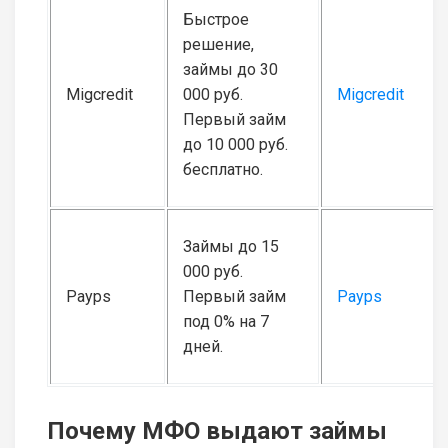
Быстрое
решение,
займы до 30
Migcredit
000 руб.
Migcredit
Первый займ
до 10 000 руб.
бесплатно.
Займы до 15
000 руб.
Payps
Первый займ
Payps
под 0% на 7
дней.
Почему МФО выдают займы