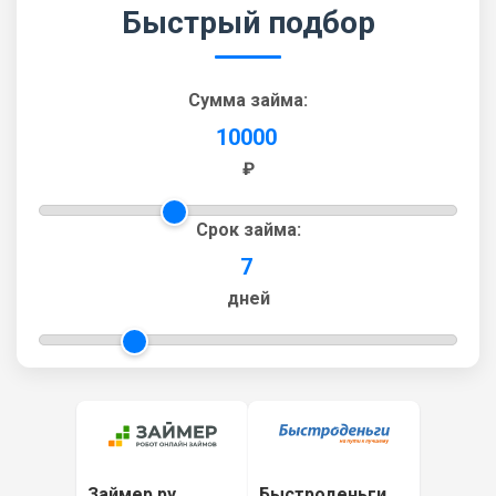
Быстрый подбор
Сумма займа:
10000
₽
Срок займа:
7
дней
Займер.ру
Быстроденьги