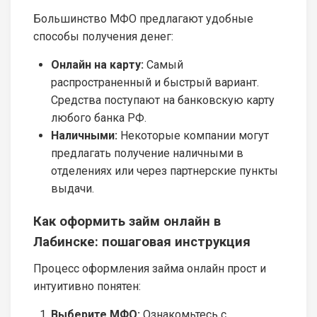
Большинство МФО предлагают удобные
способы получения денег:
Онлайн на карту:
Самый
распространенный и быстрый вариант.
Средства поступают на банковскую карту
любого банка РФ.
Наличными:
Некоторые компании могут
предлагать получение наличными в
отделениях или через партнерские пункты
выдачи.
Как оформить займ онлайн в
Лабинске: пошаговая инструкция
Процесс оформления займа онлайн прост и
интуитивно понятен:
Выберите МФО:
Ознакомьтесь с