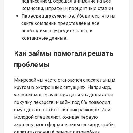
подписанием, обращая внимание на все
комиссии, штрафы и процентные ставки.
Проверка документов:
Убедитесь, что на
сайте компании представлены все
необходимые учредительные и
контактные данные.
Как займы помогали решать
проблемы
Микрозаймы часто становятся спасательным
кругом в экстренных ситуациях. Например,
человек мог срочно нуждаться в деньгах на
покупку лекарств, и займ под 0% позволил
ему сделать это без лишних расходов. Или
молодой специалист, ожидая первую
зарплату, мог оформить займ на карту, чтобы
оплатить срочный ремонт автомобиля,