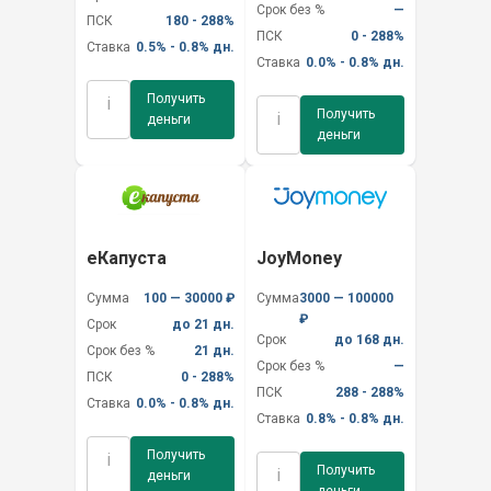
Срок без %
—
ПСК
180 - 288%
ПСК
0 - 288%
Ставка
0.5% - 0.8% дн.
Ставка
0.0% - 0.8% дн.
Получить
i
Получить
i
деньги
деньги
еКапуста
JoyMoney
Сумма
100 — 30000 ₽
Сумма
3000 — 100000
₽
Срок
до 21 дн.
Срок
до 168 дн.
Срок без %
21 дн.
Срок без %
—
ПСК
0 - 288%
ПСК
288 - 288%
Ставка
0.0% - 0.8% дн.
Ставка
0.8% - 0.8% дн.
Получить
i
Получить
i
деньги