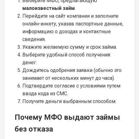
Выберите МФО, предлагающую
малоизвестный займ
.
Перейдите на сайт компании и заполните
онлайн-анкету, указав паспортные данные,
информацию о доходах и контактные
сведения.
Укажите желаемую сумму и срок займа.
Выберите удобный способ получения
денег.
Дождитесь одобрения заявки (обычно это
занимает от нескольких минут до часа).
Подтвердите согласие с условиями путем
ввода кода из СМС.
Получите деньги выбранным способом.
Почему МФО выдают займы
без отказа