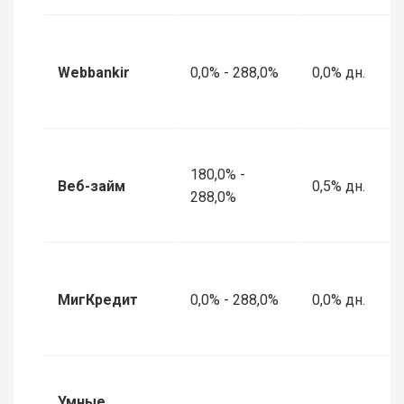
Webbankir
0,0% - 288,0%
0,0% дн.
180,0% -
Веб-займ
0,5% дн.
288,0%
МигКредит
0,0% - 288,0%
0,0% дн.
Умные