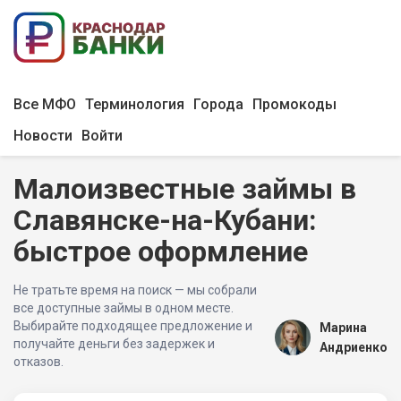
Все МФО
Терминология
Города
Промокоды
Новости
Войти
Малоизвестные займы в
Славянске-на-Кубани:
быстрое оформление
Не тратьте время на поиск — мы собрали
все доступные займы в одном месте.
Выбирайте подходящее предложение и
Марина
получайте деньги без задержек и
Андриенко
отказов.