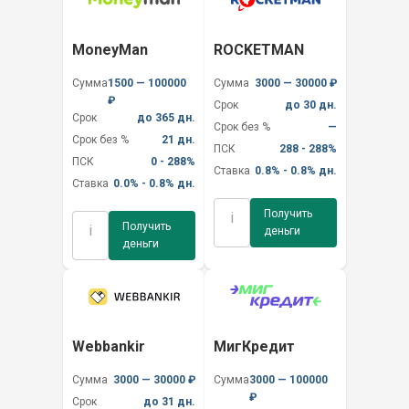
MoneyMan
ROCKETMAN
Сумма
1500 — 100000
Сумма
3000 — 30000 ₽
₽
Срок
до 30 дн.
Срок
до 365 дн.
Срок без %
—
Срок без %
21 дн.
ПСК
288 - 288%
ПСК
0 - 288%
Ставка
0.8% - 0.8% дн.
Ставка
0.0% - 0.8% дн.
Получить
i
Получить
i
деньги
деньги
Webbankir
МигКредит
Сумма
3000 — 30000 ₽
Сумма
3000 — 100000
₽
Срок
до 31 дн.