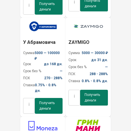
Получить
i
Получить
i
деньги
деньги
У Абрамовича
ZAYMIGO
Сумма
5000 — 100000
Сумма
5000 — 30000 ₽
₽
Срок
до 31 дн.
Срок
до 168 дн.
Срок без %
—
Срок без %
—
ПСК
288 - 288%
ПСК
270 - 288%
Ставка
0.8% - 0.8% дн.
Ставка
0.75% - 0.8%
дн.
Получить
i
деньги
Получить
i
деньги