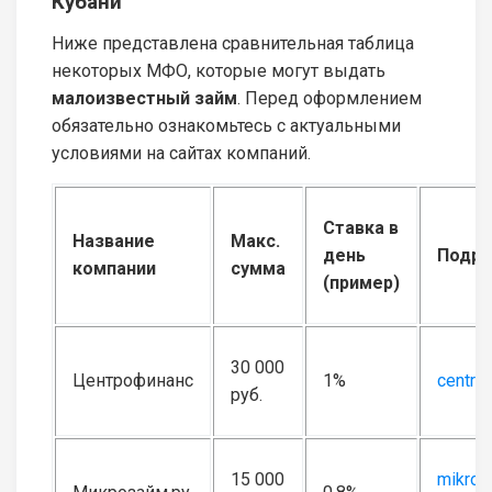
Кубани
Ниже представлена сравнительная таблица
некоторых МФО, которые могут выдать
малоизвестный займ
. Перед оформлением
обязательно ознакомьтесь с актуальными
условиями на сайтах компаний.
Ставка в
Название
Макс.
день
Подро
компании
сумма
(пример)
30 000
Центрофинанс
1%
centrof
руб.
15 000
mikroz