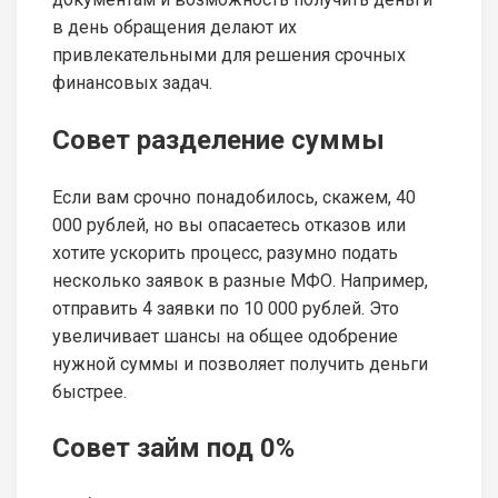
в день обращения делают их
привлекательными для решения срочных
финансовых задач.
Совет разделение суммы
Если вам срочно понадобилось, скажем, 40
000 рублей, но вы опасаетесь отказов или
хотите ускорить процесс, разумно подать
несколько заявок в разные МФО. Например,
отправить 4 заявки по 10 000 рублей. Это
увеличивает шансы на общее одобрение
нужной суммы и позволяет получить деньги
быстрее.
Совет займ под 0%