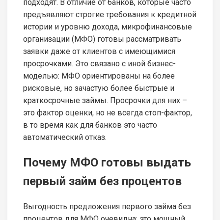
подходят. В отличие от банков, которые часто
предъявляют строгие требования к кредитной
истории и уровню дохода, микрофинансовые
организации (МФО) готовы рассматривать
заявки даже от клиентов с имеющимися
просрочками. Это связано с иной бизнес-
моделью: МФО ориентированы на более
рисковые, но зачастую более быстрые и
краткосрочные займы. Просрочки для них –
это фактор оценки, но не всегда стоп-фактор,
в то время как для банков это часто
автоматический отказ.
Почему МФО готовы выдать
первый займ без процентов
Выгодность предложения первого займа без
процентов для МФО очевидна: это мощный