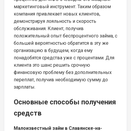
маркетинговый инструмент. Таким образом
компания привлекает новых клиентов,
демонстрируя лояльность и скорость
обслуживания. Клиент, получив
положительный опыт беспроцентного займа, с
большей вероятностью обратится в эту же
организацию в будущем, когда ему
понадобятся средства уже с процентами. Для
клиента это шанс решить срочную
финансовую проблему без дополнительных
переплат, получив необходимую сумму до
зарплаты.
Основные способы получения
средств
Малоизвестный займ в Славянске-на-