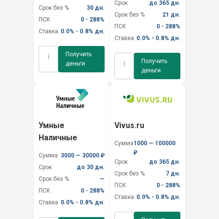
Срок
до 365 дн.
Срок без %
30 дн.
Срок без %
21 дн.
ПСК
0 - 288%
ПСК
0 - 288%
Ставка
0.0% - 0.8% дн.
Ставка
0.0% - 0.8% дн.
Получить
i
Получить
i
деньги
деньги
Умные
Vivus.ru
Наличные
Сумма
1000 — 100000
₽
Сумма
3000 — 30000 ₽
Срок
до 365 дн.
Срок
до 30 дн.
Срок без %
7 дн.
Срок без %
—
ПСК
0 - 288%
ПСК
0 - 288%
Ставка
0.0% - 0.8% дн.
Ставка
0.0% - 0.8% дн.