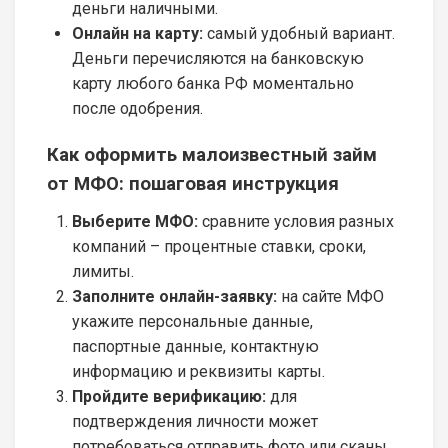
деньги наличными.
Онлайн на карту:
самый удобный вариант.
Деньги перечисляются на банковскую
карту любого банка РФ моментально
после одобрения.
Как оформить малоизвестный займ
от МФО: пошаговая инструкция
Выберите МФО:
сравните условия разных
компаний – процентные ставки, сроки,
лимиты.
Заполните онлайн-заявку:
на сайте МФО
укажите персональные данные,
паспортные данные, контактную
информацию и реквизиты карты.
Пройдите верификацию:
для
подтверждения личности может
потребоваться отправить фото или сканы