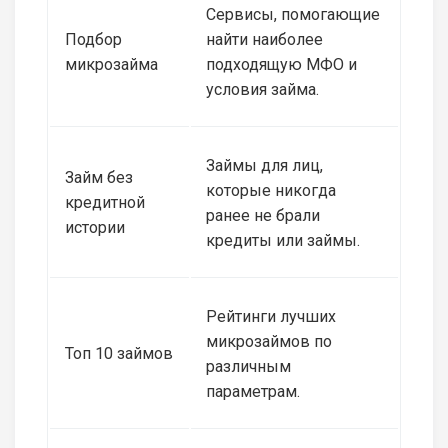
Сервисы, помогающие
Подбор
найти наиболее
микрозайма
подходящую МФО и
условия займа.
Займы для лиц,
Займ без
которые никогда
кредитной
ранее не брали
истории
кредиты или займы.
Рейтинги лучших
микрозаймов по
Топ 10 займов
различным
параметрам.