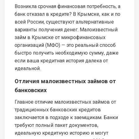
Возникла срочная финансовая потребность, а
банк отказал в кредите? В Крымске, как и по
всей России, существуют альтернативные
варианты получения денег. Малоизвестный
займ в Крымске от микрофинансовых
организаций (МФО) — это реальный способ
быстро получить необходимую сумму, даже
если ваша кредитная история далека от
идеальной.
Отличия малоизвестных займов от
банковских
Главное отличие малоизвестных займов от
традиционных банковских кредитов
заключается в подходе к заемщикам. Банки
требуют полный пакет документов,
идеальную кредитную историю и могут