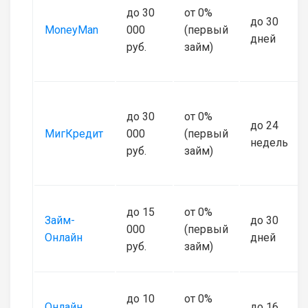
до 30
от 0%
до 30
MoneyMan
000
(первый
дней
руб.
займ)
до 30
от 0%
до 24
МигКредит
000
(первый
недель
руб.
займ)
до 15
от 0%
Займ-
до 30
000
(первый
Онлайн
дней
руб.
займ)
до 10
от 0%
Онлайн
до 16