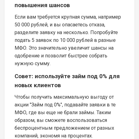
повышения шансов
Если вам требуется крупная сумма, например
50 000 рублей, и вы опасаетесь отказа,
разделите заявку на несколько. Попробуйте
подать 5 заявок по 10 000 рублей в разные
МФО. Это значительно увеличит шансы на
одобрение и позволит быстрее собрать
нужную сумму.
Совет: используйте займ под 0% для
новых клиентов
Чтобы получить максимальную выгоду от
акции "Займ под 0%", подавайте заявки в те
МФО, где вы еще не брали займы. Таким
образом, вы сможете воспользоваться
беспроцентным предложением от разных
компаний, экономя на процентах.