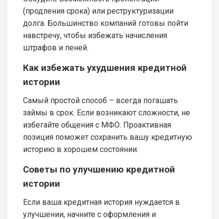
(продления срока) или реструктуризации
долга. Большинство компаний готовы пойти
навстречу, чтобы избежать начисления
штрафов и пеней.
Как избежать ухудшения кредитной
истории
Самый простой способ – всегда погашать
займы в срок. Если возникают сложности, не
избегайте общения с МФО. Проактивная
позиция поможет сохранить вашу кредитную
историю в хорошем состоянии.
Советы по улучшению кредитной
истории
Если ваша кредитная история нуждается в
улучшении, начните с оформления и