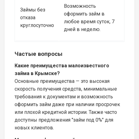
Возможность
Займы без
оформить займ в
отказа
любое время суток, 7
круглосуточно
дней в неделю.
Частые вопросы
Какие преимущества малоизвестного
займа в Крымске?
Основные преимущества — это высокая
скорость получения средств, минимальные
требования к документам и возможность
оформить займ даже при наличии просрочек
или плохой кредитной истории. Также часто
доступны предложения "займ под 0%" для
новых клиентов.