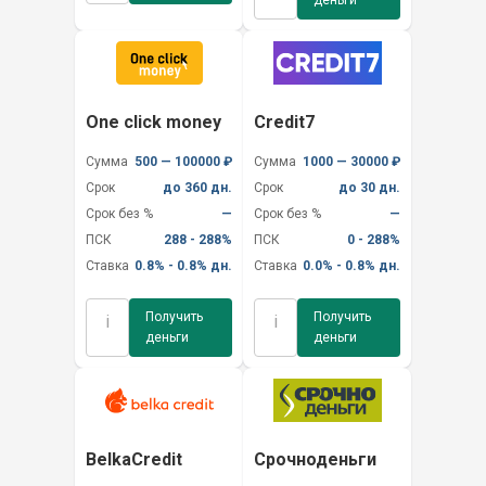
деньги
One click money
Credit7
Сумма
500 — 100000 ₽
Сумма
1000 — 30000 ₽
Срок
до 360 дн.
Срок
до 30 дн.
Срок без %
—
Срок без %
—
ПСК
288 - 288%
ПСК
0 - 288%
Ставка
0.8% - 0.8% дн.
Ставка
0.0% - 0.8% дн.
Получить
Получить
i
i
деньги
деньги
BelkaCredit
Срочноденьги