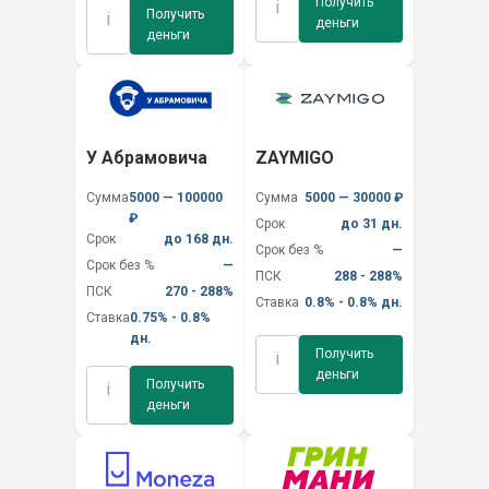
Получить
i
Получить
i
деньги
деньги
У Абрамовича
ZAYMIGO
Сумма
5000 — 100000
Сумма
5000 — 30000 ₽
₽
Срок
до 31 дн.
Срок
до 168 дн.
Срок без %
—
Срок без %
—
ПСК
288 - 288%
ПСК
270 - 288%
Ставка
0.8% - 0.8% дн.
Ставка
0.75% - 0.8%
дн.
Получить
i
деньги
Получить
i
деньги