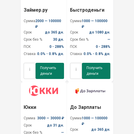
Займер.ру
Быстроденьги
Сумма
2000 — 100000
Сумма
1000 — 100000
₽
₽
Срок
до 365 дн.
Срок
до 1080 дн.
Срок без %
30 дн.
Срок без %
—
ПСК
0 - 288%
ПСК
0 - 288%
Ставка
0.0% - 0.8% дн.
Ставка
0.0% - 0.8% дн.
Получить
Получить
i
i
деньги
деньги
Юкки
До Зарплаты
Сумма
3000 — 30000 ₽
Сумма
1000 — 100000
₽
Срок
до 31 дн.
Срок
до 365 дн.
Срок без %
—