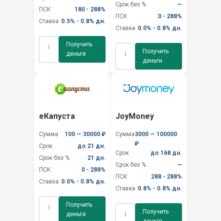
Срок без %
—
ПСК
180 - 288%
ПСК
0 - 288%
Ставка
0.5% - 0.8% дн.
Ставка
0.0% - 0.8% дн.
Получить
i
Получить
i
деньги
деньги
еКапуста
JoyMoney
Сумма
100 — 30000 ₽
Сумма
3000 — 100000
₽
Срок
до 21 дн.
Срок
до 168 дн.
Срок без %
21 дн.
Срок без %
—
ПСК
0 - 288%
ПСК
288 - 288%
Ставка
0.0% - 0.8% дн.
Ставка
0.8% - 0.8% дн.
Получить
i
Получить
i
деньги