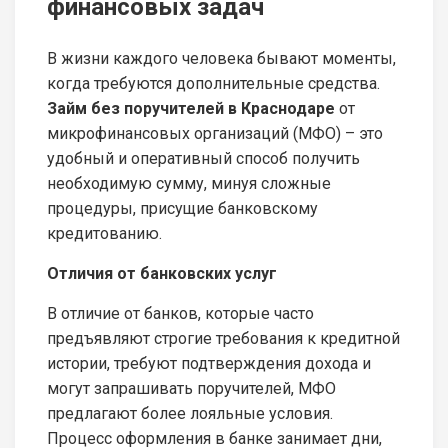
финансовых задач
В жизни каждого человека бывают моменты,
когда требуются дополнительные средства.
Займ без поручителей в Краснодаре
от
микрофинансовых организаций (МФО) – это
удобный и оперативный способ получить
необходимую сумму, минуя сложные
процедуры, присущие банковскому
кредитованию.
Отличия от банковских услуг
В отличие от банков, которые часто
предъявляют строгие требования к кредитной
истории, требуют подтверждения дохода и
могут запрашивать поручителей, МФО
предлагают более лояльные условия.
Процесс оформления в банке занимает дни,