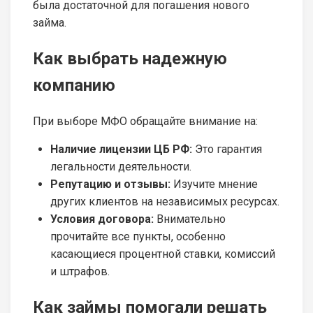
была достаточной для погашения нового
займа.
Как выбрать надежную
компанию
При выборе МФО обращайте внимание на:
Наличие лицензии ЦБ РФ:
Это гарантия
легальности деятельности.
Репутацию и отзывы:
Изучите мнение
других клиентов на независимых ресурсах.
Условия договора:
Внимательно
прочитайте все пункты, особенно
касающиеся процентной ставки, комиссий
и штрафов.
Как займы помогали решать