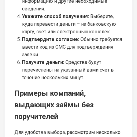
информацию и другие необходимые
сведения.
Укажите способ получения:
Выберите,
куда перевести деньги – на банковскую
карту, счет или электронный кошелек.
Подтвердите согласие:
Обычно требуется
ввести код из СМС для подтверждения
заявки.
Получите деньги:
Средства будут
перечислены на указанный вами счет в
течение нескольких минут.
Примеры компаний,
выдающих займы без
поручителей
Для удобства выбора, рассмотрим несколько