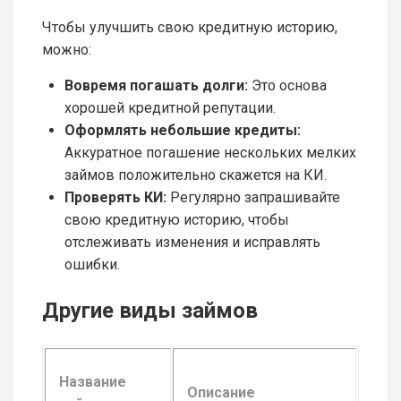
Чтобы улучшить свою кредитную историю,
можно:
Вовремя погашать долги:
Это основа
хорошей кредитной репутации.
Оформлять небольшие кредиты:
Аккуратное погашение нескольких мелких
займов положительно скажется на КИ.
Проверять КИ:
Регулярно запрашивайте
свою кредитную историю, чтобы
отслеживать изменения и исправлять
ошибки.
Другие виды займов
Название
Описание