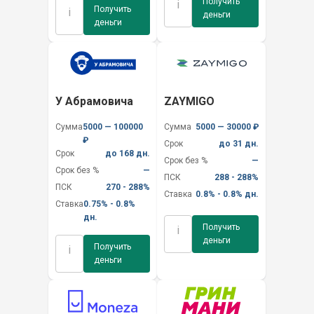
Получить
i
Получить
i
деньги
деньги
У Абрамовича
ZAYMIGO
Сумма
5000 — 100000
Сумма
5000 — 30000 ₽
₽
Срок
до 31 дн.
Срок
до 168 дн.
Срок без %
—
Срок без %
—
ПСК
288 - 288%
ПСК
270 - 288%
Ставка
0.8% - 0.8% дн.
Ставка
0.75% - 0.8%
дн.
Получить
i
деньги
Получить
i
деньги