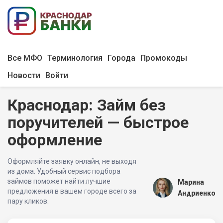
Все МФО
Терминология
Города
Промокоды
Новости
Войти
Краснодар: Займ без
поручителей — быстрое
оформление
Оформляйте заявку онлайн, не выходя
из дома. Удобный сервис подбора
займов поможет найти лучшие
Марина
предложения в вашем городе всего за
Андриенко
пару кликов.