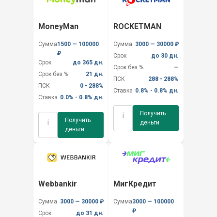
MoneyMan
ROCKETMAN
Сумма
1500 — 100000
Сумма
3000 — 30000 ₽
₽
Срок
до 30 дн.
Срок
до 365 дн.
Срок без %
—
Срок без %
21 дн.
ПСК
288 - 288%
ПСК
0 - 288%
Ставка
0.8% - 0.8% дн.
Ставка
0.0% - 0.8% дн.
Получить
i
Получить
i
деньги
деньги
Webbankir
МигКредит
Сумма
3000 — 30000 ₽
Сумма
3000 — 100000
₽
Срок
до 31 дн.