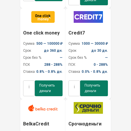
деньги
One click money
Credit7
Сумма
500 — 100000 ₽
Сумма
1000 — 30000 ₽
Срок
до 360 дн.
Срок
до 30 дн.
Срок без %
—
Срок без %
—
ПСК
288 - 288%
ПСК
0 - 288%
Ставка
0.8% - 0.8% дн.
Ставка
0.0% - 0.8% дн.
Получить
Получить
i
i
деньги
деньги
BelkaCredit
Срочноденьги