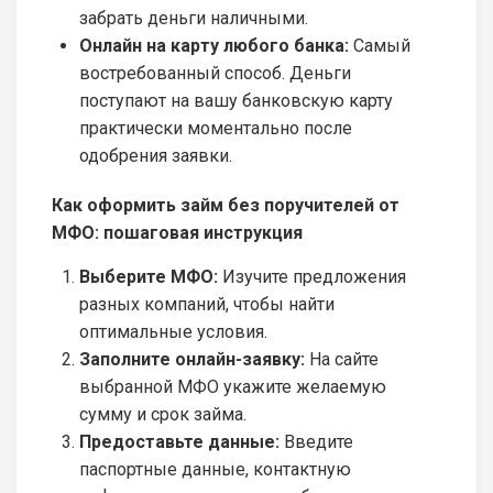
забрать деньги наличными.
Онлайн на карту любого банка:
Самый
востребованный способ. Деньги
поступают на вашу банковскую карту
практически моментально после
одобрения заявки.
Как оформить займ без поручителей от
МФО: пошаговая инструкция
Выберите МФО:
Изучите предложения
разных компаний, чтобы найти
оптимальные условия.
Заполните онлайн-заявку:
На сайте
выбранной МФО укажите желаемую
сумму и срок займа.
Предоставьте данные:
Введите
паспортные данные, контактную