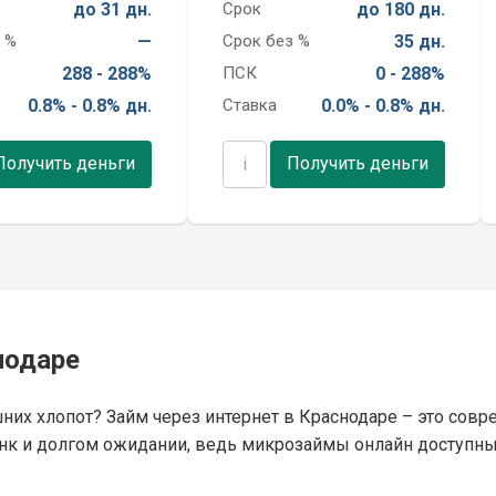
до 31 дн.
Срок
до 180 дн.
 %
—
Срок без %
35 дн.
288 - 288%
ПСК
0 - 288%
0.8% - 0.8% дн.
Ставка
0.0% - 0.8% дн.
Получить деньги
Получить деньги
i
нодаре
шних хлопот? Займ через интернет в Краснодаре – это со
банк и долгом ожидании, ведь микрозаймы онлайн доступны