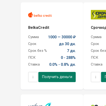
BelkaCredit
Срочно
Сумма
1000 — 30000 ₽
Сумма
Срок
до 30 дн.
Срок
Срок без %
7 дн.
Срок без
ПСК
0 - 288%
ПСК
Ставка
0.0% - 0.8% дн.
Ставка
Получить деньги
i
i