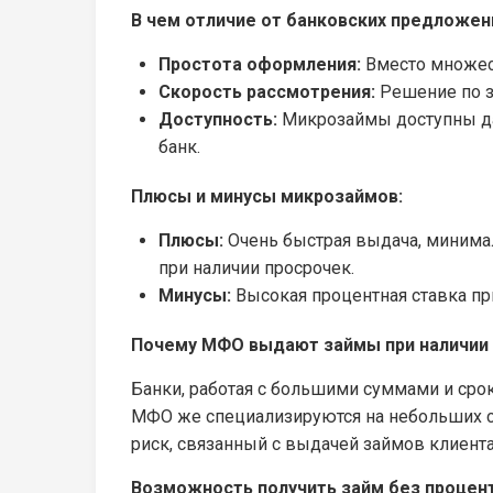
В чем отличие от банковских предложен
Простота оформления:
Вместо множест
Скорость рассмотрения:
Решение по за
Доступность:
Микрозаймы доступны даж
банк.
Плюсы и минусы микрозаймов:
Плюсы:
Очень быстрая выдача, минимал
при наличии просрочек.
Минусы:
Высокая процентная ставка при
Почему МФО выдают займы при наличии п
Банки, работая с большими суммами и срок
МФО же специализируются на небольших с
риск, связанный с выдачей займов клиент
Возможность получить займ без процен