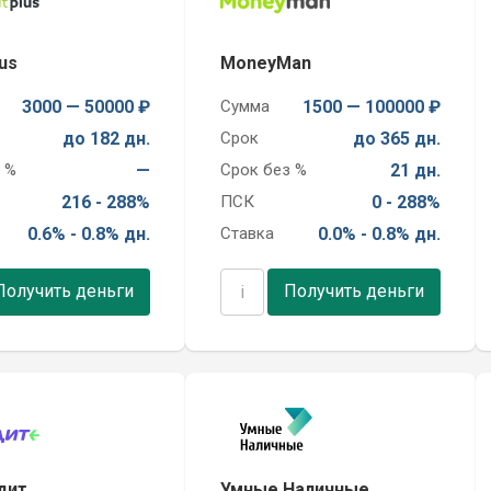
us
MoneyMan
3000 — 50000 ₽
Сумма
1500 — 100000 ₽
до 182 дн.
Срок
до 365 дн.
 %
—
Срок без %
21 дн.
216 - 288%
ПСК
0 - 288%
0.6% - 0.8% дн.
Ставка
0.0% - 0.8% дн.
Получить деньги
Получить деньги
i
дит
Умные Наличные