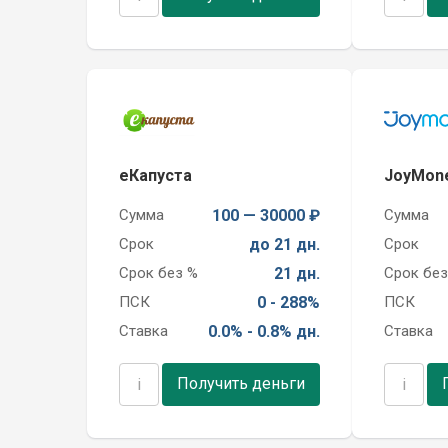
еКапуста
JoyMon
Сумма
100 — 30000 ₽
Сумма
Срок
до 21 дн.
Срок
Срок без %
21 дн.
Срок без
ПСК
0 - 288%
ПСК
Ставка
0.0% - 0.8% дн.
Ставка
Получить деньги
i
i