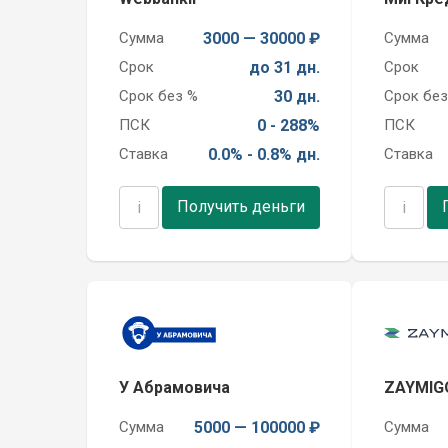
Сумма
3000 — 30000 ₽
Сумма
Срок
до 31 дн.
Срок
Срок без %
30 дн.
Срок без
ПСК
0 - 288%
ПСК
Ставка
0.0% - 0.8% дн.
Ставка
Получить деньги
i
i
У Абрамовича
ZAYMIG
Сумма
5000 — 100000 ₽
Сумма