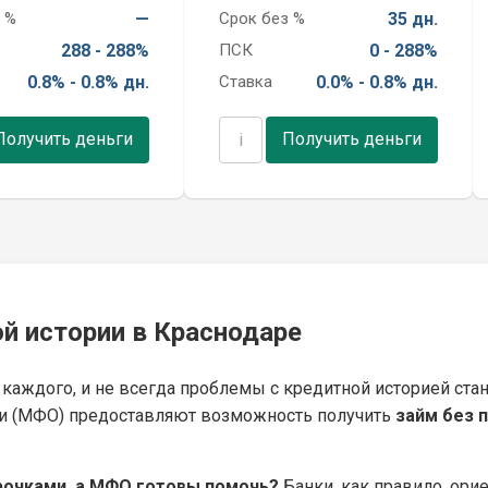
 %
—
Срок без %
35 дн.
288 - 288%
ПСК
0 - 288%
0.8% - 0.8% дн.
Ставка
0.0% - 0.8% дн.
Получить деньги
Получить деньги
i
й истории в Краснодаре
 каждого, и не всегда проблемы с кредитной историей ст
и (МФО) предоставляют возможность получить
займ без 
рочками, а МФО готовы помочь?
Банки, как правило, ори