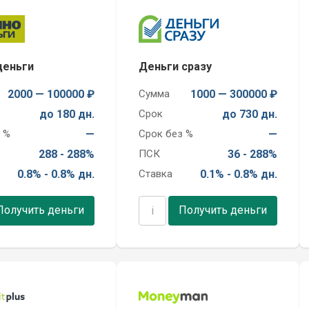
деньги
Деньги сразу
2000 — 100000 ₽
Сумма
1000 — 300000 ₽
до 180 дн.
Срок
до 730 дн.
 %
—
Срок без %
—
288 - 288%
ПСК
36 - 288%
0.8% - 0.8% дн.
Ставка
0.1% - 0.8% дн.
Получить деньги
Получить деньги
i