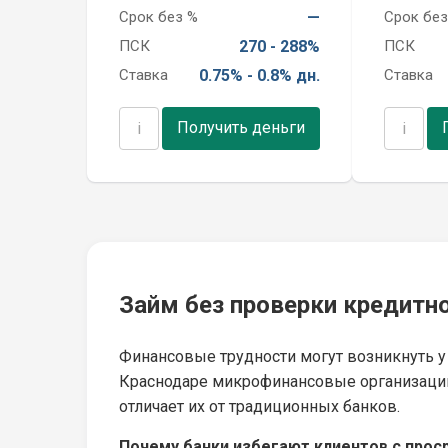
Срок без %
—
Срок без
ПСК
270 - 288%
ПСК
Ставка
0.75% - 0.8% дн.
Ставка
Получить деньги
i
i
Займ без проверки кредитно
Финансовые трудности могут возникнуть у
Краснодаре микрофинансовые организаци
отличает их от традиционных банков.
Почему банки избегают клиентов с прос