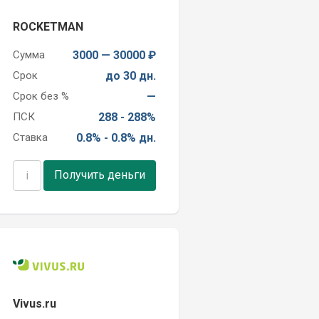
ROCKETMAN
Сумма
3000 — 30000 ₽
Срок
до 30 дн.
Срок без %
—
ПСК
288 - 288%
Ставка
0.8% - 0.8% дн.
Получить деньги
i
Vivus.ru