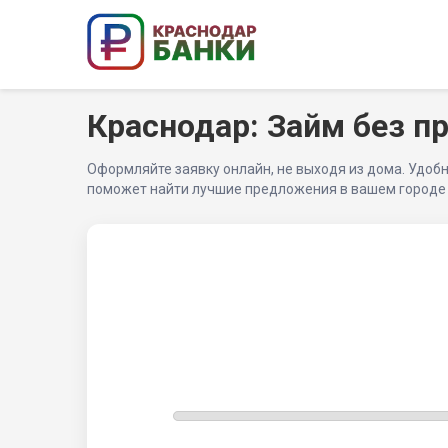
Краснодар: Займ без п
Оформляйте заявку онлайн, не выходя из дома. Удоб
поможет найти лучшие предложения в вашем городе в