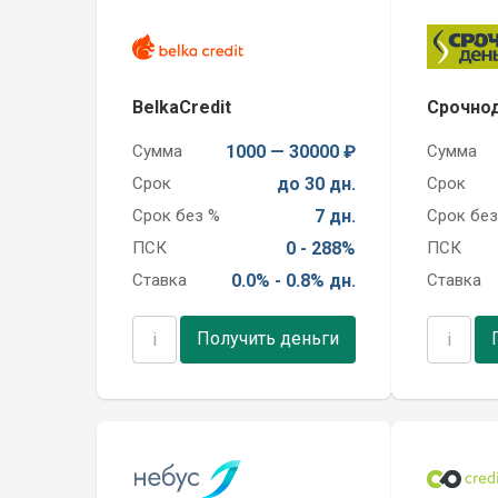
BelkaCredit
Срочно
Сумма
1000 — 30000 ₽
Сумма
Срок
до 30 дн.
Срок
Срок без %
7 дн.
Срок без
ПСК
0 - 288%
ПСК
Ставка
0.0% - 0.8% дн.
Ставка
Получить деньги
i
i