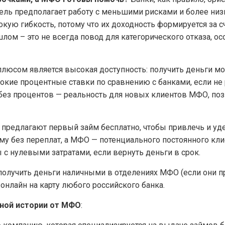
одель предполагает работу с меньшими рисками и более н
окую гибкость, потому что их доходность формируется за 
лом – это не всегда повод для категорического отказа, о
плюсом является высокая доступность: получить деньги мо
сокие процентные ставки по сравнению с банками, если н
ы без процентов — реальность для новых клиентов МФО, 
 предлагают первый займ бесплатно, чтобы привлечь и уд
му без переплат, а МФО — потенциального постоянного кли
 нулевыми затратами, если вернуть деньги в срок.
получить деньги наличными в отделениях МФО (если они пр
онлайн на карту любого российского банка.
тной истории от МФО
: