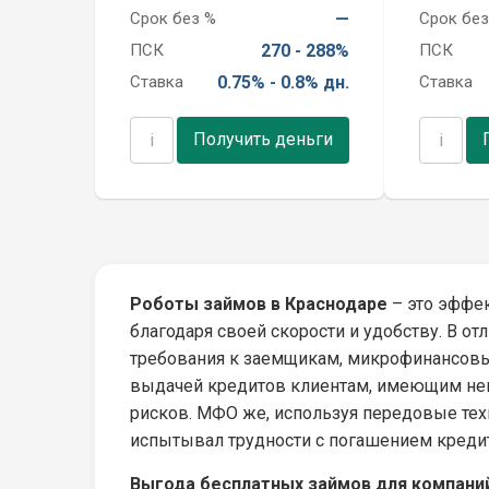
Срок без %
—
Срок без
ПСК
270 - 288%
ПСК
Ставка
0.75% - 0.8% дн.
Ставка
Получить деньги
i
i
Роботы займов в Краснодаре
– это эффе
благодаря своей скорости и удобству. В о
требования к заемщикам, микрофинансовые
выдачей кредитов клиентам, имеющим неп
рисков. МФО же, используя передовые тех
испытывал трудности с погашением кредито
Выгода бесплатных займов для компани