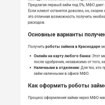
Предлагая первый займ под 0%, МФО дает 
Если клиент останется доволен, он, скорее
это отличная возможность получить необх
расходов.
Основные варианты получе
Получить
роботы займов в Краснодаре
мо
Онлайн на карту любого банка:
Этот м
после одобрения, независимо от того, к
Наличными в отделении:
Для тех, кто 
займ наличными в офисе МФО.
Как оформить роботы займ
Процесс оформления займа через МФО ма