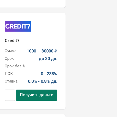
Credit7
Сумма
1000 — 30000 ₽
Срок
до 30 дн.
Срок без %
—
ПСК
0 - 288%
Ставка
0.0% - 0.8% дн.
Получить деньги
i