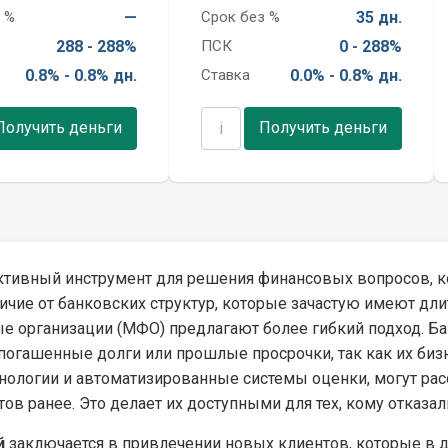
 %
—
Срок без %
35 дн.
288 - 288%
ПСК
0 - 288%
0.8% - 0.8% дн.
Ставка
0.0% - 0.8% дн.
Получить деньги
Получить деньги
i
ктивный инструмент для решения финансовых вопросов, к
тличие от банковских структур, которые зачастую имеют д
 организации (МФО) предлагают более гибкий подход. Бан
огашенные долги или прошлые просрочки, так как их биз
нологии и автоматизированные системы оценки, могут расс
в ранее. Это делает их доступными для тех, кому отказал
й
заключается в привлечении новых клиентов, которые в 