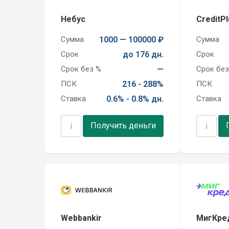
Небус
CreditPl
Сумма
1000 — 100000 ₽
Сумма
Срок
до 176 дн.
Срок
Срок без %
—
Срок без
ПСК
216 - 288%
ПСК
Ставка
0.6% - 0.8% дн.
Ставка
Получить деньги
i
i
Webbankir
МигКре