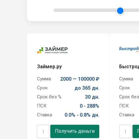
Займер.ру
Быстро
Сумма
2000 — 100000 ₽
Сумма
Срок
до 365 дн.
Срок
Срок без %
30 дн.
Срок без
ПСК
0 - 288%
ПСК
Ставка
0.0% - 0.8% дн.
Ставка
Получить деньги
i
i