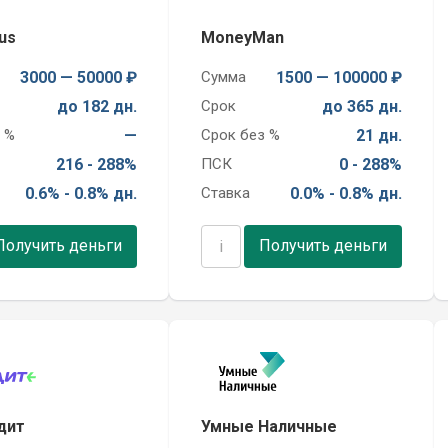
us
MoneyMan
3000 — 50000 ₽
Сумма
1500 — 100000 ₽
до 182 дн.
Срок
до 365 дн.
 %
—
Срок без %
21 дн.
216 - 288%
ПСК
0 - 288%
0.6% - 0.8% дн.
Ставка
0.0% - 0.8% дн.
Получить деньги
Получить деньги
i
дит
Умные Наличные