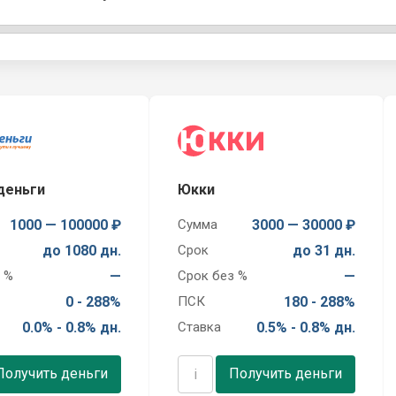
деньги
Юкки
1000 — 100000 ₽
Сумма
3000 — 30000 ₽
до 1080 дн.
Срок
до 31 дн.
 %
—
Срок без %
—
0 - 288%
ПСК
180 - 288%
0.0% - 0.8% дн.
Ставка
0.5% - 0.8% дн.
Получить деньги
Получить деньги
i