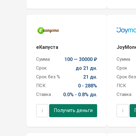
еКапуста
JoyMon
Сумма
100 — 30000 ₽
Сумма
Срок
до 21 дн.
Срок
Срок без %
21 дн.
Срок без
ПСК
0 - 288%
ПСК
Ставка
0.0% - 0.8% дн.
Ставка
Получить деньги
i
i