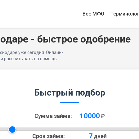
Все МФО
Терминоло
одаре - быстрое одобрение
снодаре уже сегодня. Онлайн-
ли рассчитывать на помощь.
Быстрый подбор
10000
Сумма займа:
₽
7
Срок займа:
дней