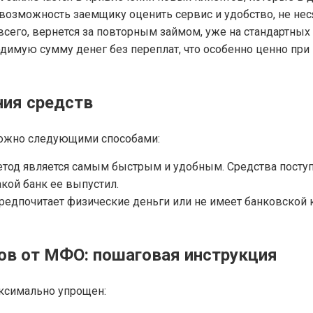
возможность заемщику оценить сервис и удобство, не нес
 всего, вернется за повторным займом, уже на стандартных
одимую сумму денег без переплат, что особенно ценно п
ния средств
жно следующими способами:
етод является самым быстрым и удобным. Средства посту
акой банк ее выпустил.
предпочитает физические деньги или не имеет банковской
ов от МФО: пошаговая инструкция
ксимально упрощен: