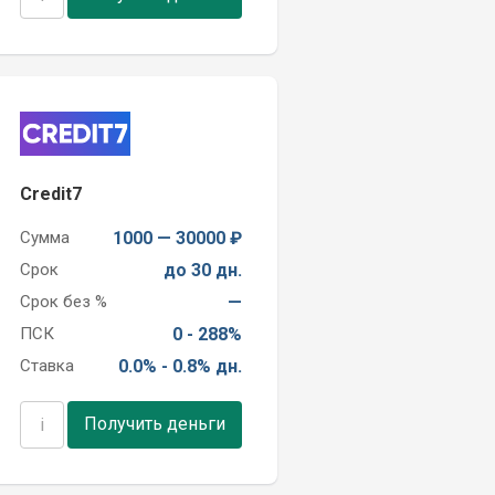
Credit7
Сумма
1000 — 30000 ₽
Срок
до 30 дн.
Срок без %
—
ПСК
0 - 288%
Ставка
0.0% - 0.8% дн.
Получить деньги
i