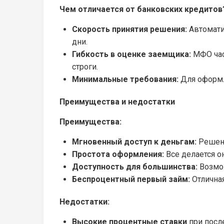
Чем отличается от банковских кредитов
Скорость принятия решения:
Автомати
дни.
Гибкость в оценке заемщика:
МФО част
строги.
Минимальные требования:
Для оформл
Преимущества и недостатки
Преимущества:
Мгновенный доступ к деньгам:
Решени
Простота оформления:
Все делается о
Доступность для большинства:
Возмож
Беспроцентный первый займ:
Отличная
Недостатки:
Высокие процентные ставки
при посл