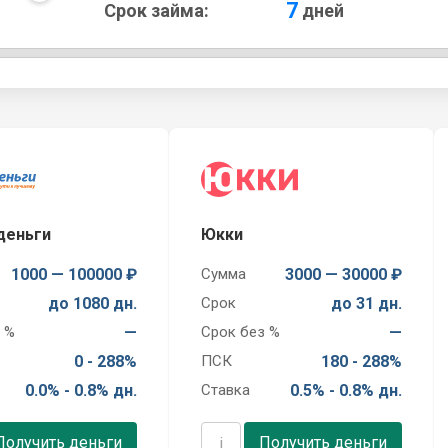
7
Срок займа:
дней
деньги
Юкки
1000 — 100000 ₽
Сумма
3000 — 30000 ₽
до 1080 дн.
Срок
до 31 дн.
 %
—
Срок без %
—
0 - 288%
ПСК
180 - 288%
0.0% - 0.8% дн.
Ставка
0.5% - 0.8% дн.
Получить деньги
Получить деньги
i