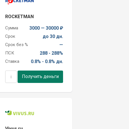
ROCKETMAN
Сумма
3000 — 30000 ₽
Срок
до 30 дн.
Срок без %
—
ПСК
288 - 288%
Ставка
0.8% - 0.8% дн.
Получить деньги
i
Vivus.ru