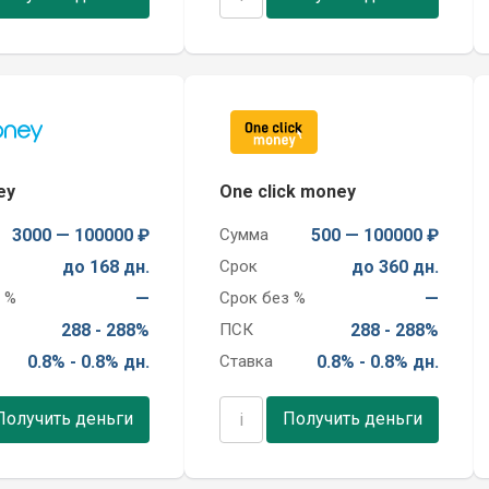
ey
One click money
3000 — 100000 ₽
Сумма
500 — 100000 ₽
до 168 дн.
Срок
до 360 дн.
 %
—
Срок без %
—
288 - 288%
ПСК
288 - 288%
0.8% - 0.8% дн.
Ставка
0.8% - 0.8% дн.
Получить деньги
Получить деньги
i