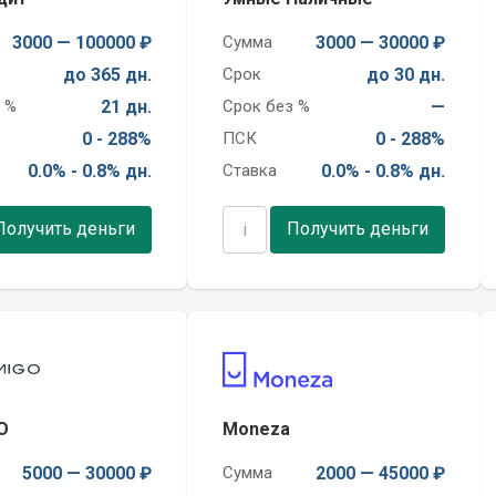
3000 — 100000 ₽
Сумма
3000 — 30000 ₽
до 365 дн.
Срок
до 30 дн.
 %
21 дн.
Срок без %
—
0 - 288%
ПСК
0 - 288%
0.0% - 0.8% дн.
Ставка
0.0% - 0.8% дн.
Получить деньги
Получить деньги
i
O
Moneza
5000 — 30000 ₽
Сумма
2000 — 45000 ₽