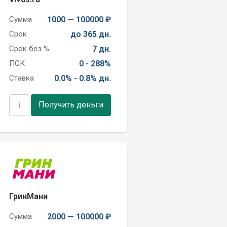
Сумма
1000 — 100000 ₽
Срок
до 365 дн.
Срок без %
7 дн.
ПСК
0 - 288%
Ставка
0.0% - 0.8% дн.
Получить деньги
i
ГринМани
Сумма
2000 — 100000 ₽