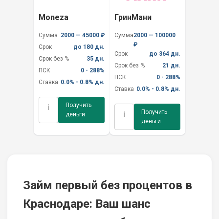
Moneza
ГринМани
Сумма
2000 — 45000 ₽
Сумма
2000 — 100000
₽
Срок
до 180 дн.
Срок
до 364 дн.
Срок без %
35 дн.
Срок без %
21 дн.
ПСК
0 - 288%
ПСК
0 - 288%
Ставка
0.0% - 0.8% дн.
Ставка
0.0% - 0.8% дн.
Получить
i
Получить
i
деньги
деньги
Займ первый без процентов в
Краснодаре: Ваш шанс