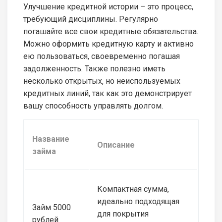
Улучшение кредитной истории – это процесс,
требующий дисциплины. Регулярно
погашайте все свои кредитные обязательства.
Можно оформить кредитную карту и активно
ею пользоваться, своевременно погашая
задолженность. Также полезно иметь
несколько открытых, но неиспользуемых
кредитных линий, так как это демонстрирует
вашу способность управлять долгом.
Название
Описание
займа
Компактная сумма,
идеально подходящая
Займ 5000
для покрытия
рублей