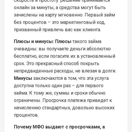
скорость и простоту: решение принимается
онлайн за минуты, а средства могут быть
зачислены на карту мгновенно. Первый займ
без процентов – это маркетинговый ход,
призванный привлечь вас как клиента.
Плюсы и минусы:
Плюсы
такого займа
очевидны: вы получаете деньги абсолютно
бесплатно, если погасите их в установленный
срок. Это прекрасный способ покрыть
непредвиденные расходы, не влезая в долги.
Минусы
заключаются в том, что эта услуга
доступна только один раз – для первого
займа. К тому же, суммы и сроки обычно
ограничены. Просрочка платежа приведет к
начислению стандартных, довольно высоких
процентов.
Почему МФО выдают с просрочками, а