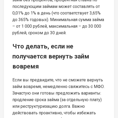
последующим займам может составлять от
0,01% до 1% в день (что соответствует 3,65%
до 365% годовых). Минимальная сумма займа
– от 1 000 рублей, максимальная – до 30 000
рублей, сроком до 30 дней.
Что делать, если не
получается вернуть займ
вовремя
Если вы предвидите, что не сможете вернуть
займ вовремя, немедленно свяжитесь с МФО.
Зачастую они готовы предложить варианты:
продление срока займа (за отдельную плату)
или реструктуризацию долга. Важно
действовать проактивно, чтобы избежать