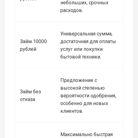
небольших, срочных
расходов.
Универсальная сумма,
Займ 10000
достаточная для оплаты
рублей
услуг или покупки
бытовой техники.
Предложение с
высокой степенью
Займ без
вероятности одобрения,
отказа
особенно для новых
клиентов.
Максимально быстрая