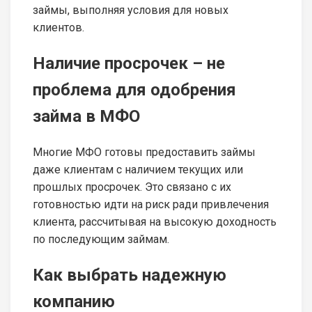
займы, выполняя условия для новых
клиентов.
Наличие просрочек – не
проблема для одобрения
займа в МФО
Многие МФО готовы предоставить займы
даже клиентам с наличием текущих или
прошлых просрочек. Это связано с их
готовностью идти на риск ради привлечения
клиента, рассчитывая на высокую доходность
по последующим займам.
Как выбрать надежную
компанию