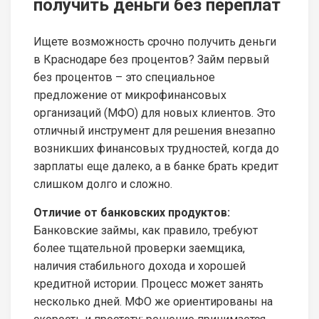
получить деньги без переплат
Ищете возможность срочно получить деньги
в Краснодаре без процентов? Займ первый
без процентов – это специальное
предложение от микрофинансовых
организаций (МФО) для новых клиентов. Это
отличный инструмент для решения внезапно
возникших финансовых трудностей, когда до
зарплаты еще далеко, а в банке брать кредит
слишком долго и сложно.
Отличие от банковских продуктов:
Банковские займы, как правило, требуют
более тщательной проверки заемщика,
наличия стабильного дохода и хорошей
кредитной истории. Процесс может занять
несколько дней. МФО же ориентированы на