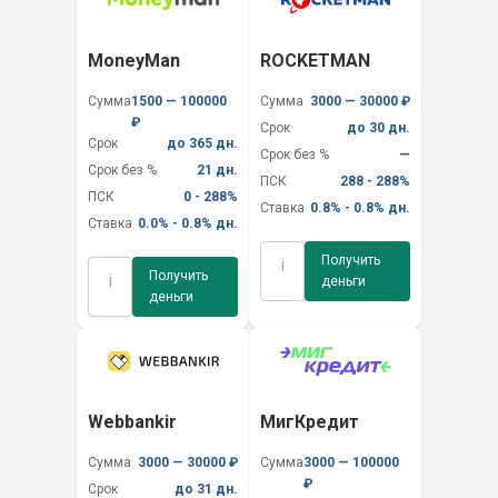
MoneyMan
ROCKETMAN
Сумма
1500 — 100000
Сумма
3000 — 30000 ₽
₽
Срок
до 30 дн.
Срок
до 365 дн.
Срок без %
—
Срок без %
21 дн.
ПСК
288 - 288%
ПСК
0 - 288%
Ставка
0.8% - 0.8% дн.
Ставка
0.0% - 0.8% дн.
Получить
i
Получить
i
деньги
деньги
Webbankir
МигКредит
Сумма
3000 — 30000 ₽
Сумма
3000 — 100000
₽
Срок
до 31 дн.