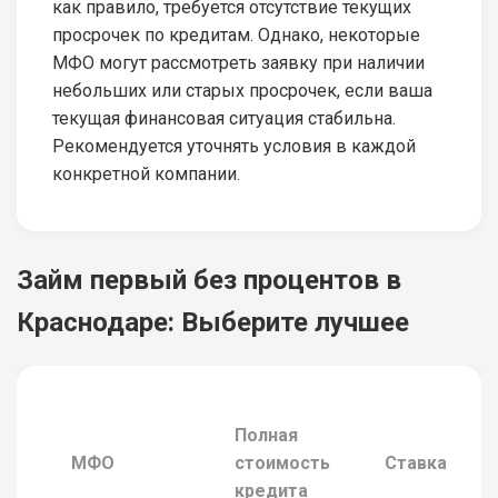
как правило, требуется отсутствие текущих
просрочек по кредитам. Однако, некоторые
МФО могут рассмотреть заявку при наличии
небольших или старых просрочек, если ваша
текущая финансовая ситуация стабильна.
Рекомендуется уточнять условия в каждой
конкретной компании.
Займ первый без процентов в
Краснодаре: Выберите лучшее
Полная
МФО
стоимость
Ставка
кредита