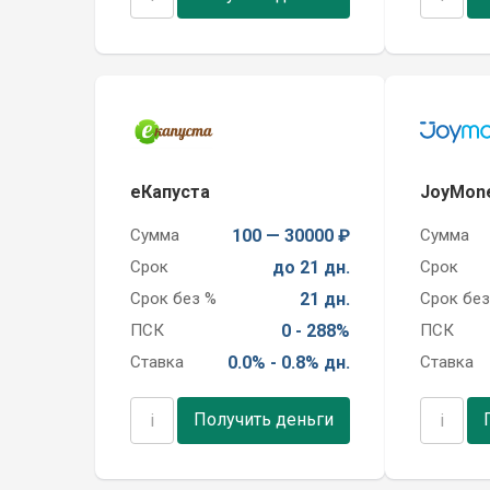
еКапуста
JoyMon
Сумма
100 — 30000 ₽
Сумма
Срок
до 21 дн.
Срок
Срок без %
21 дн.
Срок без
ПСК
0 - 288%
ПСК
Ставка
0.0% - 0.8% дн.
Ставка
Получить деньги
i
i