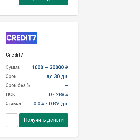
Credit7
Сумма
1000 — 30000 ₽
Срок
до 30 дн.
Срок без %
—
ПСК
0 - 288%
Ставка
0.0% - 0.8% дн.
Получить деньги
i