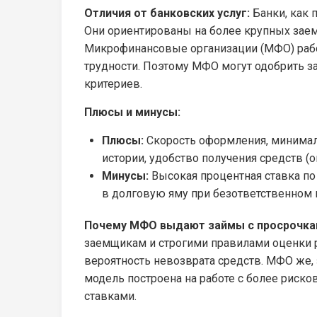
Отличия от банковских услуг:
Банки, как 
Они ориентированы на более крупных зае
Микрофинансовые организации (МФО) рабо
трудности. Поэтому МФО могут одобрить з
критериев.
Плюсы и минусы:
Плюсы:
Скорость оформления, минималь
истории, удобство получения средств (
Минусы:
Высокая процентная ставка по 
в долговую яму при безответственном 
Почему МФО выдают займы с просрочкам
заемщикам и строгими правилами оценки 
вероятность невозврата средств. МФО же, 
модель построена на работе с более рис
ставками.