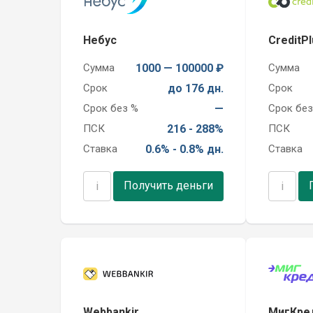
Небус
CreditPl
Сумма
1000 — 100000 ₽
Сумма
Срок
до 176 дн.
Срок
Срок без %
—
Срок без
ПСК
216 - 288%
ПСК
Ставка
0.6% - 0.8% дн.
Ставка
Получить деньги
i
i
Webbankir
МигКре