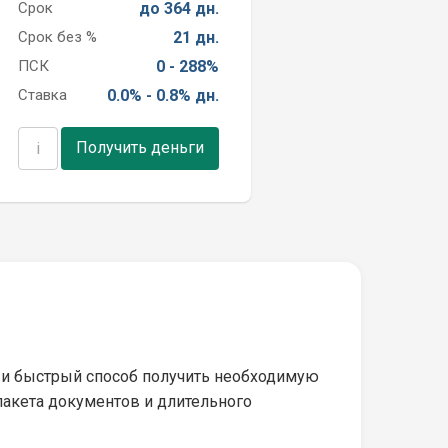
Срок
до 364 дн.
Срок без %
21 дн.
ПСК
0 - 288%
Ставка
0.0% - 0.8% дн.
Получить деньги
i
й и быстрый способ получить необходимую
пакета документов и длительного