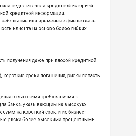
или недостаточной кредитной историей.
вной кредитной информации.
ет небольшие или временные финансовые
ость клиента на основе более гибких
ть получения даже при плохой кредитной
, короткие сроки погашения, риски попасть
ения с высокими требованиями к
 для банка, указывающим на высокую
сумм на короткий срок, и их бизнес-
нные риски более высокими процентными