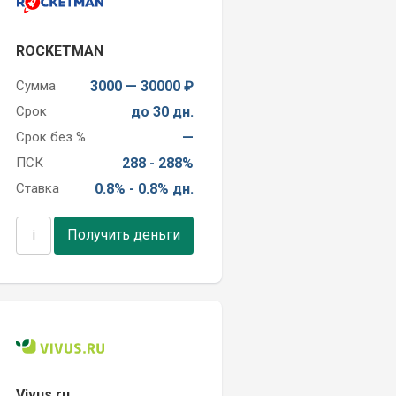
ROCKETMAN
Сумма
3000 — 30000 ₽
Срок
до 30 дн.
Срок без %
—
ПСК
288 - 288%
Ставка
0.8% - 0.8% дн.
Получить деньги
i
Vivus.ru