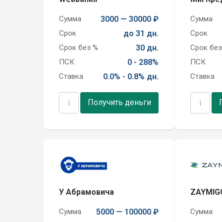
Сумма
3000 — 30000 ₽
Сумма
Срок
до 31 дн.
Срок
Срок без %
30 дн.
Срок без
ПСК
0 - 288%
ПСК
Ставка
0.0% - 0.8% дн.
Ставка
Получить деньги
i
i
У Абрамовича
ZAYMIG
Сумма
5000 — 100000 ₽
Сумма