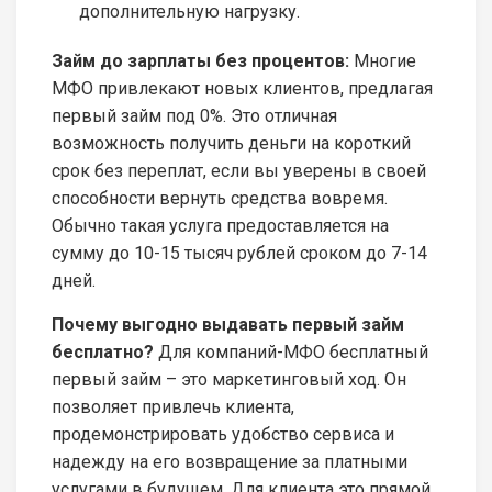
дополнительную нагрузку.
Займ до зарплаты без процентов:
Многие
МФО привлекают новых клиентов, предлагая
первый займ под 0%. Это отличная
возможность получить деньги на короткий
срок без переплат, если вы уверены в своей
способности вернуть средства вовремя.
Обычно такая услуга предоставляется на
сумму до 10-15 тысяч рублей сроком до 7-14
дней.
Почему выгодно выдавать первый займ
бесплатно?
Для компаний-МФО бесплатный
первый займ – это маркетинговый ход. Он
позволяет привлечь клиента,
продемонстрировать удобство сервиса и
надежду на его возвращение за платными
услугами в будущем. Для клиента это прямой