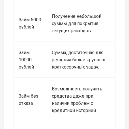
Получение небольшой
Займ 5000
суммы для покрытия
рублей
текущих расходов.
Займ
Сумма, достаточная для
10000
решения более крупных
рублей
краткосрочных задач.
Возможность получить
Займ без
средства даже при
отказа
наличии проблем с
кредитной историей.