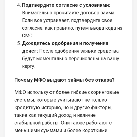
Подтвердите согласие с условиями:
Внимательно прочитайте договор займа.
Если все устраивает, подтвердите свое
согласие, как правило, путем ввода кода из
СМС.
Дождитесь одобрения и получения
денег:
После одобрения заявки средства
будут моментально перечислены на вашу
карту.
Почему МФО выдают займы без отказа?
МФО используют более гибкие скоринговые
системы, которые учитывают не только
кредитную историю, но и другие факторы,
такие как текущий доход и наличие
стабильной работы. Они также работают с
меньшими суммами и более короткими