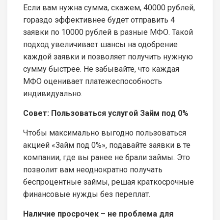
Если вам нужна сумма, скажем, 40000 рублей,
гораздо эффективнее будет отправить 4
заявки по 10000 рублей в разные МФО. Такой
подход увеличивает шансы на одобрение
каждой заявки и позволяет получить нужную
сумму быстрее. Не забывайте, что каждая
МФО оценивает платежеспособность
индивидуально.
Совет: Пользоваться услугой Займ под 0%
Чтобы максимально выгодно пользоваться
акцией «Займ под 0%», подавайте заявки в те
компании, где вы ранее не брали займы. Это
позволит вам неоднократно получать
беспроцентные займы, решая краткосрочные
финансовые нужды без переплат.
Наличие просрочек – не проблема для