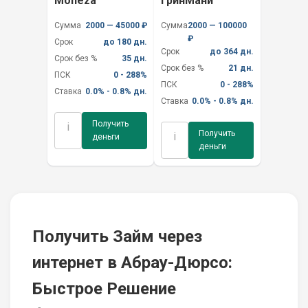
Moneza
ГринМани
Сумма
2000 — 45000 ₽
Сумма
2000 — 100000
₽
Срок
до 180 дн.
Срок
до 364 дн.
Срок без %
35 дн.
Срок без %
21 дн.
ПСК
0 - 288%
ПСК
0 - 288%
Ставка
0.0% - 0.8% дн.
Ставка
0.0% - 0.8% дн.
Получить
i
Получить
i
деньги
деньги
Получить Займ через
интернет в Абрау-Дюрсо:
Быстрое Решение