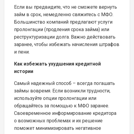
Если вы предвидите, что не сможете вернуть
займ в срок, немедленно свяжитесь с МФО.
Большинство компаний предлагают услуги
пролонгации (продления срока займа) или
реструктуризации долга. Важно действовать
заранее, чтобы избежать начисления штрафов
и пени.
Как избежать ухудшения кредитной
истории
Самый надежный способ – всегда погашать
займы вовремя. Если возникли трудности,
используйте опции пролонгации или
обращайтесь за помощью к МФО заранее.
Своевременное информирование кредитора
о возможных проблемах и их решение
поможет минимизировать негативное