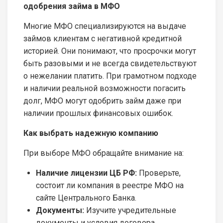
одобрения займа в МФО
Многие МФО специализируются на выдаче
займов клиентам с негативной кредитной
историей. Они понимают, что просрочки могут
быть разовыми и не всегда свидетельствуют
о нежелании платить. При грамотном подходе
и наличии реальной возможности погасить
долг, МФО могут одобрить займ даже при
наличии прошлых финансовых ошибок.
Как выбрать надежную компанию
При выборе МФО обращайте внимание на:
Наличие лицензии ЦБ РФ:
Проверьте,
состоит ли компания в реестре МФО на
сайте Центрального Банка.
Документы:
Изучите учредительные
документы и условия договора.