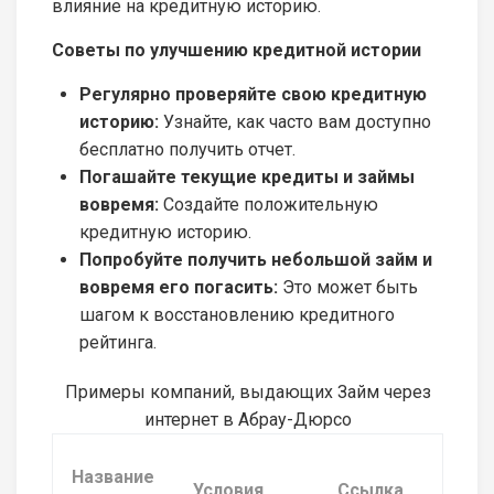
влияние на кредитную историю.
Советы по улучшению кредитной истории
Регулярно проверяйте свою кредитную
историю:
Узнайте, как часто вам доступно
бесплатно получить отчет.
Погашайте текущие кредиты и займы
вовремя:
Создайте положительную
кредитную историю.
Попробуйте получить небольшой займ и
вовремя его погасить:
Это может быть
шагом к восстановлению кредитного
рейтинга.
Примеры компаний, выдающих Займ через
интернет в Абрау-Дюрсо
Название
Условия
Ссылка