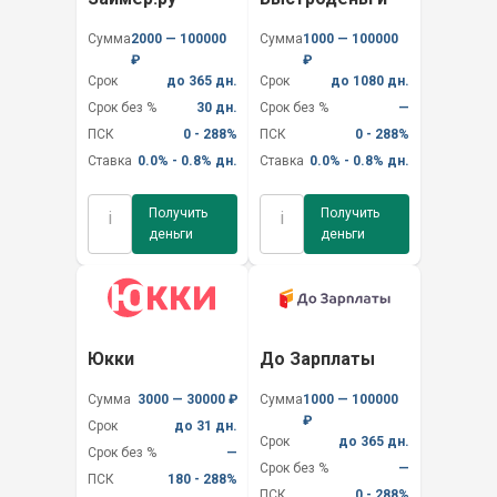
Сумма
2000 — 100000
Сумма
1000 — 100000
₽
₽
Срок
до 365 дн.
Срок
до 1080 дн.
Срок без %
30 дн.
Срок без %
—
ПСК
0 - 288%
ПСК
0 - 288%
Ставка
0.0% - 0.8% дн.
Ставка
0.0% - 0.8% дн.
Получить
Получить
i
i
деньги
деньги
Юкки
До Зарплаты
Сумма
3000 — 30000 ₽
Сумма
1000 — 100000
₽
Срок
до 31 дн.
Срок
до 365 дн.
Срок без %
—
Срок без %
—
ПСК
180 - 288%
ПСК
0 - 288%