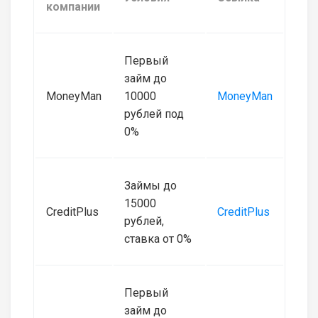
компании
Первый
займ до
MoneyMan
10000
MoneyMan
рублей под
0%
Займы до
15000
CreditPlus
CreditPlus
рублей,
ставка от 0%
Первый
займ до