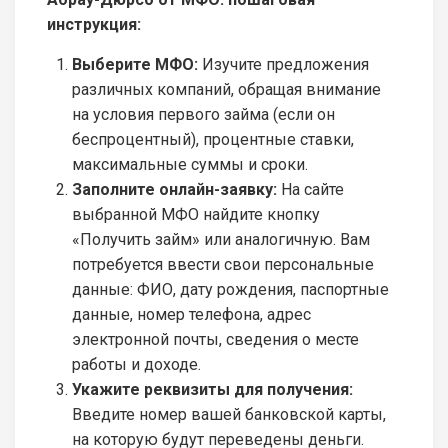
инструкция:
Выберите МФО:
Изучите предложения
различных компаний, обращая внимание
на условия первого займа (если он
беспроцентный), процентные ставки,
максимальные суммы и сроки.
Заполните онлайн-заявку:
На сайте
выбранной МФО найдите кнопку
«Получить займ» или аналогичную. Вам
потребуется ввести свои персональные
данные: ФИО, дату рождения, паспортные
данные, номер телефона, адрес
электронной почты, сведения о месте
работы и доходе.
Укажите реквизиты для получения:
Введите номер вашей банковской карты,
на которую будут переведены деньги.