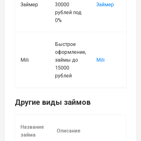
Займер
30000
Займер
рублей под
0%
Быстрое
оформление,
Mili
займы до
Mili
15000
рублей
Другие виды займов
Название
Описание
займа