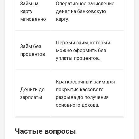
Займ на
Оперативное зачисление
карту
денег на банковскую
мгновенно
карту.
Первый займ, который
Займ без
можно оформить без
процентов
уплаты процентов.
Краткосрочный займ для
Деньги до
покрытия кассового
зарплаты
разрыва до получения
основного дохода.
Частые вопросы