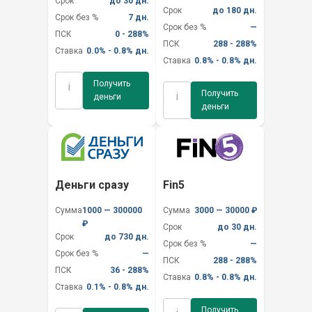
Срок
до 30 дн.
Срок
до 180 дн.
Срок без %
7 дн.
Срок без %
—
ПСК
0 - 288%
ПСК
288 - 288%
Ставка
0.0% - 0.8% дн.
Ставка
0.8% - 0.8% дн.
Получить
i
Получить
i
деньги
деньги
Деньги сразу
Fin5
Сумма
1000 — 300000
Сумма
3000 — 30000 ₽
₽
Срок
до 30 дн.
Срок
до 730 дн.
Срок без %
—
Срок без %
—
ПСК
288 - 288%
ПСК
36 - 288%
Ставка
0.8% - 0.8% дн.
Ставка
0.1% - 0.8% дн.
Получить