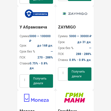
У Абрамовича
ZAYMIGO
Сумма
5000 — 100000
Сумма
5000 — 30000 ₽
₽
Срок
до 31 дн.
Срок
до 168 дн.
Срок без %
—
Срок без %
—
ПСК
288 - 288%
ПСК
270 - 288%
Ставка
0.8% - 0.8% дн.
Ставка
0.75% - 0.8%
дн.
Получить
i
деньги
Получить
i
деньги