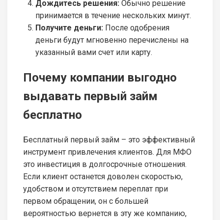
Дождитесь решения:
Обычно решение
принимается в течение нескольких минут.
Получите деньги:
После одобрения
деньги будут мгновенно перечислены на
указанный вами счет или карту.
Почему компании выгодно
выдавать первый займ
бесплатно
Бесплатный первый займ – это эффективный
инструмент привлечения клиентов. Для МФО
это инвестиция в долгосрочные отношения.
Если клиент останется доволен скоростью,
удобством и отсутствием переплат при
первом обращении, он с большей
вероятностью вернется в эту же компанию,