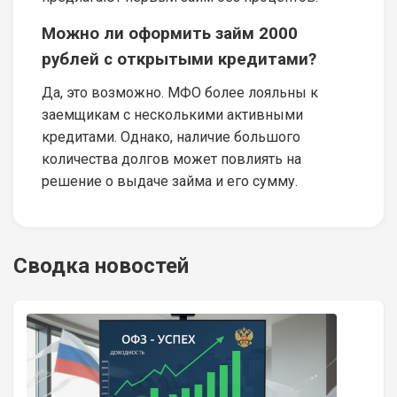
Можно ли оформить займ 2000
рублей с открытыми кредитами?
Да, это возможно. МФО более лояльны к
заемщикам с несколькими активными
кредитами. Однако, наличие большого
количества долгов может повлиять на
решение о выдаче займа и его сумму.
Сводка новостей