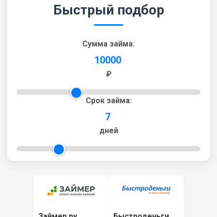
Быстрый подбор
Сумма займа:
10000
₽
Срок займа:
7
дней
Займер.ру
Быстроденьги