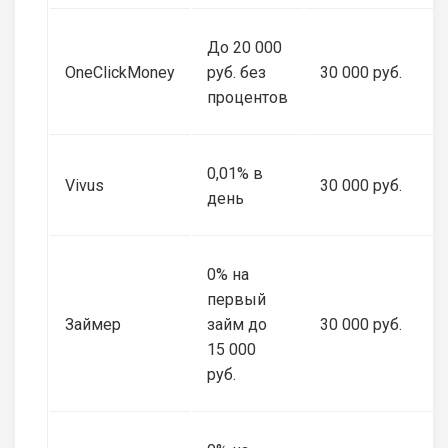
До 20 000
OneClickMoney
руб. без
30 000 руб.
процентов
0,01% в
Vivus
30 000 руб.
день
0% на
первый
Займер
займ до
30 000 руб.
15 000
руб.