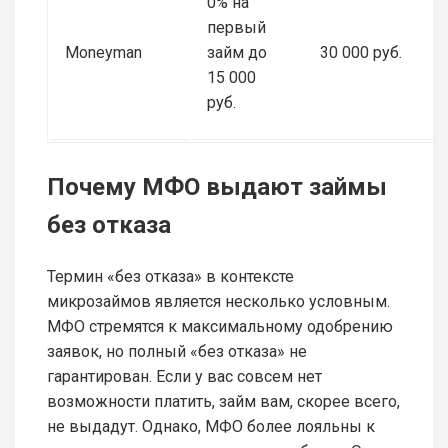
0% на
первый
Moneyman
займ до
30 000 руб.
15 000
руб.
Почему МФО выдают займы
без отказа
Термин «без отказа» в контексте
микрозаймов является несколько условным.
МФО стремятся к максимальному одобрению
заявок, но полный «без отказа» не
гарантирован. Если у вас совсем нет
возможности платить, займ вам, скорее всего,
не выдадут. Однако, МФО более лояльны к