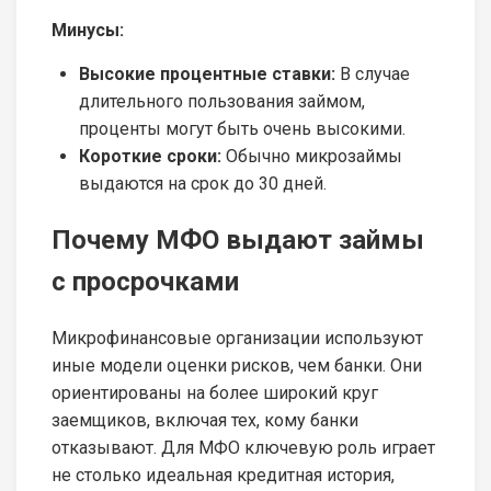
Минусы:
Высокие процентные ставки:
В случае
длительного пользования займом,
проценты могут быть очень высокими.
Короткие сроки:
Обычно микрозаймы
выдаются на срок до 30 дней.
Почему МФО выдают займы
с просрочками
Микрофинансовые организации используют
иные модели оценки рисков, чем банки. Они
ориентированы на более широкий круг
заемщиков, включая тех, кому банки
отказывают. Для МФО ключевую роль играет
не столько идеальная кредитная история,