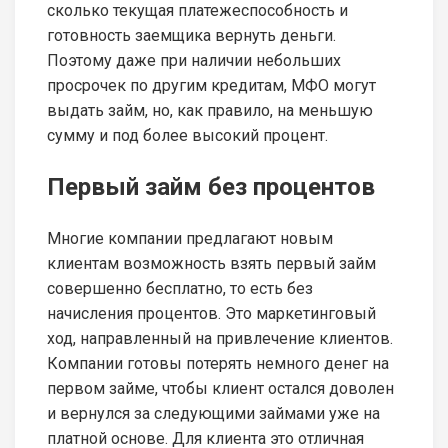
сколько текущая платежеспособность и
готовность заемщика вернуть деньги.
Поэтому даже при наличии небольших
просрочек по другим кредитам, МФО могут
выдать займ, но, как правило, на меньшую
сумму и под более высокий процент.
Первый займ без процентов
Многие компании предлагают новым
клиентам возможность взять первый займ
совершенно бесплатно, то есть без
начисления процентов. Это маркетинговый
ход, направленный на привлечение клиентов.
Компании готовы потерять немного денег на
первом займе, чтобы клиент остался доволен
и вернулся за следующими займами уже на
платной основе. Для клиента это отличная