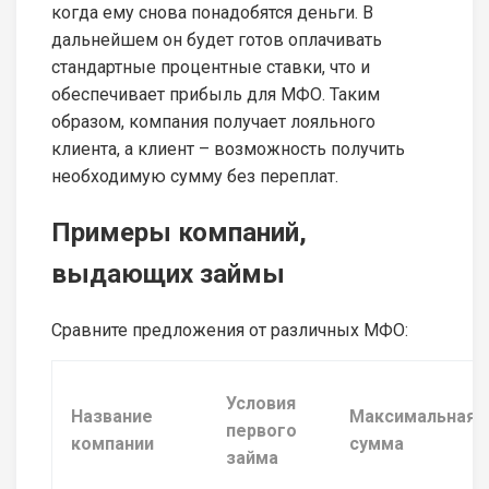
когда ему снова понадобятся деньги. В
дальнейшем он будет готов оплачивать
стандартные процентные ставки, что и
обеспечивает прибыль для МФО. Таким
образом, компания получает лояльного
клиента, а клиент – возможность получить
необходимую сумму без переплат.
Примеры компаний,
выдающих займы
Сравните предложения от различных МФО:
Условия
Название
Максимальная
первого
компании
сумма
займа