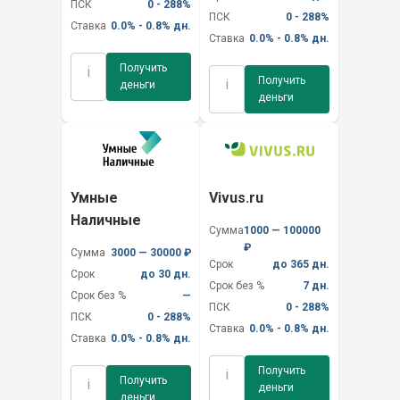
ПСК
0 - 288%
ПСК
0 - 288%
Ставка
0.0% - 0.8% дн.
Ставка
0.0% - 0.8% дн.
Получить
i
Получить
i
деньги
деньги
Умные
Vivus.ru
Наличные
Сумма
1000 — 100000
₽
Сумма
3000 — 30000 ₽
Срок
до 365 дн.
Срок
до 30 дн.
Срок без %
7 дн.
Срок без %
—
ПСК
0 - 288%
ПСК
0 - 288%
Ставка
0.0% - 0.8% дн.
Ставка
0.0% - 0.8% дн.
Получить
i
Получить
i
деньги
деньги