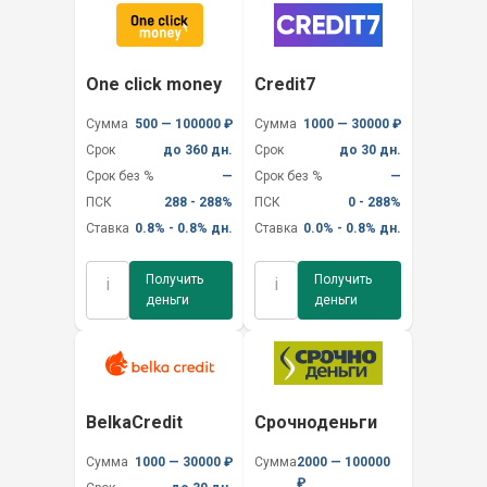
One click money
Credit7
Сумма
500 — 100000 ₽
Сумма
1000 — 30000 ₽
Срок
до 360 дн.
Срок
до 30 дн.
Срок без %
—
Срок без %
—
ПСК
288 - 288%
ПСК
0 - 288%
Ставка
0.8% - 0.8% дн.
Ставка
0.0% - 0.8% дн.
Получить
Получить
i
i
деньги
деньги
BelkaCredit
Срочноденьги
Сумма
1000 — 30000 ₽
Сумма
2000 — 100000
₽