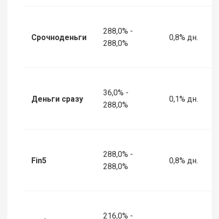
288,0% -
Срочноденьги
0,8% дн.
288,0%
36,0% -
Деньги сразу
0,1% дн.
288,0%
288,0% -
Fin5
0,8% дн.
288,0%
216,0% -