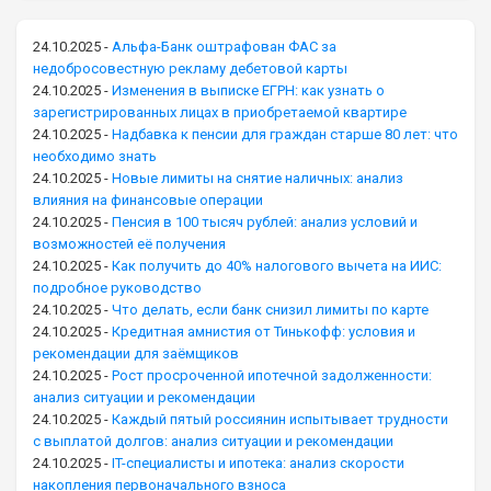
24.10.2025
-
Альфа-Банк оштрафован ФАС за
недобросовестную рекламу дебетовой карты
24.10.2025
-
Изменения в выписке ЕГРН: как узнать о
зарегистрированных лицах в приобретаемой квартире
24.10.2025
-
Надбавка к пенсии для граждан старше 80 лет: что
необходимо знать
24.10.2025
-
Новые лимиты на снятие наличных: анализ
влияния на финансовые операции
24.10.2025
-
Пенсия в 100 тысяч рублей: анализ условий и
возможностей её получения
24.10.2025
-
Как получить до 40% налогового вычета на ИИС:
подробное руководство
24.10.2025
-
Что делать, если банк снизил лимиты по карте
24.10.2025
-
Кредитная амнистия от Тинькофф: условия и
рекомендации для заёмщиков
24.10.2025
-
Рост просроченной ипотечной задолженности:
анализ ситуации и рекомендации
24.10.2025
-
Каждый пятый россиянин испытывает трудности
с выплатой долгов: анализ ситуации и рекомендации
24.10.2025
-
IT-специалисты и ипотека: анализ скорости
накопления первоначального взноса