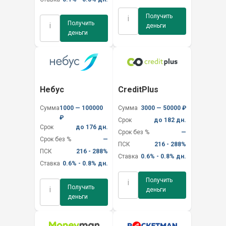
Получить
i
Получить
i
деньги
деньги
Небус
CreditPlus
Сумма
1000 — 100000
Сумма
3000 — 50000 ₽
₽
Срок
до 182 дн.
Срок
до 176 дн.
Срок без %
—
Срок без %
—
ПСК
216 - 288%
ПСК
216 - 288%
Ставка
0.6% - 0.8% дн.
Ставка
0.6% - 0.8% дн.
Получить
i
Получить
i
деньги
деньги