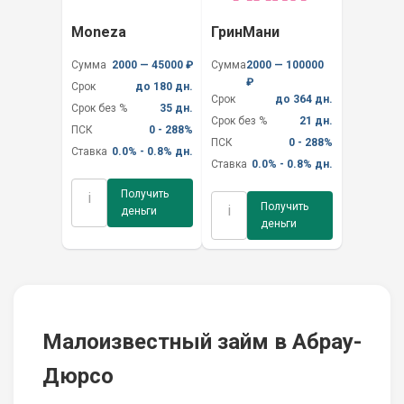
Moneza
ГринМани
Сумма
2000 — 45000 ₽
Сумма
2000 — 100000
₽
Срок
до 180 дн.
Срок
до 364 дн.
Срок без %
35 дн.
Срок без %
21 дн.
ПСК
0 - 288%
ПСК
0 - 288%
Ставка
0.0% - 0.8% дн.
Ставка
0.0% - 0.8% дн.
Получить
i
Получить
i
деньги
деньги
Малоизвестный займ в Абрау-
Дюрсо