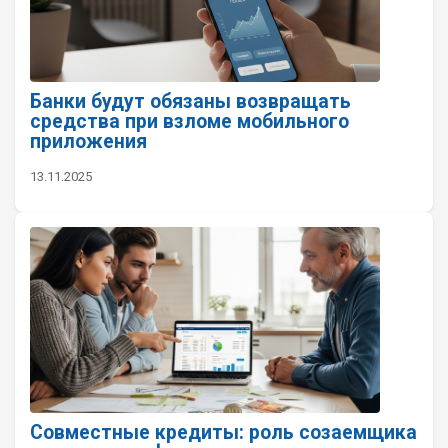
Банки будут обязаны возвращать
средства при взломе мобильного
приложения
13.11.2025
Совместные кредиты: роль созаемщика