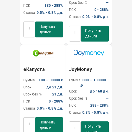
Срок без %
—
ПСК
180 - 288%
ПСК
0 - 288%
Ставка
0.5% - 0.8% дн.
Ставка
0.0% - 0.8% дн.
Получить
i
Получить
i
деньги
деньги
еКапуста
JoyMoney
Сумма
100 — 30000 ₽
Сумма
3000 — 100000
₽
Срок
до 21 дн.
Срок
до 168 дн.
Срок без %
21 дн.
Срок без %
—
ПСК
0 - 288%
ПСК
288 - 288%
Ставка
0.0% - 0.8% дн.
Ставка
0.8% - 0.8% дн.
Получить
i
Получить
i
деньги