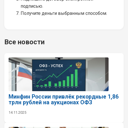
подписью.
Получите деньги выбранным способом.
Все новости
Минфин России привлёк рекордные 1,86
трлн рублей на аукционах ОФЗ
14.11.2025