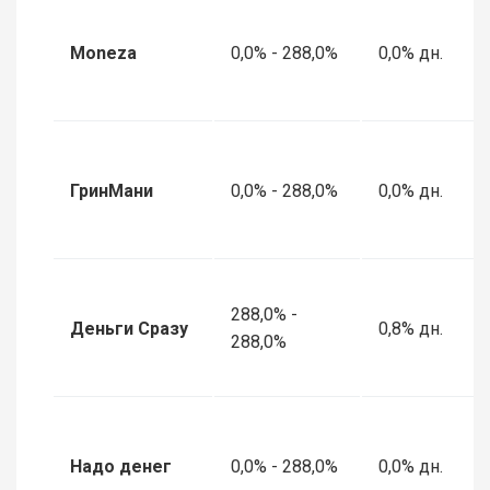
Moneza
0,0% - 288,0%
0,0% дн.
ГринМани
0,0% - 288,0%
0,0% дн.
288,0% -
Деньги Сразу
0,8% дн.
288,0%
Надо денег
0,0% - 288,0%
0,0% дн.