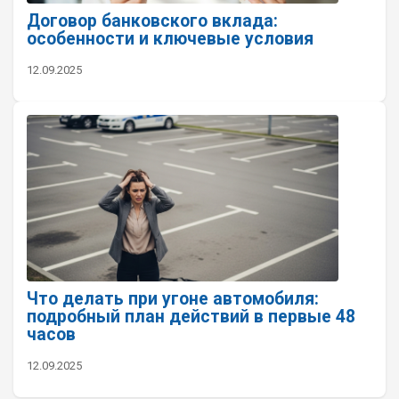
Договор банковского вклада:
особенности и ключевые условия
12.09.2025
Что делать при угоне автомобиля:
подробный план действий в первые 48
часов
12.09.2025