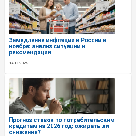
Замедление инфляции в России в
ноябре: анализ ситуации и
рекомендации
14.11.2025
Прогноз ставок по потребительским
кредитам на 2026 год: ожидать ли
снижения?