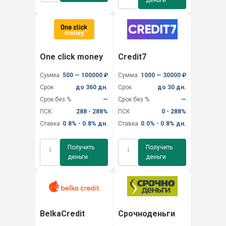
деньги
One click money
Credit7
Сумма
500 — 100000 ₽
Сумма
1000 — 30000 ₽
Срок
до 360 дн.
Срок
до 30 дн.
Срок без %
—
Срок без %
—
ПСК
288 - 288%
ПСК
0 - 288%
Ставка
0.8% - 0.8% дн.
Ставка
0.0% - 0.8% дн.
Получить
Получить
i
i
деньги
деньги
BelkaCredit
Срочноденьги