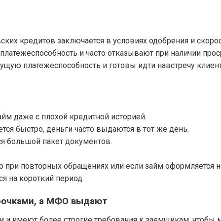
ских кредитов заключается в условиях одобрения и скоро
платежеспособность и часто отказывают при наличии проср
екущую платежеспособность и готовы идти навстречу кли
йм даже с плохой кредитной историей.
ся быстро, деньги часто выдаются в тот же день.
ся большой пакет документов.
 при повторных обращениях или если займ оформляется н
 на короткий период.
срочками, а МФО выдают
 и имеют более строгие требования к заемщикам, чтобы 