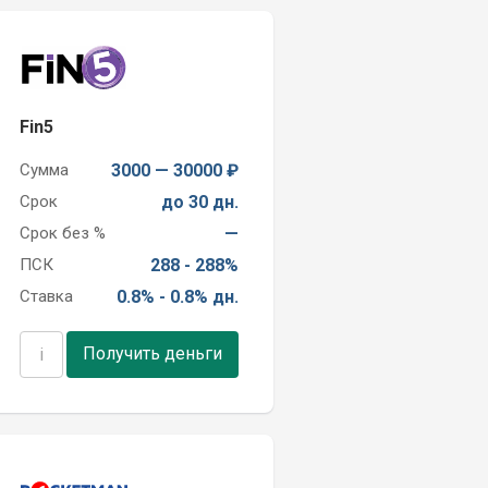
Fin5
Сумма
3000 — 30000 ₽
Срок
до 30 дн.
Срок без %
—
ПСК
288 - 288%
Ставка
0.8% - 0.8% дн.
Получить деньги
i