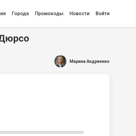
гия
Города
Промокоды
Новости
Войти
-Дюрсо
Марина Андриенко