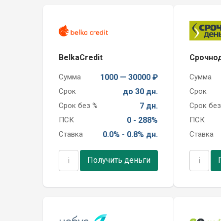
BelkaCredit
Срочно
Сумма
1000 — 30000 ₽
Сумма
Срок
до 30 дн.
Срок
Срок без %
7 дн.
Срок без
ПСК
0 - 288%
ПСК
Ставка
0.0% - 0.8% дн.
Ставка
Получить деньги
i
i