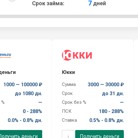
7
Срок займа:
дней
деньги
Юкки
1000 — 100000 ₽
Сумма
3000 — 30000 ₽
до 1080 дн.
Срок
до 31 дн.
 %
—
Срок без %
—
0 - 288%
ПСК
180 - 288%
0.0% - 0.8% дн.
Ставка
0.5% - 0.8% дн.
Получить деньги
Получить деньги
i