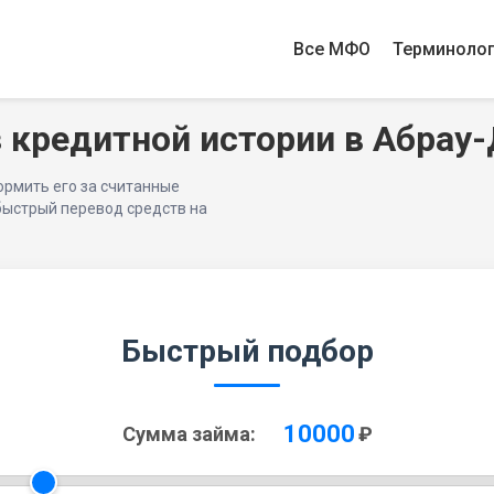
Все МФО
Терминоло
 кредитной истории в Абрау
рмить его за считанные
быстрый перевод средств на
Быстрый подбор
10000
Сумма займа:
₽