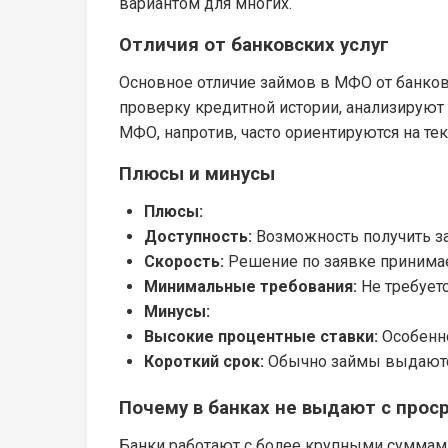
вариантом для многих.
Отличия от банковских услуг
Основное отличие займов в МФО от банков
проверку кредитной истории, анализируют 
МФО, напротив, часто ориентируются на т
Плюсы и минусы
Плюсы:
Доступность:
Возможность получить за
Скорость:
Решение по заявке принимает
Минимальные требования:
Не требует
Минусы:
Высокие процентные ставки:
Особенно
Короткий срок:
Обычно займы выдаются
Почему в банках не выдают с про
Банки работают с более крупными суммами