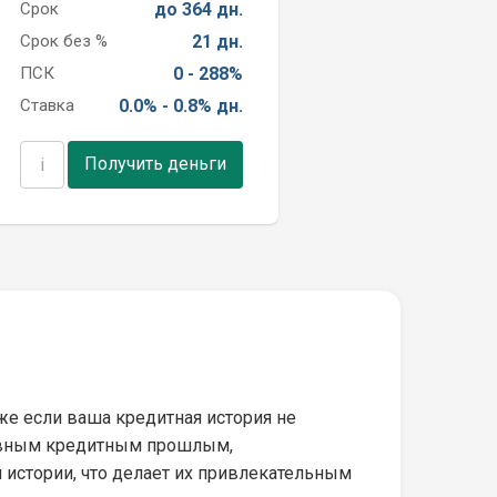
Срок
до 364 дн.
Срок без %
21 дн.
ПСК
0 - 288%
Ставка
0.0% - 0.8% дн.
Получить деньги
i
е если ваша кредитная история не
ативным кредитным прошлым,
истории, что делает их привлекательным