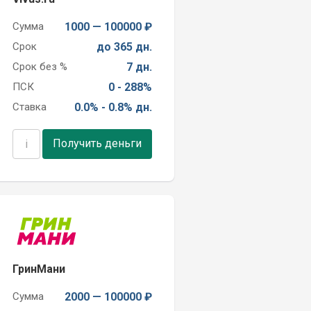
Сумма
1000 — 100000 ₽
Срок
до 365 дн.
Срок без %
7 дн.
ПСК
0 - 288%
Ставка
0.0% - 0.8% дн.
Получить деньги
i
ГринМани
Сумма
2000 — 100000 ₽