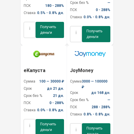
Срок без %
—
ПСК
180 - 288%
ПСК
0 - 288%
Ставка
0.5% - 0.8% дн.
Ставка
0.0% - 0.8% дн.
Получить
i
Получить
i
деньги
деньги
еКапуста
JoyMoney
Сумма
100 — 30000 ₽
Сумма
3000 — 100000
₽
Срок
до 21 дн.
Срок
до 168 дн.
Срок без %
21 дн.
Срок без %
—
ПСК
0 - 288%
ПСК
288 - 288%
Ставка
0.0% - 0.8% дн.
Ставка
0.8% - 0.8% дн.
Получить
i
Получить
i
деньги