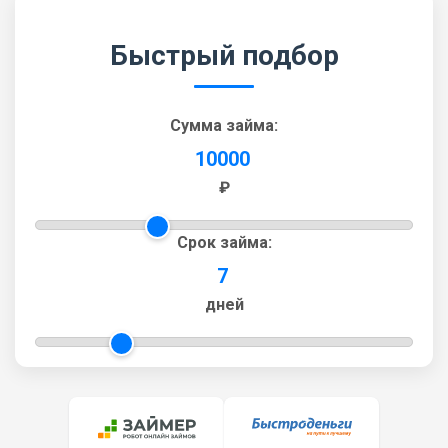
Быстрый подбор
Сумма займа:
10000
₽
Срок займа:
7
дней