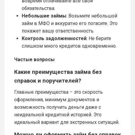
вовремя оплачивайте все свои
обязательства.
Небольшие займы
: Возьмите небольшой
займ в МФО и аккуратно его погасите. Это
покажет вашу ответственность.
Контроль задолженностей
: Не берите
слишком много кредитов одновременно.
Частые вопросы
Какие преимущества займа без
справок и поручителей?
Главные преимущества – это скорость
оформления, минимум документов и
возможность получить деньги даже с
неидеальной кредитной историей. Это
идеальный вариант для экстренных ситуаций.
Можно ли оформить займ без справок