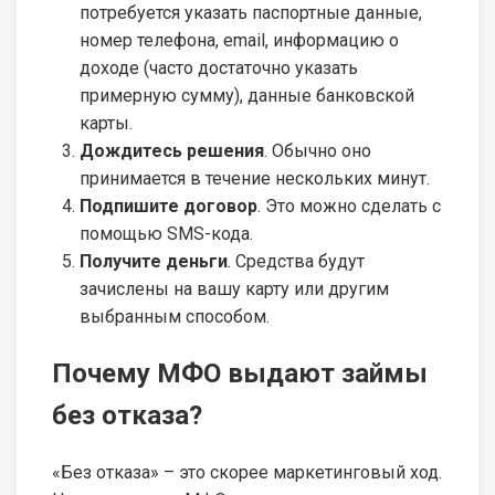
потребуется указать паспортные данные,
номер телефона, email, информацию о
доходе (часто достаточно указать
примерную сумму), данные банковской
карты.
Дождитесь решения
. Обычно оно
принимается в течение нескольких минут.
Подпишите договор
. Это можно сделать с
помощью SMS-кода.
Получите деньги
. Средства будут
зачислены на вашу карту или другим
выбранным способом.
Почему МФО выдают займы
без отказа?
«Без отказа» – это скорее маркетинговый ход.