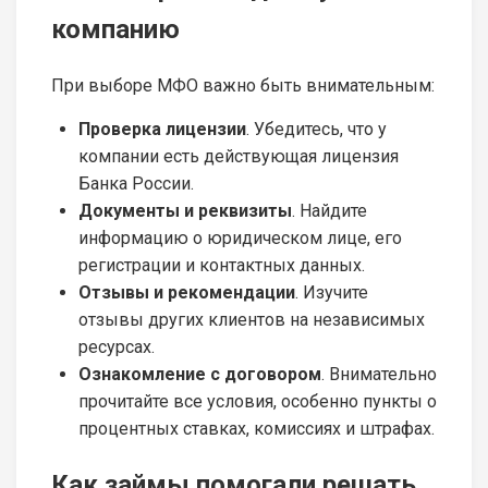
компанию
При выборе МФО важно быть внимательным:
Проверка лицензии
. Убедитесь, что у
компании есть действующая лицензия
Банка России.
Документы и реквизиты
. Найдите
информацию о юридическом лице, его
регистрации и контактных данных.
Отзывы и рекомендации
. Изучите
отзывы других клиентов на независимых
ресурсах.
Ознакомление с договором
. Внимательно
прочитайте все условия, особенно пункты о
процентных ставках, комиссиях и штрафах.
Как займы помогали решать