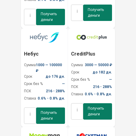
Получить
i
Получить
i
деньги
деньги
Небус
CreditPlus
Сумма
1000 — 100000
Сумма
3000 — 50000 ₽
₽
Срок
до 182 дн.
Срок
до 176 дн.
Срок без %
—
Срок без %
—
ПСК
216 - 288%
ПСК
216 - 288%
Ставка
0.6% - 0.8% дн.
Ставка
0.6% - 0.8% дн.
Получить
i
Получить
i
деньги
деньги