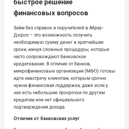
быстрое решение
финансовых вопросов
Займ без справок и поручителей в Абрау-
Дюрсо – это возможность получить
необходимую сумму денег в кратчайшие
сроки, минуя сложные процедуры, которые
часто сопровождают банковское
кредитование. В отличие от банков,
микрофинансовые организации (МФО) готовы
идти навстречу клиентам, которым срочно
нужна финансовая поддержка, даже если у
них есть небольшие просрочки по другим
кредитам или нет официального
подтверждения дохода.
Отличия от банковских услуг