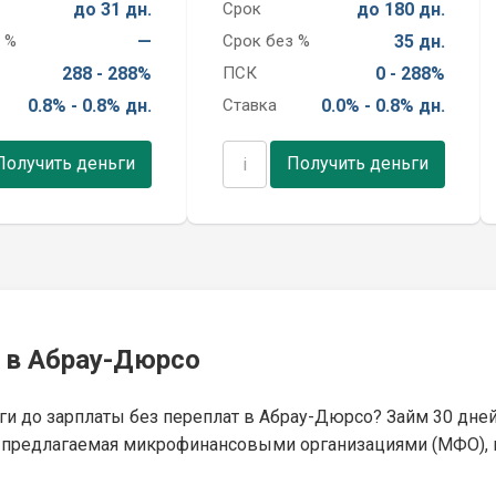
до 31 дн.
Срок
до 180 дн.
 %
—
Срок без %
35 дн.
288 - 288%
ПСК
0 - 288%
0.8% - 0.8% дн.
Ставка
0.0% - 0.8% дн.
Получить деньги
Получить деньги
i
в в Абрау-Дюрсо
ги до зарплаты без переплат в Абрау-Дюрсо?
Займ 30 дне
, предлагаемая микрофинансовыми организациями (МФО), к