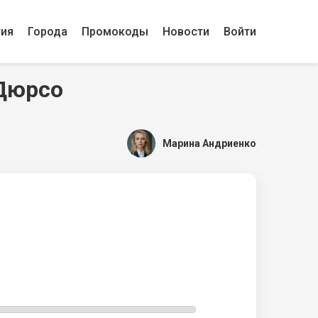
гия
Города
Промокоды
Новости
Войти
-Дюрсо
Марина Андриенко