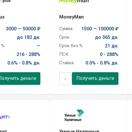
us
MoneyMan
3000 — 50000 ₽
Сумма
1500 — 100000 ₽
до 182 дн.
Срок
до 365 дн.
 %
—
Срок без %
21 дн.
216 - 288%
ПСК
0 - 288%
0.6% - 0.8% дн.
Ставка
0.0% - 0.8% дн.
Получить деньги
Получить деньги
i
дит
Умные Наличные