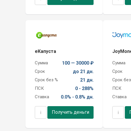
еКапуста
JoyMon
Сумма
100 — 30000 ₽
Сумма
Срок
до 21 дн.
Срок
Срок без %
21 дн.
Срок без
ПСК
0 - 288%
ПСК
Ставка
0.0% - 0.8% дн.
Ставка
Получить деньги
i
i