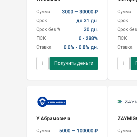
Сумма
3000 — 30000 ₽
Сумма
Срок
до 31 дн.
Срок
Срок без %
30 дн.
Срок без
ПСК
0 - 288%
ПСК
Ставка
0.0% - 0.8% дн.
Ставка
Получить деньги
i
i
У Абрамовича
ZAYMIG
Сумма
5000 — 100000 ₽
Сумма