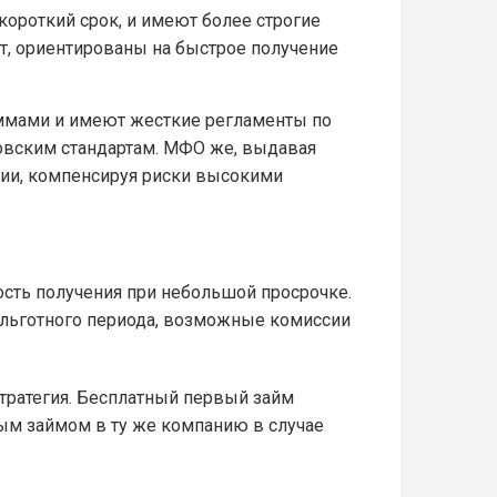
короткий срок, и имеют более строгие
т, ориентированы на быстрое получение
ммами и имеют жесткие регламенты по
ковским стандартам. МФО же, выдавая
рии, компенсируя риски высокими
сть получения при небольшой просрочке.
 льготного периода, возможные комиссии
тратегия. Бесплатный первый займ
ным займом в ту же компанию в случае