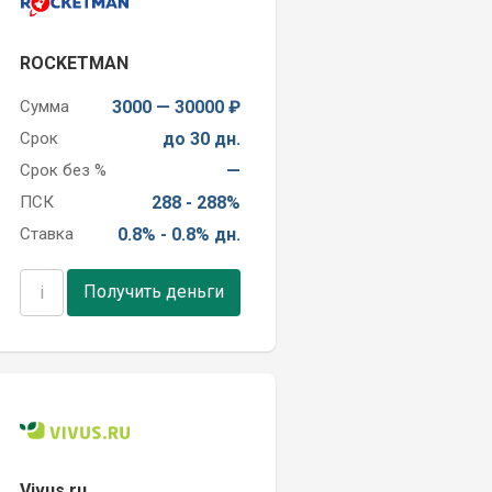
ROCKETMAN
Сумма
3000 — 30000 ₽
Срок
до 30 дн.
Срок без %
—
ПСК
288 - 288%
Ставка
0.8% - 0.8% дн.
Получить деньги
i
Vivus.ru