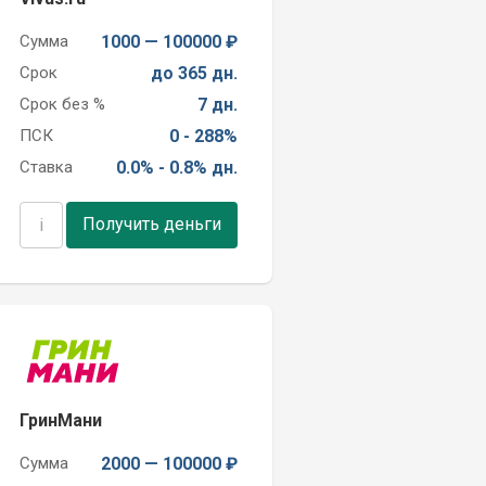
Сумма
1000 — 100000 ₽
Срок
до 365 дн.
Срок без %
7 дн.
ПСК
0 - 288%
Ставка
0.0% - 0.8% дн.
Получить деньги
i
ГринМани
Сумма
2000 — 100000 ₽