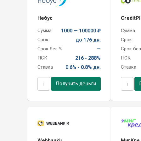
Небус
CreditPl
Сумма
1000 — 100000 ₽
Сумма
Срок
до 176 дн.
Срок
Срок без %
—
Срок без
ПСК
216 - 288%
ПСК
Ставка
0.6% - 0.8% дн.
Ставка
Получить деньги
i
i
Webbankir
МигКре