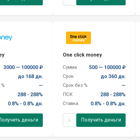
ey
One click money
3000 — 100000 ₽
Сумма
500 — 100000 ₽
до 168 дн.
Срок
до 360 дн.
 %
—
Срок без %
—
288 - 288%
ПСК
288 - 288%
0.8% - 0.8% дн.
Ставка
0.8% - 0.8% дн.
Получить деньги
Получить деньги
i