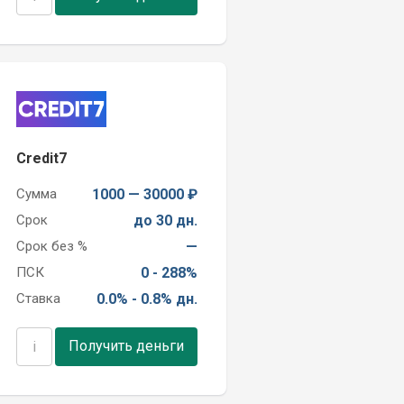
Credit7
Сумма
1000 — 30000 ₽
Срок
до 30 дн.
Срок без %
—
ПСК
0 - 288%
Ставка
0.0% - 0.8% дн.
Получить деньги
i