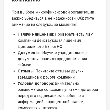
При выборе микрофинансовой организации
важно убедиться в ее надежности. Обратите
внимание на следующие моменты:
Наличие лицензии
: Проверьте, есть ли у
компании действующая лицензия
Центрального Банка РФ.
Документы
: Изучите учредительные
документы, правила предоставления
займов.
Отзывы
: Почитайте отзывы других
заемщиков о работе компании.
Условия договора
: Внимательно
ознакомьтесь со всеми пунктами договора
перед его подписанием, особенно с
информацией о процентной ставке,
комиссиях и штрафах.