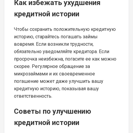
Как избежать ухудшения
кредитной истории
Чтобы сохранить положительную кредитную
историю, старайтесь погашать займы
вовремя. Если возникли трудности,
обязательно уведомляйте кредитора. Если
просрочка неизбежна, погасите ее как можно
скорее. Регулярное обращение за
микрозаймами и их своевременное
погашение может даже улучшить вашу
кредитную историю, показывая вашу
ответственность.
Советы по улучшению
кредитной истории