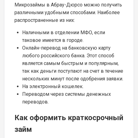
Микрозаймы в Абрау-Дюрсо можно получить
различными удобными способами. Наиболее
распространенные из них:
Наличными в отделении МФО, если
таковое имеется в городе.
Онлайн-перевод на банковскую карту
любого российского банка. Этот способ
является самым быстрым и популярным,
так как деньги поступают на счет в течение
нескольких минут после одобрения заявки.
На электронный кошелек.
Переводом через системы денежных
переводов.
Как оформить краткосрочный
займ