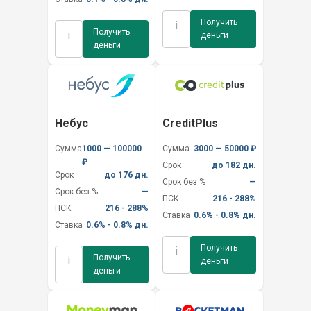
Получить
i
Получить
i
деньги
деньги
Небус
CreditPlus
Сумма
1000 — 100000
Сумма
3000 — 50000 ₽
₽
Срок
до 182 дн.
Срок
до 176 дн.
Срок без %
—
Срок без %
—
ПСК
216 - 288%
ПСК
216 - 288%
Ставка
0.6% - 0.8% дн.
Ставка
0.6% - 0.8% дн.
Получить
i
Получить
i
деньги
деньги