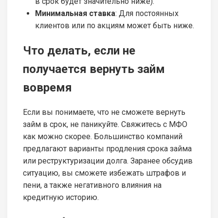
в срок будет значительно ниже).
Минимальная ставка
: Для постоянных
клиентов или по акциям может быть ниже.
Что делать, если не
получается вернуть займ
вовремя
Если вы понимаете, что не сможете вернуть
займ в срок, не паникуйте. Свяжитесь с МФО
как можно скорее. Большинство компаний
предлагают варианты продления срока займа
или реструктуризации долга. Заранее обсудив
ситуацию, вы сможете избежать штрафов и
пени, а также негативного влияния на
кредитную историю.