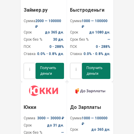
Займер.ру
Быстроденьги
Сумма
2000 — 100000
Сумма
1000 — 100000
₽
₽
Срок
до 365 дн.
Срок
до 1080 дн.
Срок без %
30 дн.
Срок без %
—
ПСК
0 - 288%
ПСК
0 - 288%
Ставка
0.0% - 0.8% дн.
Ставка
0.0% - 0.8% дн.
Получить
Получить
i
i
деньги
деньги
Юкки
До Зарплаты
Сумма
3000 — 30000 ₽
Сумма
1000 — 100000
₽
Срок
до 31 дн.
Срок
до 365 дн.
Срок без %
—