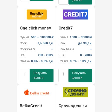
деньги
One click money
Credit7
Сумма
500 — 100000 ₽
Сумма
1000 — 30000 ₽
Срок
до 360 дн.
Срок
до 30 дн.
Срок без %
—
Срок без %
—
ПСК
288 - 288%
ПСК
0 - 288%
Ставка
0.8% - 0.8% дн.
Ставка
0.0% - 0.8% дн.
Получить
Получить
i
i
деньги
деньги
BelkaCredit
Срочноденьги