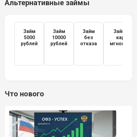
Альтернативные займы
Займ
Займ
Займ
Займ на
5000
10000
без
карту
рублей
рублей
отказа
мгновенно
Что нового