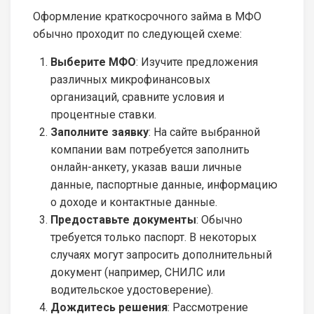
Оформление краткосрочного займа в МФО
обычно проходит по следующей схеме:
Выберите МФО
: Изучите предложения
различных микрофинансовых
организаций, сравните условия и
процентные ставки.
Заполните заявку
: На сайте выбранной
компании вам потребуется заполнить
онлайн-анкету, указав ваши личные
данные, паспортные данные, информацию
о доходе и контактные данные.
Предоставьте документы
: Обычно
требуется только паспорт. В некоторых
случаях могут запросить дополнительный
документ (например, СНИЛС или
водительское удостоверение).
Дождитесь решения
: Рассмотрение