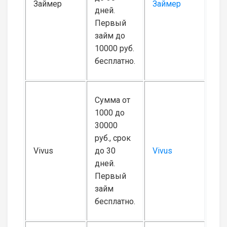
Займер
Займер
дней.
Первый
займ до
10000 руб.
бесплатно.
Сумма от
1000 до
30000
руб., срок
Vivus
до 30
Vivus
дней.
Первый
займ
бесплатно.