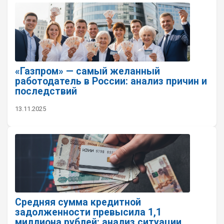
«Газпром» — самый желанный
работодатель в России: анализ причин и
последствий
13.11.2025
Средняя сумма кредитной
задолженности превысила 1,1
миллиона рублей: анализ ситуации