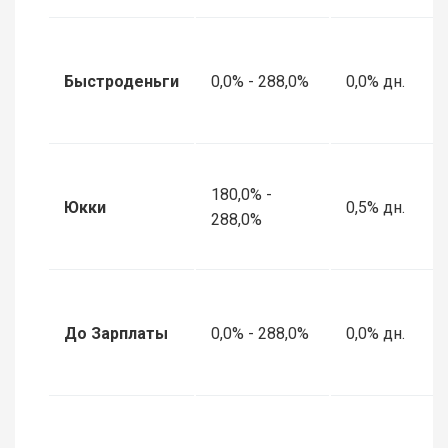
Быстроденьги
0,0% - 288,0%
0,0% дн.
180,0% -
Юкки
0,5% дн.
288,0%
До Зарплаты
0,0% - 288,0%
0,0% дн.