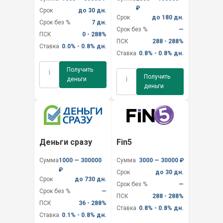
₽
Срок
до 30 дн.
Срок
до 180 дн.
Срок без %
7 дн.
Срок без %
—
ПСК
0 - 288%
ПСК
288 - 288%
Ставка
0.0% - 0.8% дн.
Ставка
0.8% - 0.8% дн.
Получить
i
Получить
i
деньги
деньги
Деньги сразу
Fin5
Сумма
1000 — 300000
Сумма
3000 — 30000 ₽
₽
Срок
до 30 дн.
Срок
до 730 дн.
Срок без %
—
Срок без %
—
ПСК
288 - 288%
ПСК
36 - 288%
Ставка
0.8% - 0.8% дн.
Ставка
0.1% - 0.8% дн.