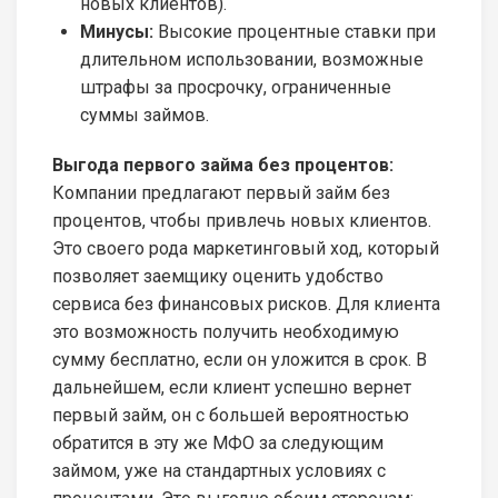
новых клиентов).
Минусы:
Высокие процентные ставки при
длительном использовании, возможные
штрафы за просрочку, ограниченные
суммы займов.
Выгода первого займа без процентов:
Компании предлагают первый займ без
процентов, чтобы привлечь новых клиентов.
Это своего рода маркетинговый ход, который
позволяет заемщику оценить удобство
сервиса без финансовых рисков. Для клиента
это возможность получить необходимую
сумму бесплатно, если он уложится в срок. В
дальнейшем, если клиент успешно вернет
первый займ, он с большей вероятностью
обратится в эту же МФО за следующим
займом, уже на стандартных условиях с