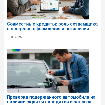
Совместные кредиты: роль созаемщика
в процессе оформления и погашения
13.09.2025
Проверка подержанного автомобиля на
наличие скрытых кредитов и залогов