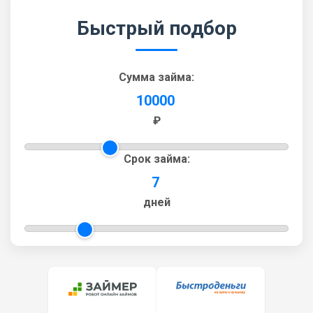
Быстрый подбор
Сумма займа:
10000
₽
Срок займа:
7
дней