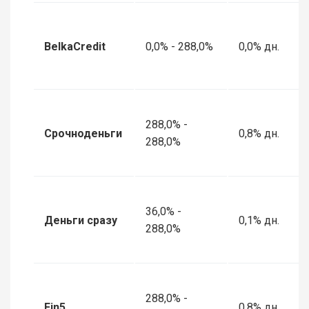
BelkaCredit
0,0% - 288,0%
0,0% дн.
288,0% -
Срочноденьги
0,8% дн.
288,0%
36,0% -
Деньги сразу
0,1% дн.
288,0%
288,0% -
Fin5
0,8% дн.