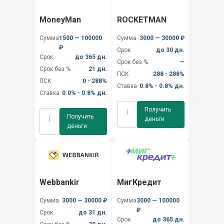
MoneyMan
ROCKETMAN
Сумма
1500 — 100000
Сумма
3000 — 30000 ₽
₽
Срок
до 30 дн.
Срок
до 365 дн.
Срок без %
—
Срок без %
21 дн.
ПСК
288 - 288%
ПСК
0 - 288%
Ставка
0.8% - 0.8% дн.
Ставка
0.0% - 0.8% дн.
Получить
i
Получить
i
деньги
деньги
Webbankir
МигКредит
Сумма
3000 — 30000 ₽
Сумма
3000 — 100000
₽
Срок
до 31 дн.
Срок
до 365 дн.