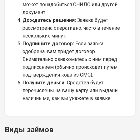
может понадобиться СНИЛС или другой
документ.
Дождитесь решения:
Заявка будет
рассмотрена оперативно, часто в течение
нескольких минут.
Подпишите договор:
Если заявка
одобрена, вам придет договор.
Внимательно ознакомьтесь с ним перед
подписанием (обычно происходит путем
подтверждения кода из СМС).
Получите деньги:
Средства будут
перечислены на вашу карту или выданы
наличными, как вы укажете в заявке.
Виды займов