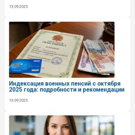
13.09.2025
Индексация военных пенсий с октября
2025 года: подробности и рекомендации
13.09.2025