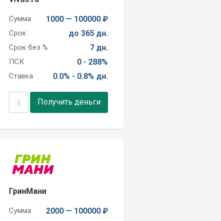
Сумма
1000 — 100000 ₽
Срок
до 365 дн.
Срок без %
7 дн.
ПСК
0 - 288%
Ставка
0.0% - 0.8% дн.
Получить деньги
i
ГринМани
Сумма
2000 — 100000 ₽