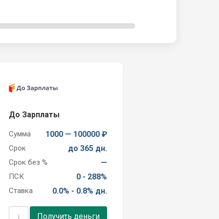
До Зарплаты
Сумма
1000 — 100000 ₽
Срок
до 365 дн.
Срок без %
—
ПСК
0 - 288%
Ставка
0.0% - 0.8% дн.
Получить деньги
i