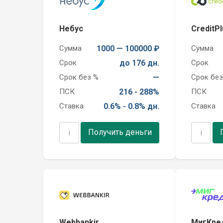
Небус
CreditPl
Сумма
1000 — 100000 ₽
Сумма
Срок
до 176 дн.
Срок
Срок без %
—
Срок без
ПСК
216 - 288%
ПСК
Ставка
0.6% - 0.8% дн.
Ставка
Получить деньги
i
i
Webbankir
МигКре