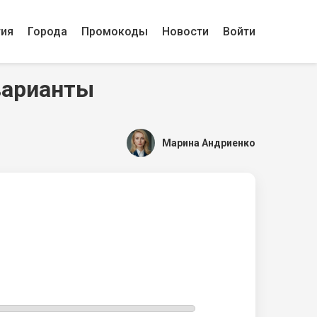
гия
Города
Промокоды
Новости
Войти
варианты
Марина Андриенко