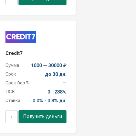
Credit7
Сумма
1000 — 30000 ₽
Срок
до 30 дн.
Срок без %
—
ПСК
0 - 288%
Ставка
0.0% - 0.8% дн.
Получить деньги
i