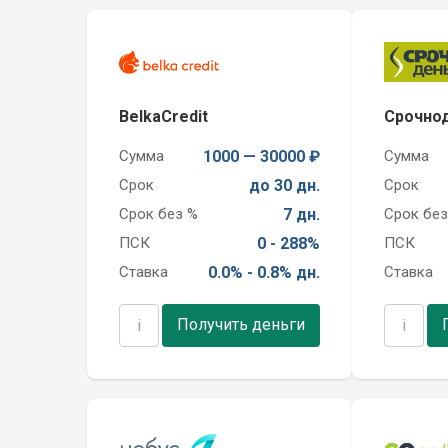
BelkaCredit
Срочно
Сумма
1000 — 30000 ₽
Сумма
Срок
до 30 дн.
Срок
Срок без %
7 дн.
Срок без
ПСК
0 - 288%
ПСК
Ставка
0.0% - 0.8% дн.
Ставка
Получить деньги
i
i