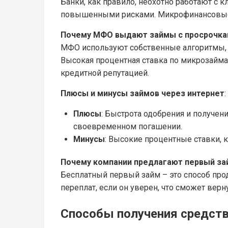
Банки, как правило, неохотно работают с 
повышенными рисками. Микрофинансовые о
Почему МФО выдают займы с просрочк
МФО используют собственные алгоритмы, 
Высокая процентная ставка по микрозайма
кредитной репутацией.
Плюсы и минусы займов через интернет
:
Плюсы
: Быстрота одобрения и получен
своевременном погашении.
Минусы
: Высокие процентные ставки, 
Почему компании предлагают первый за
Бесплатный первый займ – это способ про
переплат, если он уверен, что сможет верн
Способы получения средст