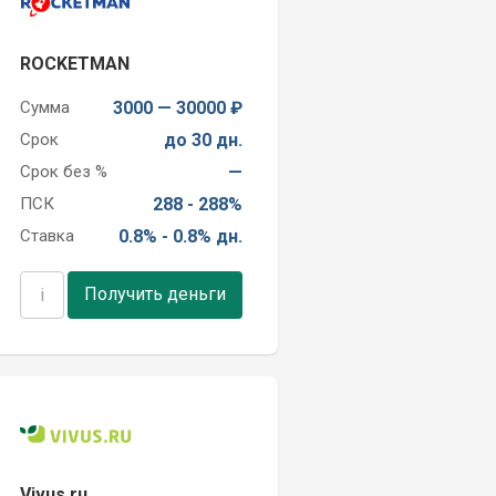
ROCKETMAN
Сумма
3000 — 30000 ₽
Срок
до 30 дн.
Срок без %
—
ПСК
288 - 288%
Ставка
0.8% - 0.8% дн.
Получить деньги
i
Vivus.ru