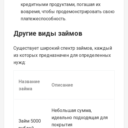
кредитными продуктами, погашая их
вовремя, чтобы продемонстрировать свою
платежеспособность.
Другие виды займов
Существует широкий спектр займов, каждый
из которых предназначен для определенных
нужд:
Название
Описание
займа
Небольшая сумма,
идеально подходящая для
Займ 5000
покрытия