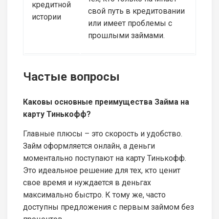
кредитной
свой путь в кредитовании
истории
или имеет проблемы с
прошлыми займами.
Частые вопросы
Каковы основные преимущества Займа на
карту Тинькофф?
Главные плюсы – это скорость и удобство.
Займ оформляется онлайн, а деньги
моментально поступают на карту Тинькофф.
Это идеальное решение для тех, кто ценит
свое время и нуждается в деньгах
максимально быстро. К тому же, часто
доступны предложения с первым займом без