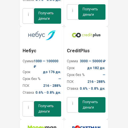
Получить
i
Получить
i
деньги
деньги
Небус
CreditPlus
Сумма
1000 — 100000
Сумма
3000 — 50000 ₽
₽
Срок
до 182 дн.
Срок
до 176 дн.
Срок без %
—
Срок без %
—
ПСК
216 - 288%
ПСК
216 - 288%
Ставка
0.6% - 0.8% дн.
Ставка
0.6% - 0.8% дн.
Получить
i
Получить
i
деньги
деньги