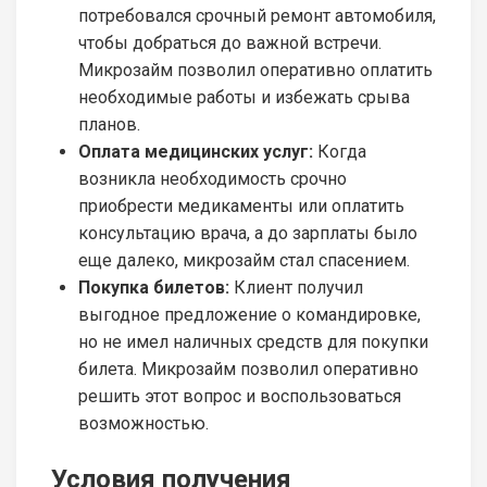
потребовался срочный ремонт автомобиля,
чтобы добраться до важной встречи.
Микрозайм позволил оперативно оплатить
необходимые работы и избежать срыва
планов.
Оплата медицинских услуг:
Когда
возникла необходимость срочно
приобрести медикаменты или оплатить
консультацию врача, а до зарплаты было
еще далеко, микрозайм стал спасением.
Покупка билетов:
Клиент получил
выгодное предложение о командировке,
но не имел наличных средств для покупки
билета. Микрозайм позволил оперативно
решить этот вопрос и воспользоваться
возможностью.
Условия получения