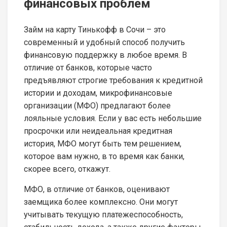
финансовых проблем
Займ на карту Тинькофф в Сочи – это
современный и удобный способ получить
финансовую поддержку в любое время. В
отличие от банков, которые часто
предъявляют строгие требования к кредитной
истории и доходам, микрофинансовые
организации (МФО) предлагают более
лояльные условия. Если у вас есть небольшие
просрочки или неидеальная кредитная
история, МФО могут быть тем решением,
которое вам нужно, в то время как банки,
скорее всего, откажут.
МФО, в отличие от банков, оценивают
заемщика более комплексно. Они могут
учитывать текущую платежеспособность,