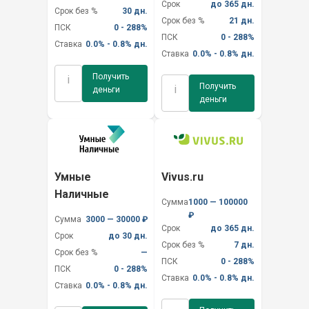
Срок
до 365 дн.
Срок без %
30 дн.
Срок без %
21 дн.
ПСК
0 - 288%
ПСК
0 - 288%
Ставка
0.0% - 0.8% дн.
Ставка
0.0% - 0.8% дн.
Получить
i
Получить
i
деньги
деньги
Умные
Vivus.ru
Наличные
Сумма
1000 — 100000
₽
Сумма
3000 — 30000 ₽
Срок
до 365 дн.
Срок
до 30 дн.
Срок без %
7 дн.
Срок без %
—
ПСК
0 - 288%
ПСК
0 - 288%
Ставка
0.0% - 0.8% дн.
Ставка
0.0% - 0.8% дн.