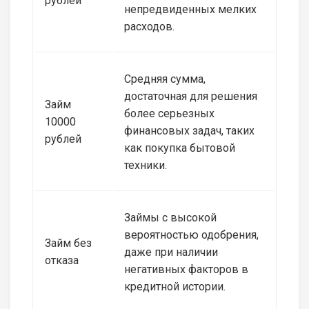
рублей
непредвиденных мелких
расходов.
Средняя сумма,
достаточная для решения
Займ
более серьезных
10000
финансовых задач, таких
рублей
как покупка бытовой
техники.
Займы с высокой
вероятностью одобрения,
Займ без
даже при наличии
отказа
негативных факторов в
кредитной истории.