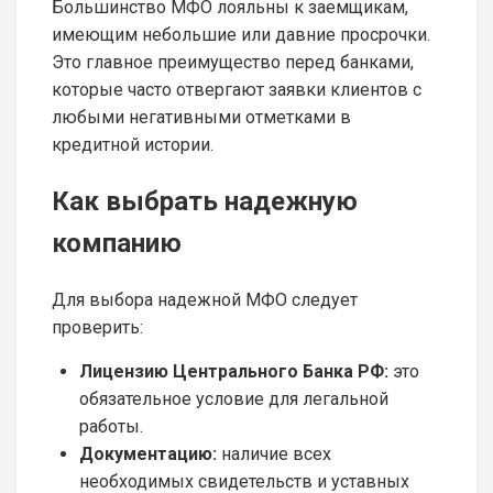
Большинство МФО лояльны к заемщикам,
имеющим небольшие или давние просрочки.
Это главное преимущество перед банками,
которые часто отвергают заявки клиентов с
любыми негативными отметками в
кредитной истории.
Как выбрать надежную
компанию
Для выбора надежной МФО следует
проверить:
Лицензию Центрального Банка РФ:
это
обязательное условие для легальной
работы.
Документацию:
наличие всех
необходимых свидетельств и уставных