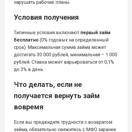
нарушать рабочие планы.
Условия получения
Типичные условия включают
первый займ
бесплатно
(0% годовых на определенный
срок). Максимальная сумма займа может
достигать 30 000 рублей, минимальная – 1 000
рублей. Ставка может варьироваться от 0,1%
до 3% в день.
Что делать, если не
получается вернуть займ
вовремя
Если вы предвидите трудности с возвратом
займа, обязательно свяжитесь с МФО заранее.