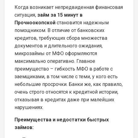
Когда возникает непредвиденная финансовая
ситуация,
займ за 15 минут в
Прочноокопской
становится надежным
помощником. В отличие от банковских
кредитов, требующих сбора множества
документов и длительного ожидания,
микрозаймы от МФО оформляются
максимально оперативно. Главное
преимущество – гибкость МФО в работе с
заемщиками, в том числе с теми, у кого есть
небольшие просрочки. Банки же, как правило,
очень строго относятся к кредитной истории,
отказывая в кредитах даже при малейших
нарушениях.
Преимущества и недостатки быстрых
займов: