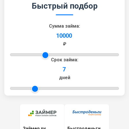
Быстрый подбор
Сумма займа:
10000
₽
Срок займа:
7
дней
Займер.ру
Быстроденьги