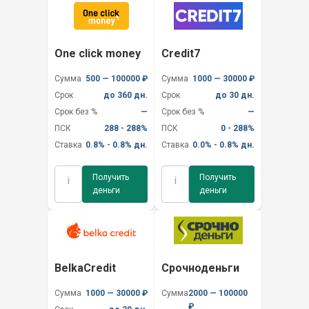
One click money
Credit7
Сумма
500 — 100000 ₽
Сумма
1000 — 30000 ₽
Срок
до 360 дн.
Срок
до 30 дн.
Срок без %
—
Срок без %
—
ПСК
288 - 288%
ПСК
0 - 288%
Ставка
0.8% - 0.8% дн.
Ставка
0.0% - 0.8% дн.
Получить
Получить
i
i
деньги
деньги
BelkaCredit
Срочноденьги
Сумма
1000 — 30000 ₽
Сумма
2000 — 100000
₽