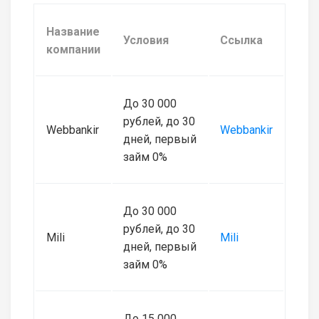
Название
Условия
Ссылка
компании
До 30 000
рублей, до 30
Webbankir
Webbankir
дней, первый
займ 0%
До 30 000
рублей, до 30
Mili
Mili
дней, первый
займ 0%
До 15 000