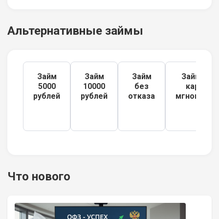
Альтернативные займы
Займ
Займ
Займ
Займ на
5000
10000
без
карту
рублей
рублей
отказа
мгновенно
Что нового