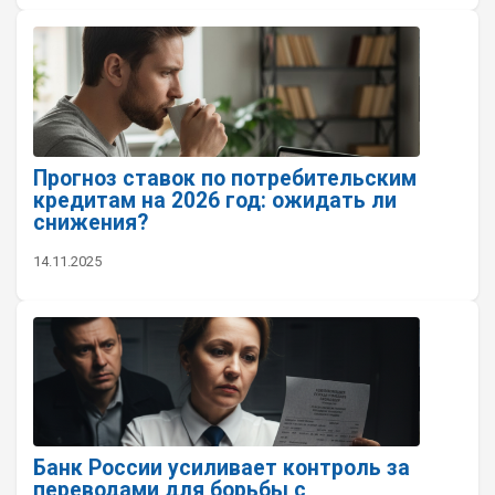
Прогноз ставок по потребительским
кредитам на 2026 год: ожидать ли
снижения?
14.11.2025
Банк России усиливает контроль за
переводами для борьбы с