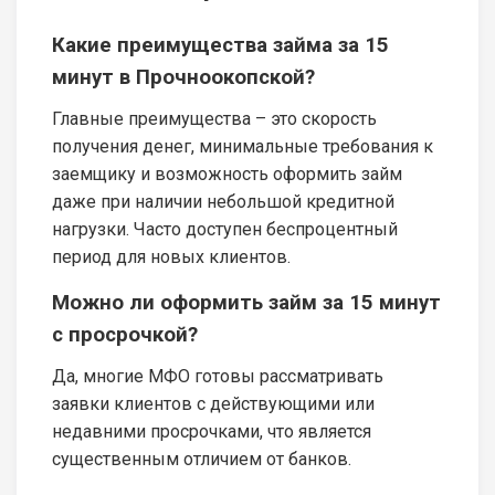
Какие преимущества займа за 15
минут в Прочноокопской?
Главные преимущества – это скорость
получения денег, минимальные требования к
заемщику и возможность оформить займ
даже при наличии небольшой кредитной
нагрузки. Часто доступен беспроцентный
период для новых клиентов.
Можно ли оформить займ за 15 минут
с просрочкой?
Да, многие МФО готовы рассматривать
заявки клиентов с действующими или
недавними просрочками, что является
существенным отличием от банков.