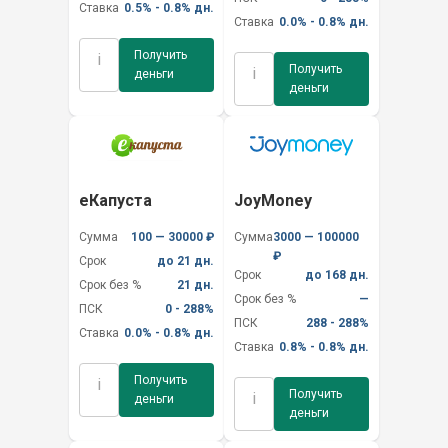
Ставка
0.5% - 0.8% дн.
Ставка
0.0% - 0.8% дн.
Получить
i
Получить
i
деньги
деньги
еКапуста
JoyMoney
Сумма
100 — 30000 ₽
Сумма
3000 — 100000
₽
Срок
до 21 дн.
Срок
до 168 дн.
Срок без %
21 дн.
Срок без %
—
ПСК
0 - 288%
ПСК
288 - 288%
Ставка
0.0% - 0.8% дн.
Ставка
0.8% - 0.8% дн.
Получить
i
Получить
i
деньги
деньги