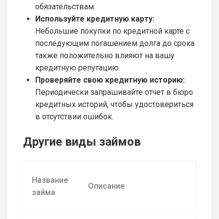
обязательствам.
Используйте кредитную карту:
Небольшие покупки по кредитной карте с
последующим погашением долга до срока
также положительно влияют на вашу
кредитную репутацию.
Проверяйте свою кредитную историю:
Периодически запрашивайте отчет в бюро
кредитных историй, чтобы удостовериться
в отсутствии ошибок.
Другие виды займов
Название
Описание
займа