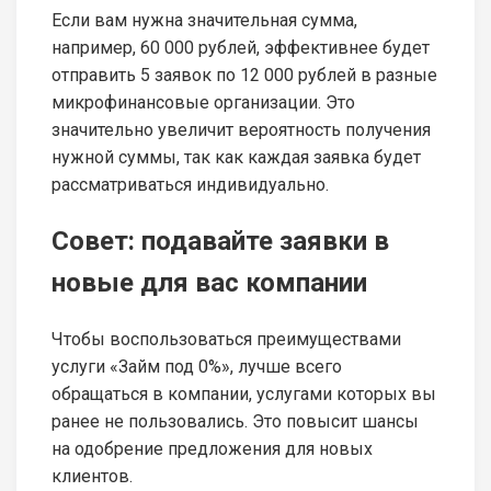
Если вам нужна значительная сумма,
например, 60 000 рублей, эффективнее будет
отправить 5 заявок по 12 000 рублей в разные
микрофинансовые организации. Это
значительно увеличит вероятность получения
нужной суммы, так как каждая заявка будет
рассматриваться индивидуально.
Совет: подавайте заявки в
новые для вас компании
Чтобы воспользоваться преимуществами
услуги «Займ под 0%», лучше всего
обращаться в компании, услугами которых вы
ранее не пользовались. Это повысит шансы
на одобрение предложения для новых
клиентов.