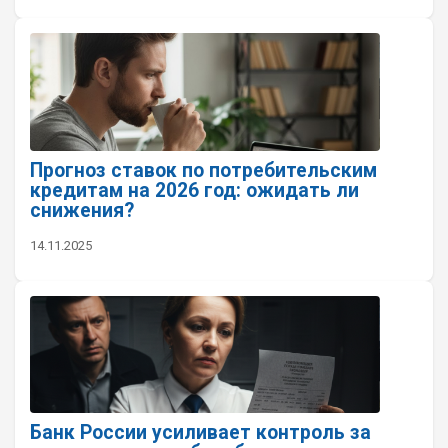
Прогноз ставок по потребительским
кредитам на 2026 год: ожидать ли
снижения?
14.11.2025
Банк России усиливает контроль за