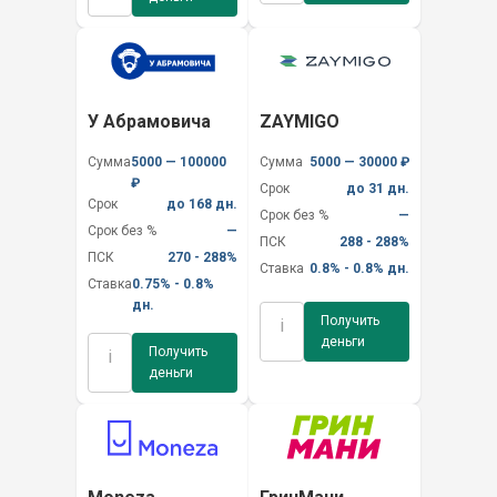
У Абрамовича
ZAYMIGO
Сумма
5000 — 100000
Сумма
5000 — 30000 ₽
₽
Срок
до 31 дн.
Срок
до 168 дн.
Срок без %
—
Срок без %
—
ПСК
288 - 288%
ПСК
270 - 288%
Ставка
0.8% - 0.8% дн.
Ставка
0.75% - 0.8%
дн.
Получить
i
деньги
Получить
i
деньги