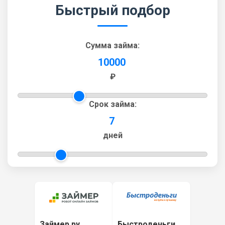
Быстрый подбор
Сумма займа:
10000
₽
Срок займа:
7
дней
Займер.ру
Быстроденьги