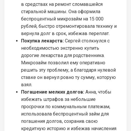
в средствах на ремонт сломавшейся
стиральной машины. Она оформила
беспроцентный микрозайм на 15 000
рублей, быстро отремонтировала технику и
вернула долг в срок, избежав переплат.
Покупка лекарств:
Сергей столкнулся с
необходимостью экстренно купить
дорогие лекарства для родственника.
Микрозайм позволил ему оперативно
решить эту проблему, а благодаря нулевой
ставке он вернул ровно ту сумму, которую
взял.
Погашение мелких долгов:
Анна, чтобы
избежать штрафов за небольшие
просрочки по коммунальным платежам,
использовала беспроцентный займ для
погашения долгов, сохранив свою
кредитную историю и избежав начисления