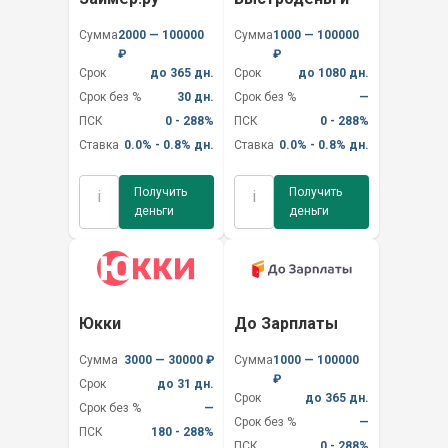
Сумма
2000 — 100000
Сумма
1000 — 100000
₽
₽
Срок
до 365 дн.
Срок
до 1080 дн.
Срок без %
30 дн.
Срок без %
—
ПСК
0 - 288%
ПСК
0 - 288%
Ставка
0.0% - 0.8% дн.
Ставка
0.0% - 0.8% дн.
Получить
Получить
i
i
деньги
деньги
Юкки
До Зарплаты
Сумма
3000 — 30000 ₽
Сумма
1000 — 100000
₽
Срок
до 31 дн.
Срок
до 365 дн.
Срок без %
—
Срок без %
—
ПСК
180 - 288%
ПСК
0 - 288%