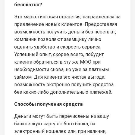
бесплатно?
Это маркетинговая стратегия, направленная на
привлечение новых клиентов. Предоставляя
возможность получить деньги без переплат,
компании позволяют заемщику лично
оценить удобство и скорость сервиса.
Успешный опыт, скорее всего, побудит
клиента обратиться в эту же МФО при
необходимости снова, но уже за платным
займом. Для клиента это чистая выгода:
возможность экстренно получить средства
без каких-либо дополнительных платежей.
Способы получения средств
Деньги могут быть перечислены на вашу
банковскую карту любого банка, на
электронный кошелек или, при наличии,