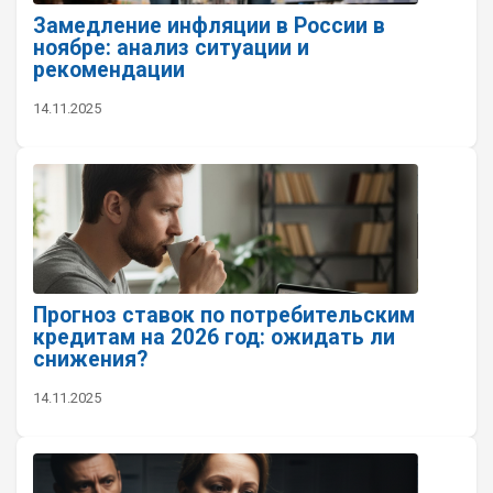
Замедление инфляции в России в
ноябре: анализ ситуации и
рекомендации
14.11.2025
Прогноз ставок по потребительским
кредитам на 2026 год: ожидать ли
снижения?
14.11.2025