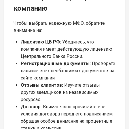
компанию
Чтобы выбрать надежную МФО, обратите
внимание на:
Лицензию ЦБ РФ:
Убедитесь, что
компания имеет действующую лицензию
Центрального Банка России.
Регистрационные документы:
Проверьте
наличие всех необходимых документов на
сайте компании.
Отзывы клиентов:
Изучите отзывы
других заемщиков на независимых
ресурсах.
Договор:
Внимательно прочитайте все
условия договора перед его подписанием,
обращая особое внимание на процентные
ставки и комиссии.