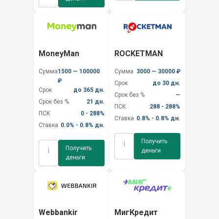
MoneyMan
ROCKETMAN
Сумма
1500 — 100000
Сумма
3000 — 30000 ₽
₽
Срок
до 30 дн.
Срок
до 365 дн.
Срок без %
—
Срок без %
21 дн.
ПСК
288 - 288%
ПСК
0 - 288%
Ставка
0.8% - 0.8% дн.
Ставка
0.0% - 0.8% дн.
Получить
i
Получить
i
деньги
деньги
Webbankir
МигКредит