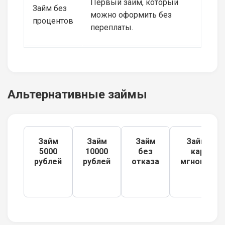
Первый займ, который
Займ без
можно оформить без
процентов
переплаты.
Альтернативные займы
Займ
Займ
Займ
Займ на
5000
10000
без
карту
рублей
рублей
отказа
мгновенно