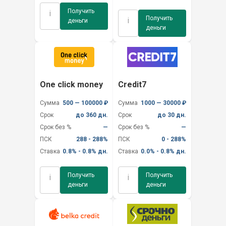
Получить
i
Получить
i
деньги
деньги
One click money
Credit7
Сумма
500 — 100000 ₽
Сумма
1000 — 30000 ₽
Срок
до 360 дн.
Срок
до 30 дн.
Срок без %
—
Срок без %
—
ПСК
288 - 288%
ПСК
0 - 288%
Ставка
0.8% - 0.8% дн.
Ставка
0.0% - 0.8% дн.
Получить
Получить
i
i
деньги
деньги