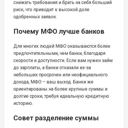
снижать требования и брать на себя больший
риск, что приводит к высокой доле
одобренных заявок.
Почему МФО лучше банков
Для многих людей МФО оказываются более
предпочтительными, чем банки, благодаря
скорости и доступности. Если вам нужен займ
до зарплаты, а банки отказали из-за
небольших просрочек или неофициального
дохода, МФО – ваш выход. Банки же
ориентированы на более крупные суммы и
долгие сроки, требуя идеальную кредитную
историю.
Совет разделение суммы