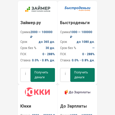
Займер.ру
Быстроденьги
Сумма
2000 — 100000
Сумма
1000 — 100000
₽
₽
Срок
до 365 дн.
Срок
до 1080 дн.
Срок без %
30 дн.
Срок без %
—
ПСК
0 - 288%
ПСК
0 - 288%
Ставка
0.0% - 0.8% дн.
Ставка
0.0% - 0.8% дн.
Получить
Получить
i
i
деньги
деньги
Юкки
До Зарплаты