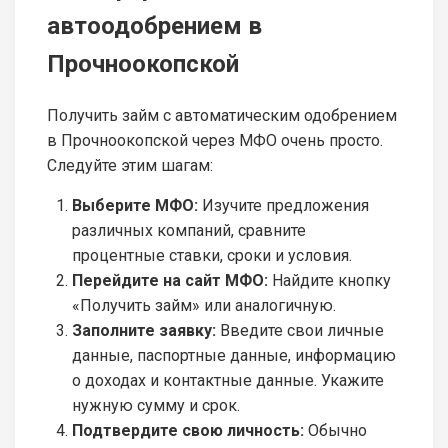
автоодобрением в
Прочноокопской
Получить займ с автоматическим одобрением
в Прочноокопской через МФО очень просто.
Следуйте этим шагам:
Выберите МФО:
Изучите предложения
различных компаний, сравните
процентные ставки, сроки и условия.
Перейдите на сайт МФО:
Найдите кнопку
«Получить займ» или аналогичную.
Заполните заявку:
Введите свои личные
данные, паспортные данные, информацию
о доходах и контактные данные. Укажите
нужную сумму и срок.
Подтвердите свою личность:
Обычно