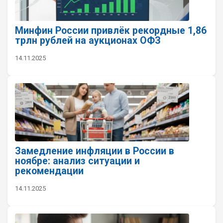
Минфин России привлёк рекордные 1,86
трлн рублей на аукционах ОФЗ
14.11.2025
Замедление инфляции в России в
ноябре: анализ ситуации и
рекомендации
14.11.2025