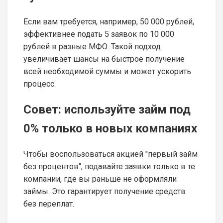
Если вам требуется, например, 50 000 рублей,
эффективнее подать 5 заявок по 10 000
рублей в разные МФО. Такой подход
увеличивает шансы на быстрое получение
всей необходимой суммы и может ускорить
процесс.
Совет: используйте займ под
0% только в новых компаниях
Чтобы воспользоваться акцией "первый займ
без процентов", подавайте заявки только в те
компании, где вы раньше не оформляли
займы. Это гарантирует получение средств
без переплат.