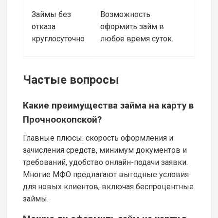
Займы без
Возможность
отказа
оформить займ в
круглосуточно
любое время суток.
Частые вопросы
Какие преимущества займа на карту в
Прочноокопской?
Главные плюсы: скорость оформления и
зачисления средств, минимум документов и
требований, удобство онлайн-подачи заявки.
Многие МФО предлагают выгодные условия
для новых клиентов, включая беспроцентные
займы.