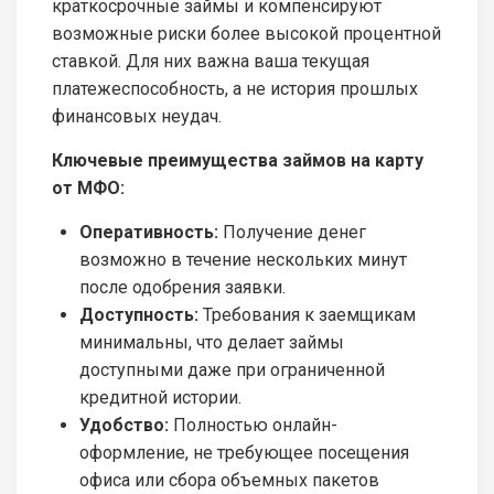
краткосрочные займы и компенсируют
возможные риски более высокой процентной
ставкой. Для них важна ваша текущая
платежеспособность, а не история прошлых
финансовых неудач.
Ключевые преимущества займов на карту
от МФО:
Оперативность:
Получение денег
возможно в течение нескольких минут
после одобрения заявки.
Доступность:
Требования к заемщикам
минимальны, что делает займы
доступными даже при ограниченной
кредитной истории.
Удобство:
Полностью онлайн-
оформление, не требующее посещения
офиса или сбора объемных пакетов