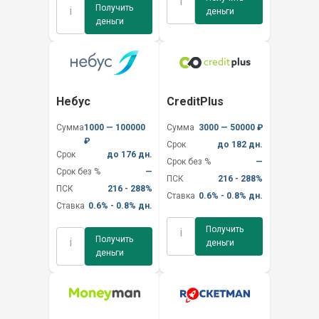
i
Получить
i
деньги
деньги
Небус
CreditPlus
Сумма
1000 — 100000
Сумма
3000 — 50000 ₽
₽
Срок
до 182 дн.
Срок
до 176 дн.
Срок без %
—
Срок без %
—
ПСК
216 - 288%
ПСК
216 - 288%
Ставка
0.6% - 0.8% дн.
Ставка
0.6% - 0.8% дн.
Получить
i
Получить
i
деньги
деньги