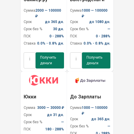
Сумма
2000 — 100000
Сумма
1000 — 100000
₽
₽
Срок
до 365 дн.
Срок
до 1080 дн.
Срок без %
30 дн.
Срок без %
—
ПСК
0 - 288%
ПСК
0 - 288%
Ставка
0.0% - 0.8% дн.
Ставка
0.0% - 0.8% дн.
Получить
Получить
i
i
деньги
деньги
Юкки
До Зарплаты
Сумма
3000 — 30000 ₽
Сумма
1000 — 100000
₽
Срок
до 31 дн.
Срок
до 365 дн.
Срок без %
—
Срок без %
—
ПСК
180 - 288%
ПСК
0 - 288%