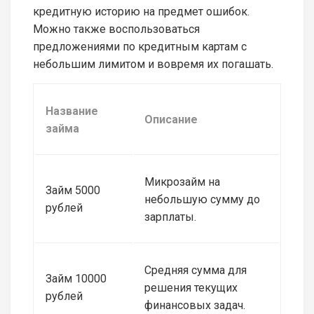
кредитную историю на предмет ошибок.
Можно также воспользоваться
предложениями по кредитным картам с
небольшим лимитом и вовремя их погашать.
Название
Описание
займа
Микрозайм на
Займ 5000
небольшую сумму до
рублей
зарплаты.
Средняя сумма для
Займ 10000
решения текущих
рублей
финансовых задач.