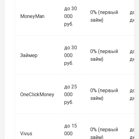
до 30
0% (первый
до 
MoneyMan
000
займ)
дне
руб.
до 30
0% (первый
до 
Займер
000
займ)
дне
руб.
до 25
0% (первый
до 
OneClickMoney
000
займ)
дне
руб.
до 15
0% (первый
до 
Vivus
000
займ)
дне