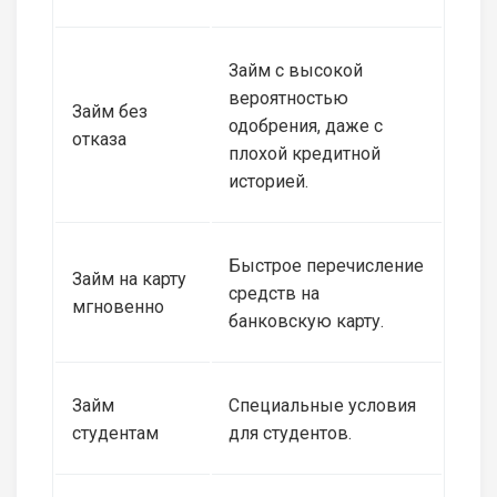
Займ с высокой
вероятностью
Займ без
одобрения, даже с
отказа
плохой кредитной
историей.
Быстрое перечисление
Займ на карту
средств на
мгновенно
банковскую карту.
Займ
Специальные условия
студентам
для студентов.