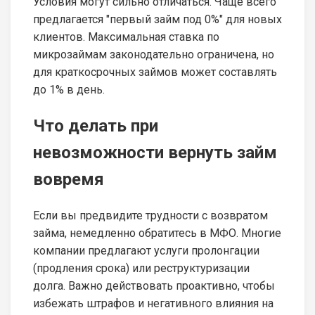
Условия могут сильно отличаться. Чаще всего
предлагается "первый займ под 0%" для новых
клиентов. Максимальная ставка по
микрозаймам законодательно ограничена, но
для краткосрочных займов может составлять
до 1% в день.
Что делать при
невозможности вернуть займ
вовремя
Если вы предвидите трудности с возвратом
займа, немедленно обратитесь в МФО. Многие
компании предлагают услуги пролонгации
(продления срока) или реструктуризации
долга. Важно действовать проактивно, чтобы
избежать штрафов и негативного влияния на