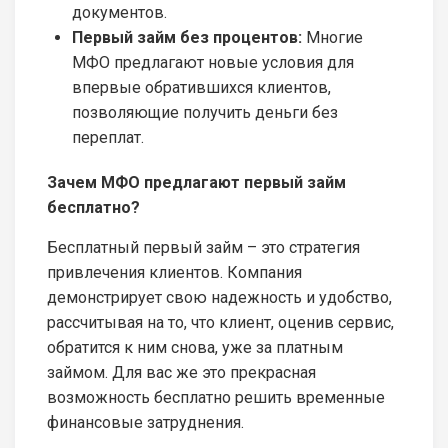
документов.
Первый займ без процентов:
Многие
МФО предлагают новые условия для
впервые обратившихся клиентов,
позволяющие получить деньги без
переплат.
Зачем МФО предлагают первый займ
бесплатно?
Бесплатный первый займ – это стратегия
привлечения клиентов. Компания
демонстрирует свою надежность и удобство,
рассчитывая на то, что клиент, оценив сервис,
обратится к ним снова, уже за платным
займом. Для вас же это прекрасная
возможность бесплатно решить временные
финансовые затруднения.