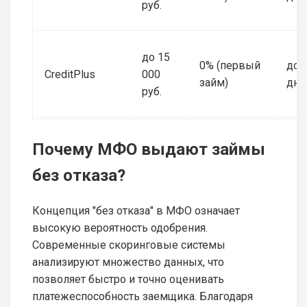
руб.
до 15
0% (первый
до 
CreditPlus
000
займ)
дне
руб.
Почему МФО выдают займы
без отказа?
Концепция "без отказа" в МФО означает
высокую вероятность одобрения.
Современные скоринговые системы
анализируют множество данных, что
позволяет быстро и точно оценивать
платежеспособность заемщика. Благодаря