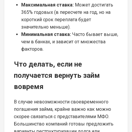
Максимальная ставка:
Может достигать
365% годовых (в пересчете на год, но на
короткий срок переплата будет
значительно меньше).
Минимальная ставка:
Часто бывает выше,
чем в банках, и зависит от множества
факторов.
Что делать, если не
получается вернуть займ
вовремя
В случае невозможности своевременного
погашения займа, крайне важно как можно
скорее связаться с представителями МФО.
Большинство компаний готовы предложить
варианты реструктуризации долга или