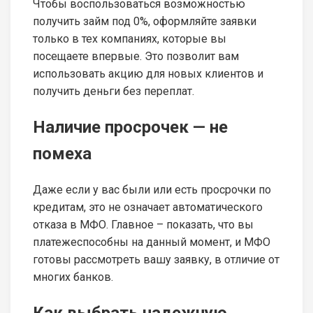
Чтобы воспользоваться возможностью
получить займ под 0%, оформляйте заявки
только в тех компаниях, которые вы
посещаете впервые. Это позволит вам
использовать акцию для новых клиентов и
получить деньги без переплат.
Наличие просрочек — не
помеха
Даже если у вас были или есть просрочки по
кредитам, это не означает автоматического
отказа в МФО. Главное – показать, что вы
платежеспособны на данный момент, и МФО
готовы рассмотреть вашу заявку, в отличие от
многих банков.
Как выбрать надежную