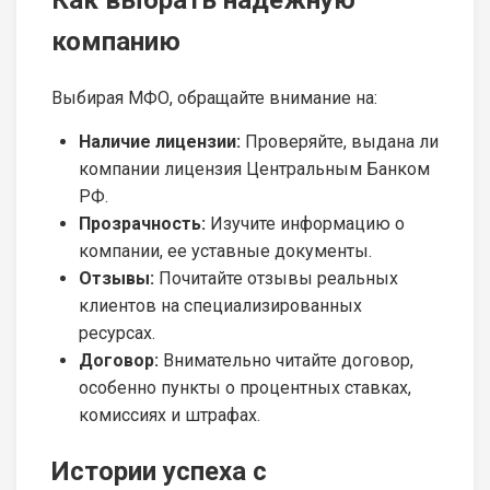
компанию
Выбирая МФО, обращайте внимание на:
Наличие лицензии:
Проверяйте, выдана ли
компании лицензия Центральным Банком
РФ.
Прозрачность:
Изучите информацию о
компании, ее уставные документы.
Отзывы:
Почитайте отзывы реальных
клиентов на специализированных
ресурсах.
Договор:
Внимательно читайте договор,
особенно пункты о процентных ставках,
комиссиях и штрафах.
Истории успеха с