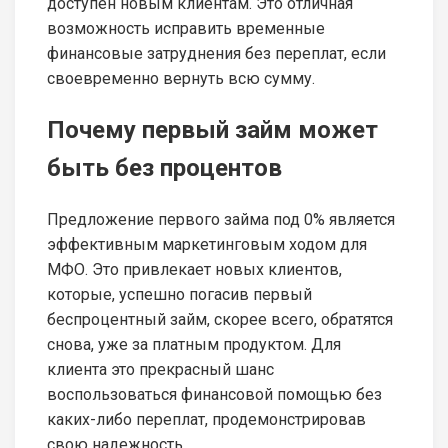
доступен новым клиентам. Это отличная
возможность исправить временные
финансовые затруднения без переплат, если
своевременно вернуть всю сумму.
Почему первый займ может
быть без процентов
Предложение первого займа под 0% является
эффективным маркетинговым ходом для
МФО. Это привлекает новых клиентов,
которые, успешно погасив первый
беспроцентный займ, скорее всего, обратятся
снова, уже за платным продуктом. Для
клиента это прекрасный шанс
воспользоваться финансовой помощью без
каких-либо переплат, продемонстрировав
свою надежность.