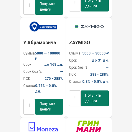
Получить
i
Получить
i
деньги
деньги
У Абрамовича
ZAYMIGO
Сумма
5000 — 100000
Сумма
5000 — 30000 ₽
₽
Срок
до 31 дн.
Срок
до 168 дн.
Срок без %
—
Срок без %
—
ПСК
288 - 288%
ПСК
270 - 288%
Ставка
0.8% - 0.8% дн.
Ставка
0.75% - 0.8%
дн.
Получить
i
деньги
Получить
i
деньги