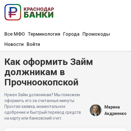
Все МФО
Терминология
Города
Промокоды
Новости
Войти
Как оформить Займ
должникам в
Прочноокопской
Нужен Займ должникам? Мы поможем
оформить его за считанные минуты.
Простая заявка, моментальное
Марина
одобрение и быстрый перевод средств
Андриенко
на карту или банковский счет.