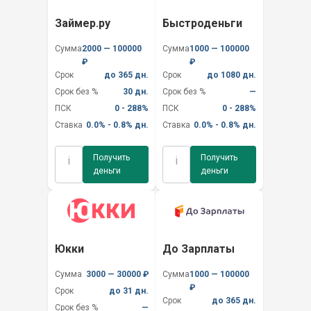
Займер.ру
Быстроденьги
Сумма
2000 — 100000
Сумма
1000 — 100000
₽
₽
Срок
до 365 дн.
Срок
до 1080 дн.
Срок без %
30 дн.
Срок без %
—
ПСК
0 - 288%
ПСК
0 - 288%
Ставка
0.0% - 0.8% дн.
Ставка
0.0% - 0.8% дн.
Получить
Получить
i
i
деньги
деньги
Юкки
До Зарплаты
Сумма
3000 — 30000 ₽
Сумма
1000 — 100000
₽
Срок
до 31 дн.
Срок
до 365 дн.
Срок без %
—