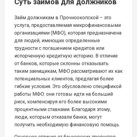
Суть займов для должников
Займ должникам в Прочноокопской – это
услуга, предоставляемая микрофинансовыми
организациями (МФО), которая предназначена
для людей, имеющих определенные
трудности с погашением кредитов или
испорченную кредитную историю. В отличие
от банков, которые склонны отказывать
таким заемщикам, МФО рассматривают их как
потенциальных клиентов, предлагая более
гибкие условия. Это обусловлено спецификой
работы МФО: они готовы идти на больший
риск, компенсируя его более высокими
процентными ставками. Благодаря этому,
люди, которым отказали банки, могут
получить необходимую финансовую помощь.
Основное отличие от банковских продуктов