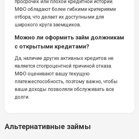
просрочек или плохой кредитной истории.
МФО обладают более гибкими критериями
отбора, что делает их доступными для
широкого круга заемщиков.
Можно ли оформить займ должникам
с открытыми кредитами?
Да, наличие других активных кредитов не
является стопроцентной причиной отказа.
МФО оценивают вашу текущую
платежеспособность, поэтому важно, чтобы
ваши доходы позволяли обслуживать все
долги.
Альтернативные займы