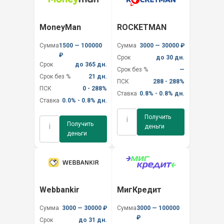
MoneyMan
ROCKETMAN
Сумма
1500 — 100000
Сумма
3000 — 30000 ₽
₽
Срок
до 30 дн.
Срок
до 365 дн.
Срок без %
—
Срок без %
21 дн.
ПСК
288 - 288%
ПСК
0 - 288%
Ставка
0.8% - 0.8% дн.
Ставка
0.0% - 0.8% дн.
Получить
i
Получить
i
деньги
деньги
Webbankir
МигКредит
Сумма
3000 — 30000 ₽
Сумма
3000 — 100000
₽
Срок
до 31 дн.