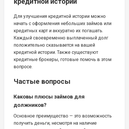
кредитной истории
Для улучшения кредитной истории можно
начать с оформления небольших займов или
кредитных карт и аккуратно их погашать.
Каждый своевременно выплаченный долг
положительно сказывается на вашей
кредитной истории. Также существуют
кредитные брокеры, готовые помочь в этом
вопросе.
Частые вопросы
Каковы плюсы займов для
должников?
Основное преимущество — это возможность
получить деньги, несмотря на наличие