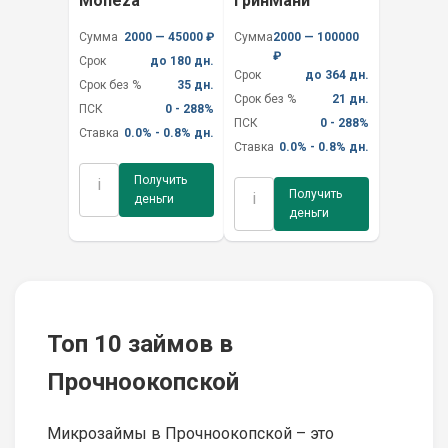
Moneza
ГринМани
Сумма
2000 — 45000 ₽
Сумма
2000 — 100000
₽
Срок
до 180 дн.
Срок
до 364 дн.
Срок без %
35 дн.
Срок без %
21 дн.
ПСК
0 - 288%
ПСК
0 - 288%
Ставка
0.0% - 0.8% дн.
Ставка
0.0% - 0.8% дн.
Получить
i
Получить
i
деньги
деньги
Топ 10 займов в
Прочноокопской
Микрозаймы в Прочноокопской – это