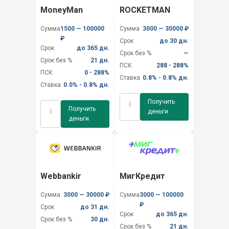
MoneyMan
ROCKETMAN
Сумма
1500 — 100000
Сумма
3000 — 30000 ₽
₽
Срок
до 30 дн.
Срок
до 365 дн.
Срок без %
—
Срок без %
21 дн.
ПСК
288 - 288%
ПСК
0 - 288%
Ставка
0.8% - 0.8% дн.
Ставка
0.0% - 0.8% дн.
Получить
i
Получить
i
деньги
деньги
Webbankir
МигКредит
Сумма
3000 — 30000 ₽
Сумма
3000 — 100000
₽
Срок
до 31 дн.
Срок
до 365 дн.
Срок без %
30 дн.
Срок без %
21 дн.