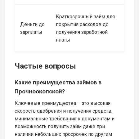
Краткосрочный займ для
Деньги до
покрытия расходов до
зарплаты
получения заработной
платы
Частые вопросы
Какие преимущества займов в
Прочноокопской?
Ключевые преимущества – это высокая
скорость одобрения и получения средств,
минимальные требования к документам и
возможность получить займ даже при
наличии небольших просрочек по другим