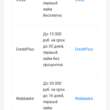
первый
займ
бесплатно
До 15 000
руб. на срок
до 30 дней,
CreditPlus
CreditPlus
первый
займ без
процентов
До 30 000
руб. на срок
до 16 дней,
Webbankir
Webbankir
первый
займ