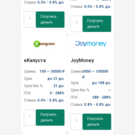
Ставка
0.5% - 0.8% дн.
Ставка
0.0% - 0.8% дн.
Получить
i
Получить
i
деньги
деньги
еКапуста
JoyMoney
Сумма
100 — 30000 ₽
Сумма
3000 — 100000
₽
Срок
до 21 дн.
Срок
до 168 дн.
Срок без %
21 дн.
Срок без %
—
ПСК
0 - 288%
ПСК
288 - 288%
Ставка
0.0% - 0.8% дн.
Ставка
0.8% - 0.8% дн.
Получить
i
Получить
i
деньги
деньги