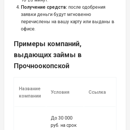
Получение средств:
после одобрения
заявки деньги будут мгновенно
перечислены на вашу карту или выданы в
офисе.
Примеры компаний,
выдающих займы в
Прочноокопской
Название
Условия
Ссылка
компании
До 30 000
руб. на срок