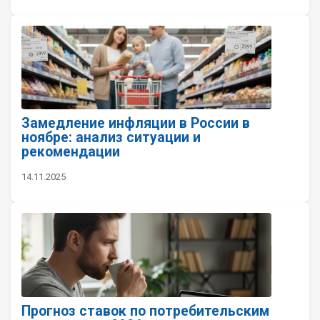
Замедление инфляции в России в
ноябре: анализ ситуации и
рекомендации
14.11.2025
Прогноз ставок по потребительским