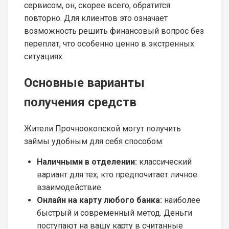
сервисом, он, скорее всего, обратится
повторно. Для клиентов это означает
возможность решить финансовый вопрос без
переплат, что особенно ценно в экстренных
ситуациях.
Основные варианты
получения средств
Жители Прочноокопской могут получить
займы удобным для себя способом:
Наличными в отделении:
классический
вариант для тех, кто предпочитает личное
взаимодействие.
Онлайн на карту любого банка:
наиболее
быстрый и современный метод. Деньги
поступают на вашу карту в считанные