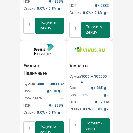
ПСК
0 - 288%
ПСК
0 - 288%
Ставка
0.0% - 0.8% дн.
Ставка
0.0% - 0.8% дн.
Получить
i
Получить
i
деньги
деньги
Умные
Vivus.ru
Наличные
Сумма
1000 — 100000
₽
Сумма
3000 — 30000 ₽
Срок
до 365 дн.
Срок
до 30 дн.
Срок без %
7 дн.
Срок без %
—
ПСК
0 - 288%
ПСК
0 - 288%
Ставка
0.0% - 0.8% дн.
Ставка
0.0% - 0.8% дн.
Получить
i
Получить
i
деньги
деньги