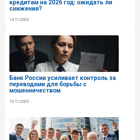
кредитам на 2026 год: ожидать ли
снижения?
14.11.2025
Банк России усиливает контроль за
переводами для борьбы с
мошенничеством
13.11.2025