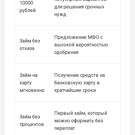
10000
для решения срочных
рублей
нужд
Предложение МФО с
Займ без
высокой вероятностью
отказа
одобрения
Займ на
Получение средств на
карту
банковскую карту в
мгновенно
кратчайшие сроки
Первый займ, который
Займ без
можно оформить без
процентов
переплат