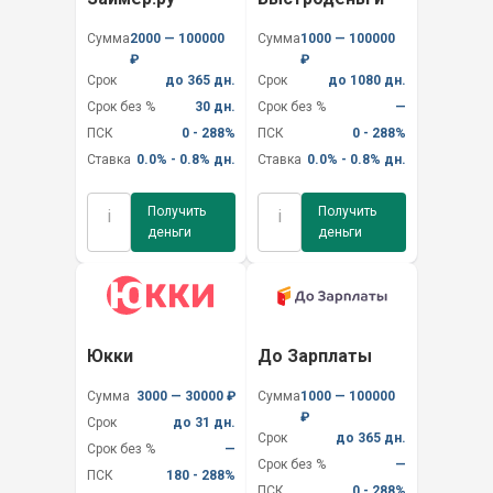
Сумма
2000 — 100000
Сумма
1000 — 100000
₽
₽
Срок
до 365 дн.
Срок
до 1080 дн.
Срок без %
30 дн.
Срок без %
—
ПСК
0 - 288%
ПСК
0 - 288%
Ставка
0.0% - 0.8% дн.
Ставка
0.0% - 0.8% дн.
Получить
Получить
i
i
деньги
деньги
Юкки
До Зарплаты
Сумма
3000 — 30000 ₽
Сумма
1000 — 100000
₽
Срок
до 31 дн.
Срок
до 365 дн.
Срок без %
—
Срок без %
—
ПСК
180 - 288%
ПСК
0 - 288%