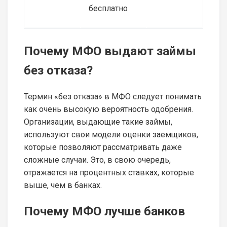
бесплатно
Почему МФО выдают займы
без отказа?
Термин «без отказа» в МФО следует понимать
как очень высокую вероятность одобрения.
Организации, выдающие такие займы,
используют свои модели оценки заемщиков,
которые позволяют рассматривать даже
сложные случаи. Это, в свою очередь,
отражается на процентных ставках, которые
выше, чем в банках.
Почему МФО лучше банков