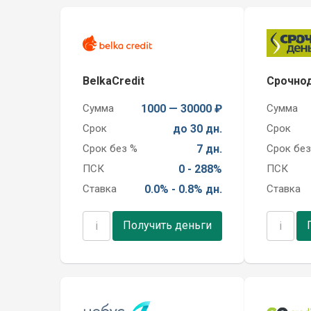
BelkaCredit
Срочно
Сумма
1000 — 30000 ₽
Сумма
Срок
до 30 дн.
Срок
Срок без %
7 дн.
Срок без
ПСК
0 - 288%
ПСК
Ставка
0.0% - 0.8% дн.
Ставка
Получить деньги
i
i