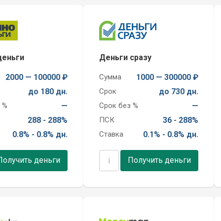
деньги
Деньги сразу
2000 — 100000 ₽
Сумма
1000 — 300000 ₽
до 180 дн.
Срок
до 730 дн.
 %
—
Срок без %
—
288 - 288%
ПСК
36 - 288%
0.8% - 0.8% дн.
Ставка
0.1% - 0.8% дн.
Получить деньги
Получить деньги
i