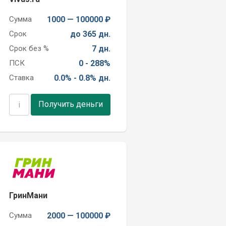
Сумма
1000 — 100000 ₽
Срок
до 365 дн.
Срок без %
7 дн.
ПСК
0 - 288%
Ставка
0.0% - 0.8% дн.
Получить деньги
i
ГринМани
Сумма
2000 — 100000 ₽