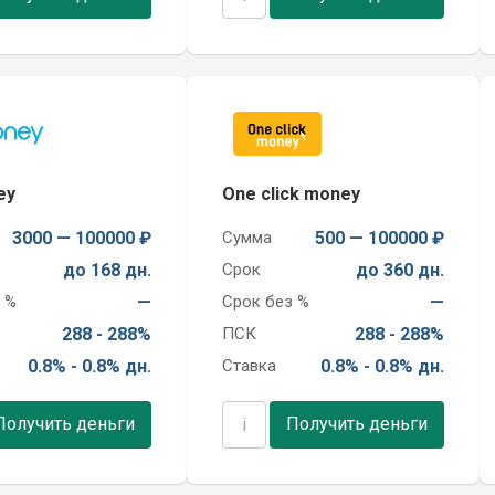
ey
One click money
3000 — 100000 ₽
Сумма
500 — 100000 ₽
до 168 дн.
Срок
до 360 дн.
 %
—
Срок без %
—
288 - 288%
ПСК
288 - 288%
0.8% - 0.8% дн.
Ставка
0.8% - 0.8% дн.
Получить деньги
Получить деньги
i