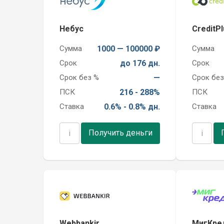
Небус
CreditPl
Сумма
1000 — 100000 ₽
Сумма
Срок
до 176 дн.
Срок
Срок без %
—
Срок без
ПСК
216 - 288%
ПСК
Ставка
0.6% - 0.8% дн.
Ставка
Получить деньги
i
i
Webbankir
МигКре