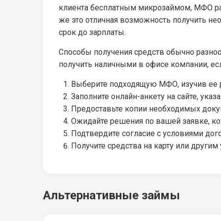
клиента бесплатным микрозаймом, МФО рас
же это отличная возможность получить не
срок до зарплаты.
Способы получения средств обычно разноо
получить наличными в офисе компании, ес
Выберите подходящую МФО, изучив ее 
Заполните онлайн-анкету на сайте, ука
Предоставьте копии необходимых докуме
Ожидайте решения по вашей заявке, ко
Подтвердите согласие с условиями дого
Получите средства на карту или други
Альтернативные займы