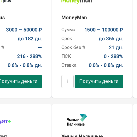
us
MoneyMan
3000 — 50000 ₽
Сумма
1500 — 100000 ₽
до 182 дн.
Срок
до 365 дн.
 %
—
Срок без %
21 дн.
216 - 288%
ПСК
0 - 288%
0.6% - 0.8% дн.
Ставка
0.0% - 0.8% дн.
Получить деньги
Получить деньги
i
дит
Умные Наличные