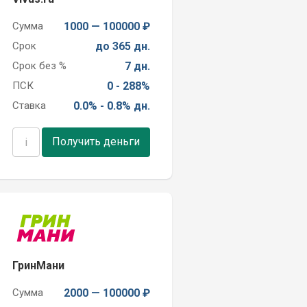
Сумма
1000 — 100000 ₽
Срок
до 365 дн.
Срок без %
7 дн.
ПСК
0 - 288%
Ставка
0.0% - 0.8% дн.
Получить деньги
i
ГринМани
Сумма
2000 — 100000 ₽