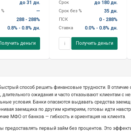
до 31 дн.
Срок
до 180 дн.
 %
—
Срок без %
35 дн.
288 - 288%
ПСК
0 - 288%
0.8% - 0.8% дн.
Ставка
0.0% - 0.8% дн.
Получить деньги
Получить деньги
i
быстрый способ решить финансовые трудности. В отличие 
, длительного ожидания и часто отказывают клиентам с
ьные условия. Банки опасаются выдавать средства заемщи
енивая заемщика по другим критериям, готовы идти навст
ичие МФО от банков — гибкость и ориентация на клиента.
вы предоставлять первый займ без процентов. Это эффек