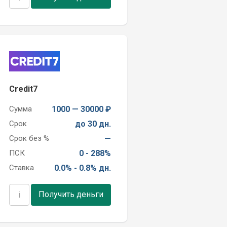
Credit7
Сумма
1000 — 30000 ₽
Срок
до 30 дн.
Срок без %
—
ПСК
0 - 288%
Ставка
0.0% - 0.8% дн.
Получить деньги
i