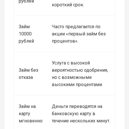
рублей
короткий срок.
Займ
Часто предлагается по
10000
акции «первый займ без
рублей
процентов».
Услуга с высокой
Займ без
вероятностью одобрения,
отказа
но с возможными
высокими процентами.
Займ на
Деньги переводятся на
карту
банковскую карту в
мгновенно
течение нескольких минут.