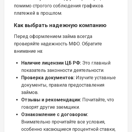
помимо строгого соблюдения графиков
платежей в прошлом.
Как выбрать надежную компанию
Перед оформлением займа всегда
проверяйте надежность МФО. Обратите
внимание на:
Наличие лицензии ЦБ РФ:
Это главный
показатель законности деятельности.
Проверка документов:
Изучите уставные
документы, правила предоставления
займов.
Отзывы и рекомендации:
Почитайте, что
говорят другие заемщики.
Ознакомление с договором:
Внимательно прочитайте все условия,
особенно касающиеся процентной ставки,