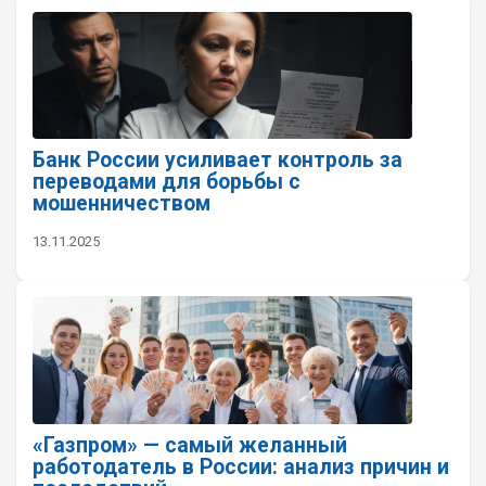
Банк России усиливает контроль за
переводами для борьбы с
мошенничеством
13.11.2025
«Газпром» — самый желанный
работодатель в России: анализ причин и