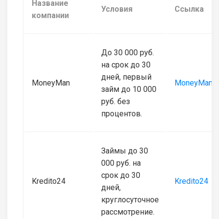
Название
Условия
Ссылка
компании
До 30 000 руб.
на срок до 30
дней, первый
MoneyMan
MoneyMan
займ до 10 000
руб. без
процентов.
Займы до 30
000 руб. на
срок до 30
Kredito24
Kredito24
дней,
круглосуточное
рассмотрение.