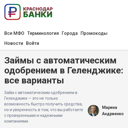
Все МФО
Терминология
Города
Промокоды
Новости
Войти
Займы с автоматическим
одобрением в Геленджике:
все варианты
Займ с автоматическим одобрением в
Геленджике — это не только
возможность быстро получить средства,
Марина
но и уверенность в том, что вы работаете
Андриенко
с проверенными и надежными
компаниями.