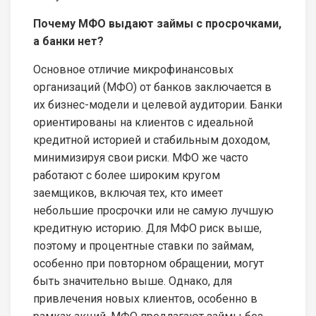
Почему МФО выдают займы с просрочками,
а банки нет?
Основное отличие микрофинансовых
организаций (МФО) от банков заключается в
их бизнес-модели и целевой аудитории. Банки
ориентированы на клиентов с идеальной
кредитной историей и стабильным доходом,
минимизируя свои риски. МФО же часто
работают с более широким кругом
заемщиков, включая тех, кто имеет
небольшие просрочки или не самую лучшую
кредитную историю. Для МФО риск выше,
поэтому и процентные ставки по займам,
особенно при повторном обращении, могут
быть значительно выше. Однако, для
привлечения новых клиентов, особенно в