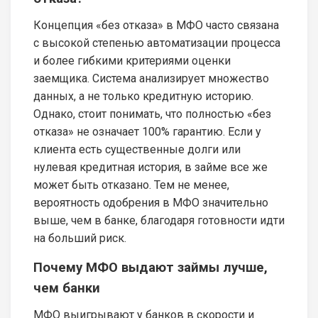
Концепция «без отказа» в МФО часто связана
с высокой степенью автоматизации процесса
и более гибкими критериями оценки
заемщика. Система анализирует множество
данных, а не только кредитную историю.
Однако, стоит понимать, что полностью «без
отказа» не означает 100% гарантию. Если у
клиента есть существенные долги или
нулевая кредитная история, в займе все же
может быть отказано. Тем не менее,
вероятность одобрения в МФО значительно
выше, чем в банке, благодаря готовности идти
на больший риск.
Почему МФО выдают займы лучше,
чем банки
МФО выигрывают у банков в скорости и