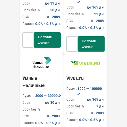
₽
Срок
до 31 дн.
Срок
до 365 дн.
Срок без %
30 дн.
Срок без %
21 дн.
ПСК
0 - 288%
ПСК
0 - 288%
Ставка
0.0% - 0.8% дн.
Ставка
0.0% - 0.8% дн.
Получить
i
Получить
i
деньги
деньги
Умные
Vivus.ru
Наличные
Сумма
1000 — 100000
₽
Сумма
3000 — 30000 ₽
Срок
до 365 дн.
Срок
до 30 дн.
Срок без %
7 дн.
Срок без %
—
ПСК
0 - 288%
ПСК
0 - 288%
Ставка
0.0% - 0.8% дн.
Ставка
0.0% - 0.8% дн.