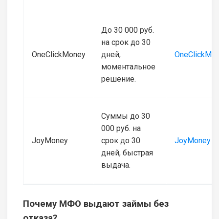
До 30 000 руб.
на срок до 30
OneClickMoney
дней,
OneClickMo
моментальное
решение.
Суммы до 30
000 руб. на
JoyMoney
срок до 30
JoyMoney
дней, быстрая
выдача.
Почему МФО выдают займы без
отказа?