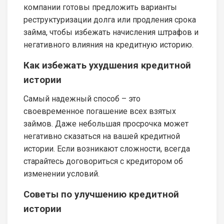
компании готовы предложить варианты
реструктуризации долга или продления срока
займа, чтобы избежать начисления штрафов и
негативного влияния на кредитную историю.
Как избежать ухудшения кредитной
истории
Самый надежный способ – это
своевременное погашение всех взятых
займов. Даже небольшая просрочка может
негативно сказаться на вашей кредитной
истории. Если возникают сложности, всегда
старайтесь договориться с кредитором об
изменении условий.
Советы по улучшению кредитной
истории