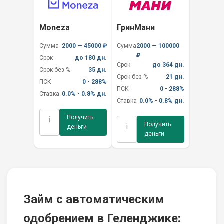
Moneza
ГринМани
Сумма
2000 — 45000 ₽
Сумма
2000 — 100000
₽
Срок
до 180 дн.
Срок
до 364 дн.
Срок без %
35 дн.
Срок без %
21 дн.
ПСК
0 - 288%
ПСК
0 - 288%
Ставка
0.0% - 0.8% дн.
Ставка
0.0% - 0.8% дн.
Получить
i
Получить
i
деньги
деньги
Займ с автоматическим
одобрением в Геленджике: