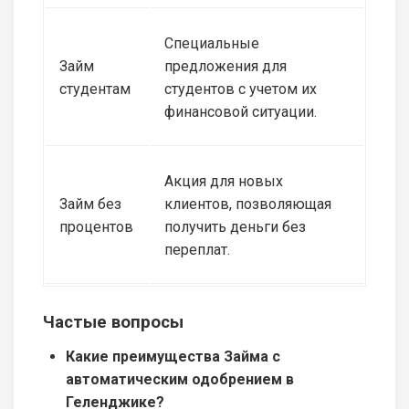
Специальные
Займ
предложения для
студентам
студентов с учетом их
финансовой ситуации.
Акция для новых
Займ без
клиентов, позволяющая
процентов
получить деньги без
переплат.
Частые вопросы
Какие преимущества Займа с
автоматическим одобрением в
Геленджике?