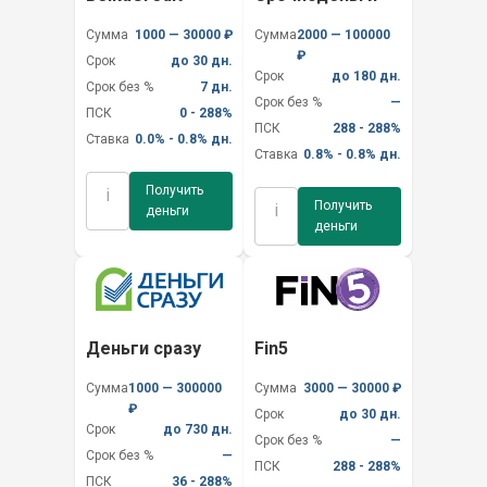
Сумма
1000 — 30000 ₽
Сумма
2000 — 100000
₽
Срок
до 30 дн.
Срок
до 180 дн.
Срок без %
7 дн.
Срок без %
—
ПСК
0 - 288%
ПСК
288 - 288%
Ставка
0.0% - 0.8% дн.
Ставка
0.8% - 0.8% дн.
Получить
i
Получить
i
деньги
деньги
Деньги сразу
Fin5
Сумма
1000 — 300000
Сумма
3000 — 30000 ₽
₽
Срок
до 30 дн.
Срок
до 730 дн.
Срок без %
—
Срок без %
—
ПСК
288 - 288%
ПСК
36 - 288%