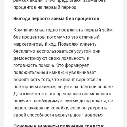
рамках акций, МФО предлагают займы без
процентов на первый период.
Выгода первого займа без процентов
Компаниям выгодно предлагать первый займ
без процентов, потому что это отличный
маркетинговый ход. Позволяя клиенту
бесплатно воспользоваться услугой, они
демонстрируют свою лояльность и
готовность помочь. Это формирует
положительный имидж и увеличивает
вероятность того, что клиент вернется за
повторным займом, но уже на платной основе.
Для клиента же это прекрасная возможность
получить необходимую сумму до зарплаты, не
переплачивая ни копейки, если он уверен в
своей способности вернуть долг вовремя.
Основные варианты получения средств: