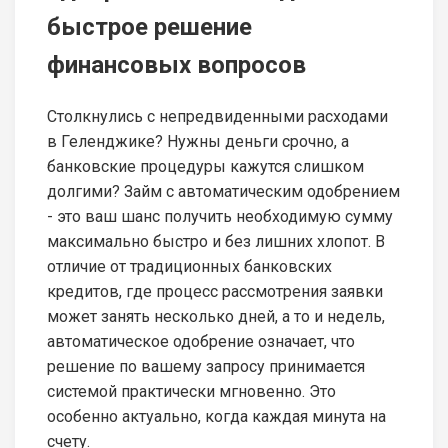
быстрое решение
финансовых вопросов
Столкнулись с непредвиденными расходами
в Геленджике? Нужны деньги срочно, а
банковские процедуры кажутся слишком
долгими? Займ с автоматическим одобрением
- это ваш шанс получить необходимую сумму
максимально быстро и без лишних хлопот. В
отличие от традиционных банковских
кредитов, где процесс рассмотрения заявки
может занять несколько дней, а то и недель,
автоматическое одобрение означает, что
решение по вашему запросу принимается
системой практически мгновенно. Это
особенно актуально, когда каждая минута на
счету.