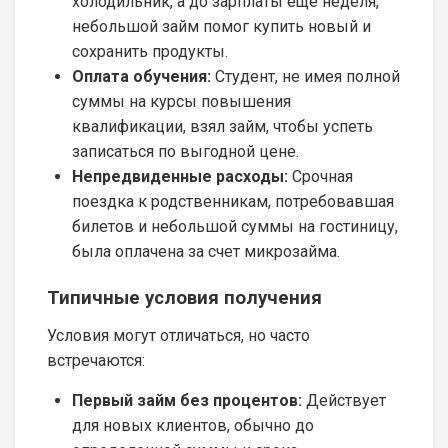
холодильник, а до зарплаты еще неделя,
небольшой займ помог купить новый и
сохранить продукты.
Оплата обучения:
Студент, не имея полной
суммы на курсы повышения
квалификации, взял займ, чтобы успеть
записаться по выгодной цене.
Непредвиденные расходы:
Срочная
поездка к родственникам, потребовавшая
билетов и небольшой суммы на гостиницу,
была оплачена за счет микрозайма.
Типичные условия получения
Условия могут отличаться, но часто
встречаются:
Первый займ без процентов:
Действует
для новых клиентов, обычно до