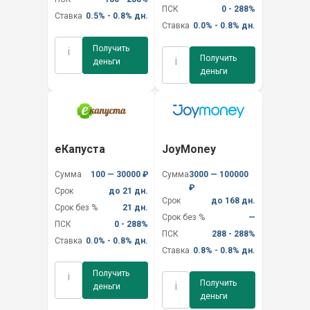
ПСК
0 - 288%
Ставка
0.5% - 0.8% дн.
Ставка
0.0% - 0.8% дн.
Получить
i
Получить
i
деньги
деньги
еКапуста
JoyMoney
Сумма
100 — 30000 ₽
Сумма
3000 — 100000
₽
Срок
до 21 дн.
Срок
до 168 дн.
Срок без %
21 дн.
Срок без %
—
ПСК
0 - 288%
ПСК
288 - 288%
Ставка
0.0% - 0.8% дн.
Ставка
0.8% - 0.8% дн.
Получить
i
Получить
i
деньги
деньги