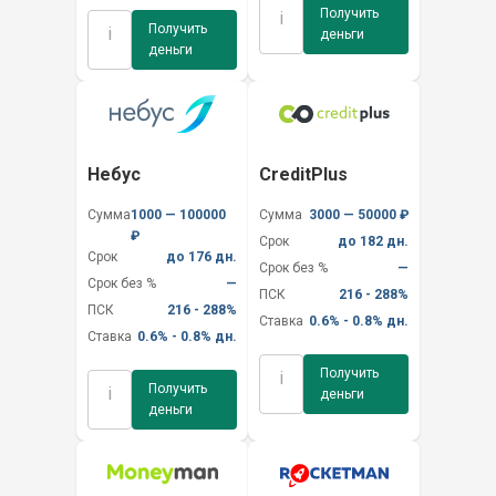
Получить
i
Получить
i
деньги
деньги
Небус
CreditPlus
Сумма
1000 — 100000
Сумма
3000 — 50000 ₽
₽
Срок
до 182 дн.
Срок
до 176 дн.
Срок без %
—
Срок без %
—
ПСК
216 - 288%
ПСК
216 - 288%
Ставка
0.6% - 0.8% дн.
Ставка
0.6% - 0.8% дн.
Получить
i
Получить
i
деньги
деньги