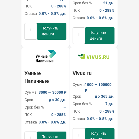
Срок без %
21 дн.
ПСК
0 - 288%
ПСК
0 - 288%
Ставка
0.0% - 0.8% дн.
Ставка
0.0% - 0.8% дн.
Получить
i
Получить
i
деньги
деньги
Умные
Vivus.ru
Наличные
Сумма
1000 — 100000
₽
Сумма
3000 — 30000 ₽
Срок
до 365 дн.
Срок
до 30 дн.
Срок без %
7 дн.
Срок без %
—
ПСК
0 - 288%
ПСК
0 - 288%
Ставка
0.0% - 0.8% дн.
Ставка
0.0% - 0.8% дн.
Получить
i
Получить
i