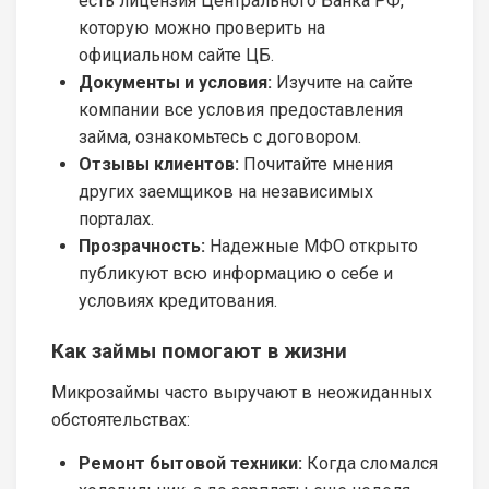
есть лицензия Центрального Банка РФ,
которую можно проверить на
официальном сайте ЦБ.
Документы и условия:
Изучите на сайте
компании все условия предоставления
займа, ознакомьтесь с договором.
Отзывы клиентов:
Почитайте мнения
других заемщиков на независимых
порталах.
Прозрачность:
Надежные МФО открыто
публикуют всю информацию о себе и
условиях кредитования.
Как займы помогают в жизни
Микрозаймы часто выручают в неожиданных
обстоятельствах:
Ремонт бытовой техники:
Когда сломался