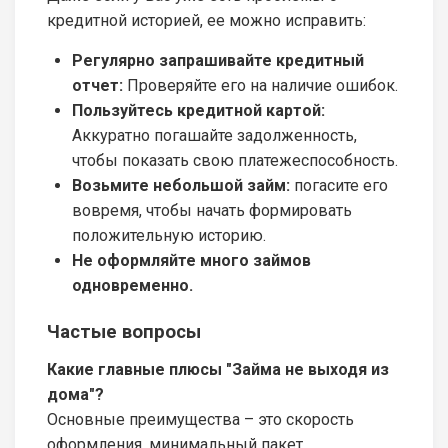
кредитной историей, ее можно исправить:
Регулярно запрашивайте кредитный
отчет:
Проверяйте его на наличие ошибок.
Пользуйтесь кредитной картой:
Аккуратно погашайте задолженность,
чтобы показать свою платежеспособность.
Возьмите небольшой займ:
погасите его
вовремя, чтобы начать формировать
положительную историю.
Не оформляйте много займов
одновременно.
Частые вопросы
Какие главные плюсы "Займа не выходя из
дома"?
Основные преимущества – это скорость
оформления, минимальный пакет