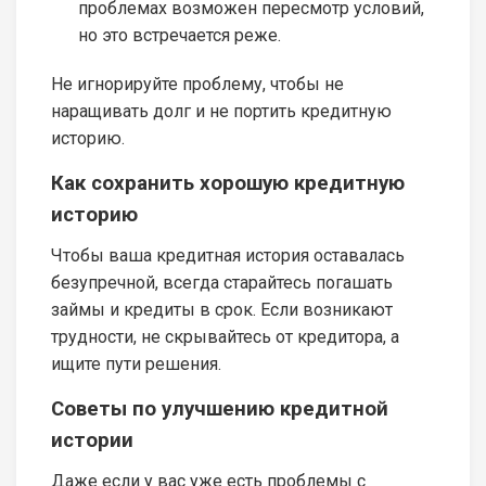
проблемах возможен пересмотр условий,
но это встречается реже.
Не игнорируйте проблему, чтобы не
наращивать долг и не портить кредитную
историю.
Как сохранить хорошую кредитную
историю
Чтобы ваша кредитная история оставалась
безупречной, всегда старайтесь погашать
займы и кредиты в срок. Если возникают
трудности, не скрывайтесь от кредитора, а
ищите пути решения.
Советы по улучшению кредитной
истории
Даже если у вас уже есть проблемы с