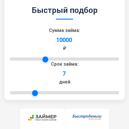
Быстрый подбор
Сумма займа:
10000
₽
Срок займа:
7
дней