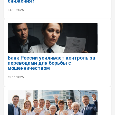
снижения?
14.11.2025
Банк России усиливает контроль за
переводами для борьбы с
мошенничеством
13.11.2025