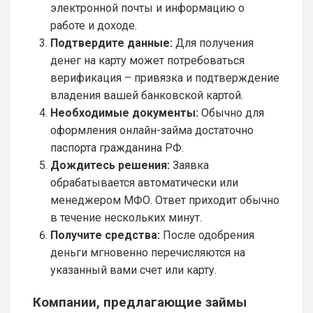
электронной почты и информацию о
работе и доходе.
Подтвердите данные:
Для получения
денег на карту может потребоваться
верификация – привязка и подтверждение
владения вашей банковской картой.
Необходимые документы:
Обычно для
оформления онлайн-займа достаточно
паспорта гражданина РФ.
Дождитесь решения:
Заявка
обрабатывается автоматически или
менеджером МФО. Ответ приходит обычно
в течение нескольких минут.
Получите средства:
После одобрения
деньги мгновенно перечисляются на
указанный вами счет или карту.
Компании, предлагающие займы