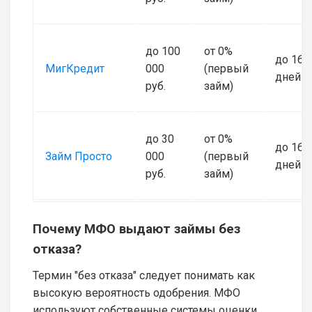
до 100
от 0%
до 168
МигКредит
000
(первый
дней
руб.
займ)
до 30
от 0%
до 16
Займ Просто
000
(первый
дней
руб.
займ)
Почему МФО выдают займы без
отказа?
Термин "без отказа" следует понимать как
высокую вероятность одобрения. МФО
используют собственные системы оценки