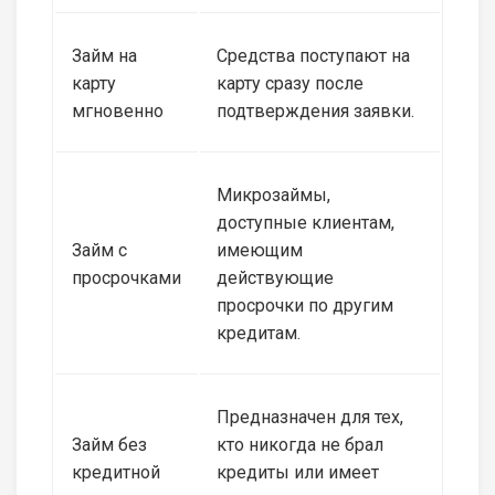
Займ на
Средства поступают на
карту
карту сразу после
мгновенно
подтверждения заявки.
Микрозаймы,
доступные клиентам,
Займ с
имеющим
просрочками
действующие
просрочки по другим
кредитам.
Предназначен для тех,
Займ без
кто никогда не брал
кредитной
кредиты или имеет