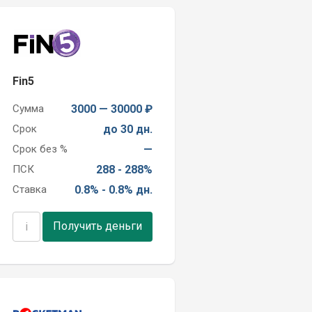
Fin5
Сумма
3000 — 30000 ₽
Срок
до 30 дн.
Срок без %
—
ПСК
288 - 288%
Ставка
0.8% - 0.8% дн.
Получить деньги
i