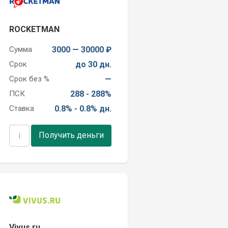
ROCKETMAN
Сумма
3000 — 30000 ₽
Срок
до 30 дн.
Срок без %
—
ПСК
288 - 288%
Ставка
0.8% - 0.8% дн.
Получить деньги
i
Vivus.ru