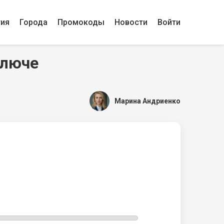
гия
Города
Промокоды
Новости
Войти
Ключе
Марина Андриенко