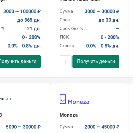
3000 — 100000 ₽
Сумма
3000 — 30000 ₽
до 365 дн.
Срок
до 30 дн.
 %
21 дн.
Срок без %
—
0 - 288%
ПСК
0 - 288%
0.0% - 0.8% дн.
Ставка
0.0% - 0.8% дн.
Получить деньги
Получить деньги
i
O
Moneza
5000 — 30000 ₽
Сумма
2000 — 45000 ₽