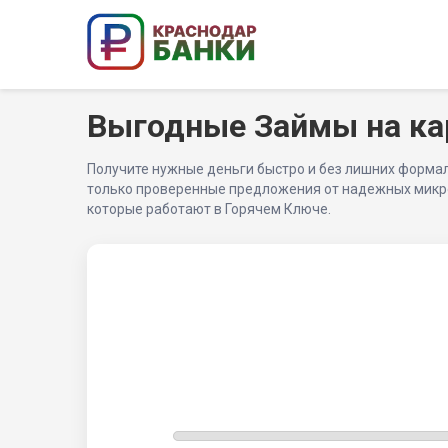
Выгодные Займы на кар
Получите нужные деньги быстро и без лишних форма
только проверенные предложения от надежных микр
которые работают в Горячем Ключе.