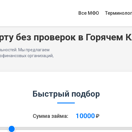
Все МФО
Терминоло
ту без проверок в Горячем 
льностей. Мы предлагаем
офинансовых организаций,
Быстрый подбор
10000
Сумма займа:
₽