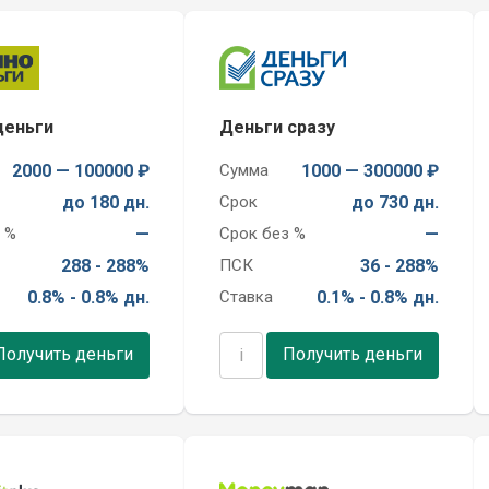
деньги
Деньги сразу
2000 — 100000 ₽
Сумма
1000 — 300000 ₽
до 180 дн.
Срок
до 730 дн.
 %
—
Срок без %
—
288 - 288%
ПСК
36 - 288%
0.8% - 0.8% дн.
Ставка
0.1% - 0.8% дн.
Получить деньги
Получить деньги
i