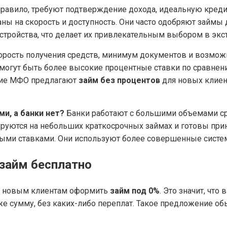
правило, требуют подтверждение дохода, идеальную креди
аны на скорость и доступность. Они часто одобряют займы
стройства, что делает их привлекательным выбором в экс
орость получения средств, минимум документов и возмож
могут быть более высокие процентные ставки по сравнен
огие МФО предлагают
займ без процентов
для новых клиен
и, а банки нет?
Банки работают с большими объемами сре
руются на небольших краткосрочных займах и готовы при
ыми ставками. Они используют более совершенные систе
займ бесплатно
т новым клиентам оформить
займ под 0%
. Это значит, что
 же сумму, без каких-либо переплат. Такое предложение о