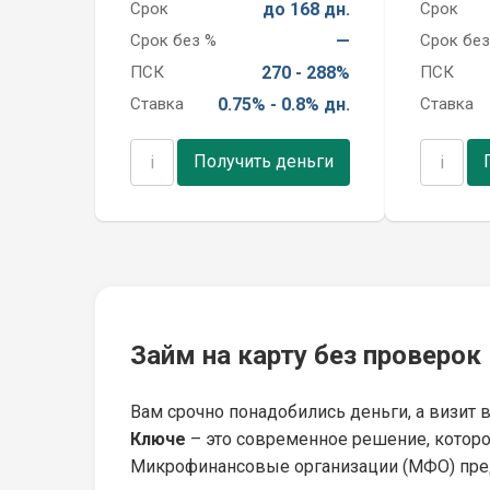
Срок
до 168 дн.
Срок
Срок без %
—
Срок без
ПСК
270 - 288%
ПСК
Ставка
0.75% - 0.8% дн.
Ставка
Получить деньги
i
i
Займ на карту без проверо
Вам срочно понадобились деньги, а визит
Ключе
– это современное решение, котор
Микрофинансовые организации (МФО) пред