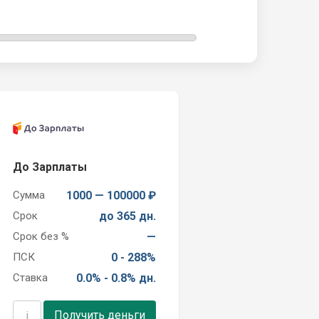
До Зарплаты
Сумма
1000 — 100000 ₽
Срок
до 365 дн.
Срок без %
—
ПСК
0 - 288%
Ставка
0.0% - 0.8% дн.
Получить деньги
i