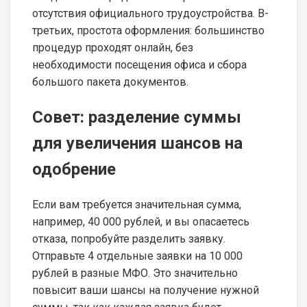
отсутствия официального трудоустройства. В-
третьих, простота оформления: большинство
процедур проходят онлайн, без
необходимости посещения офиса и сбора
большого пакета документов.
Совет: разделение суммы
для увеличения шансов на
одобрение
Если вам требуется значительная сумма,
например, 40 000 рублей, и вы опасаетесь
отказа, попробуйте разделить заявку.
Отправьте 4 отдельные заявки на 10 000
рублей в разные МФО. Это значительно
повысит ваши шансы на получение нужной