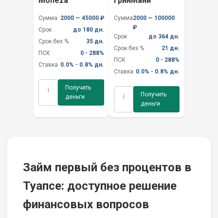
Moneza
ГринМани
Сумма
2000 — 45000 ₽
Сумма
2000 — 100000
₽
Срок
до 180 дн.
Срок
до 364 дн.
Срок без %
35 дн.
Срок без %
21 дн.
ПСК
0 - 288%
ПСК
0 - 288%
Ставка
0.0% - 0.8% дн.
Ставка
0.0% - 0.8% дн.
Получить
i
Получить
i
деньги
деньги
Займ первый без процентов в
Туапсе: доступное решение
финансовых вопросов