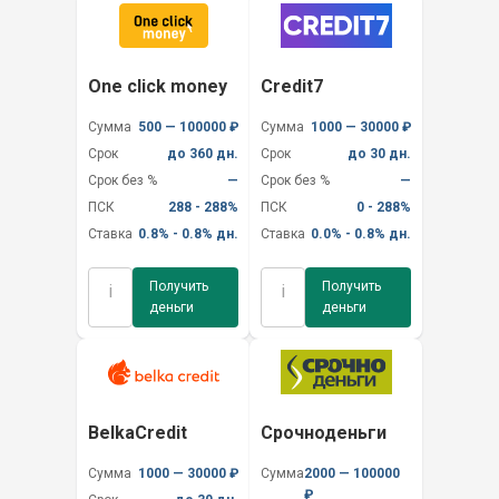
One click money
Credit7
Сумма
500 — 100000 ₽
Сумма
1000 — 30000 ₽
Срок
до 360 дн.
Срок
до 30 дн.
Срок без %
—
Срок без %
—
ПСК
288 - 288%
ПСК
0 - 288%
Ставка
0.8% - 0.8% дн.
Ставка
0.0% - 0.8% дн.
Получить
Получить
i
i
деньги
деньги
BelkaCredit
Срочноденьги
Сумма
1000 — 30000 ₽
Сумма
2000 — 100000
₽