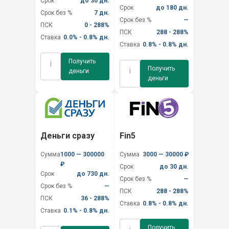
Срок
до 30 дн.
Срок
до 180 дн.
Срок без %
7 дн.
Срок без %
—
ПСК
0 - 288%
ПСК
288 - 288%
Ставка
0.0% - 0.8% дн.
Ставка
0.8% - 0.8% дн.
Получить
i
Получить
i
деньги
деньги
Деньги сразу
Fin5
Сумма
1000 — 300000
Сумма
3000 — 30000 ₽
₽
Срок
до 30 дн.
Срок
до 730 дн.
Срок без %
—
Срок без %
—
ПСК
288 - 288%
ПСК
36 - 288%
Ставка
0.8% - 0.8% дн.
Ставка
0.1% - 0.8% дн.
Получить