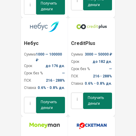
i
Получить
i
деньги
деньги
Небус
CreditPlus
Сумма
1000 — 100000
Сумма
3000 — 50000 ₽
₽
Срок
до 182 дн.
Срок
до 176 дн.
Срок без %
—
Срок без %
—
ПСК
216 - 288%
ПСК
216 - 288%
Ставка
0.6% - 0.8% дн.
Ставка
0.6% - 0.8% дн.
Получить
i
Получить
i
деньги
деньги