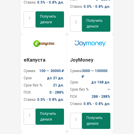
Ставка
0.5% - 0.8% дн.
Ставка
0.0% - 0.8% дн.
Получить
i
Получить
i
деньги
деньги
еКапуста
JoyMoney
Сумма
100 — 30000 ₽
Сумма
3000 — 100000
₽
Срок
до 21 дн.
Срок
до 168 дн.
Срок без %
21 дн.
Срок без %
—
ПСК
0 - 288%
ПСК
288 - 288%
Ставка
0.0% - 0.8% дн.
Ставка
0.8% - 0.8% дн.
Получить
i
Получить
i
деньги
деньги