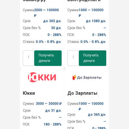
Сумма
2000 — 100000
Сумма
1000 — 100000
₽
₽
Срок
до 365 дн.
Срок
до 1080 дн.
Срок без %
30 дн.
Срок без %
—
ПСК
0 - 288%
ПСК
0 - 288%
Ставка
0.0% - 0.8% дн.
Ставка
0.0% - 0.8% дн.
Получить
Получить
i
i
деньги
деньги
Юкки
До Зарплаты
Сумма
3000 — 30000 ₽
Сумма
1000 — 100000
₽
Срок
до 31 дн.
Срок
до 365 дн.
Срок без %
—
Срок без %
—
ПСК
180 - 288%
ПСК
0 - 288%