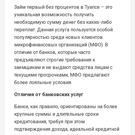
Займ первый без процентов в Туапсе – это
уникальная возможность получить
необходимую сумму денег без каких-либо
переплат. Данная услуга пользуется особой
популярностью среди новых клиентов
микрофинансовых организаций (МФО). В
отличие от банков, которые часто
предъявляют строгие требования к
заемщикам и не выдают средства лицам с
текущими просрочками, МФО предлагают
более лояльные условия.
Отличия от банковских услуг
Банки, как правило, ориентированы на более
крупные суммы и длительные сроки
кредитования, требуя при этом
подтверждения дохода, идеальной кредитной