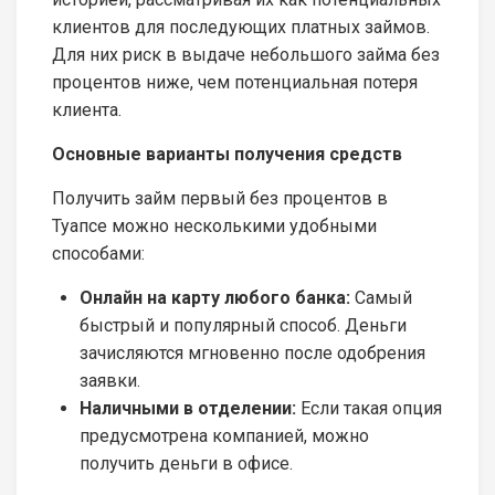
клиентов для последующих платных займов.
Для них риск в выдаче небольшого займа без
процентов ниже, чем потенциальная потеря
клиента.
Основные варианты получения средств
Получить займ первый без процентов в
Туапсе можно несколькими удобными
способами:
Онлайн на карту любого банка:
Самый
быстрый и популярный способ. Деньги
зачисляются мгновенно после одобрения
заявки.
Наличными в отделении:
Если такая опция
предусмотрена компанией, можно
получить деньги в офисе.