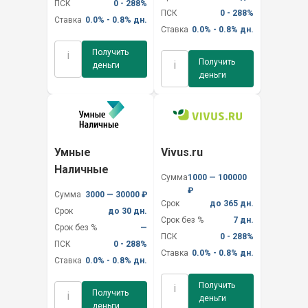
ПСК
0 - 288%
ПСК
0 - 288%
Ставка
0.0% - 0.8% дн.
Ставка
0.0% - 0.8% дн.
Получить
i
Получить
i
деньги
деньги
Умные
Vivus.ru
Наличные
Сумма
1000 — 100000
₽
Сумма
3000 — 30000 ₽
Срок
до 365 дн.
Срок
до 30 дн.
Срок без %
7 дн.
Срок без %
—
ПСК
0 - 288%
ПСК
0 - 288%
Ставка
0.0% - 0.8% дн.
Ставка
0.0% - 0.8% дн.
Получить
i
Получить
i
деньги
деньги