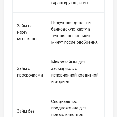
гарантирующая его.
Получение денег на
Займ на
банковскую карту в
карту
течение нескольких
мгновенно
минут после одобрения.
Микрозаймы для
Займ с
заемщиков с
просрочками
испорченной кредитной
историей.
Специальное
предложение для
Займ без
новых клиентов,