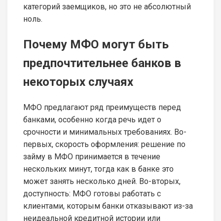
категорий заемщиков, но это не абсолютный
ноль.
Почему МФО могут быть
предпочтительнее банков в
некоторых случаях
МФО предлагают ряд преимуществ перед
банками, особенно когда речь идет о
срочности и минимальных требованиях. Во-
первых, скорость оформления: решение по
займу в МФО принимается в течение
нескольких минут, тогда как в банке это
может занять несколько дней. Во-вторых,
доступность: МФО готовы работать с
клиентами, которым банки отказывают из-за
неидеальной кредитной истории или