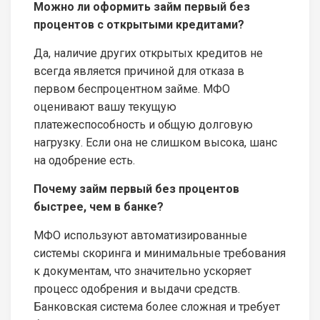
Можно ли оформить займ первый без
процентов с открытыми кредитами?
Да, наличие других открытых кредитов не
всегда является причиной для отказа в
первом беспроцентном займе. МФО
оценивают вашу текущую
платежеспособность и общую долговую
нагрузку. Если она не слишком высока, шанс
на одобрение есть.
Почему займ первый без процентов
быстрее, чем в банке?
МФО используют автоматизированные
системы скоринга и минимальные требования
к документам, что значительно ускоряет
процесс одобрения и выдачи средств.
Банковская система более сложная и требует