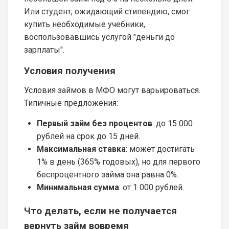
Или студент, ожидающий стипендию, смог
купить необходимые учебники,
воспользовавшись услугой "деньги до
зарплаты".
Условия получения
Условия займов в МФО могут варьироваться.
Типичные предложения:
Первый займ без процентов
: до 15 000
рублей на срок до 15 дней.
Максимальная ставка
: может достигать
1% в день (365% годовых), но для первого
беспроцентного займа она равна 0%.
Минимальная сумма
: от 1 000 рублей.
Что делать, если не получается
вернуть займ вовремя