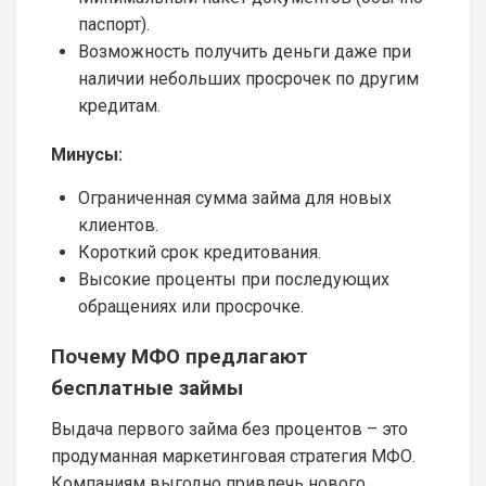
паспорт).
Возможность получить деньги даже при
наличии небольших просрочек по другим
кредитам.
Минусы:
Ограниченная сумма займа для новых
клиентов.
Короткий срок кредитования.
Высокие проценты при последующих
обращениях или просрочке.
Почему МФО предлагают
бесплатные займы
Выдача первого займа без процентов – это
продуманная маркетинговая стратегия МФО.
Компаниям выгодно привлечь нового