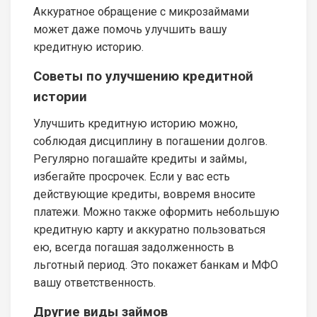
Аккуратное обращение с микрозаймами
может даже помочь улучшить вашу
кредитную историю.
Советы по улучшению кредитной
истории
Улучшить кредитную историю можно,
соблюдая дисциплину в погашении долгов.
Регулярно погашайте кредиты и займы,
избегайте просрочек. Если у вас есть
действующие кредиты, вовремя вносите
платежи. Можно также оформить небольшую
кредитную карту и аккуратно пользоваться
ею, всегда погашая задолженность в
льготный период. Это покажет банкам и МФО
вашу ответственность.
Другие виды займов