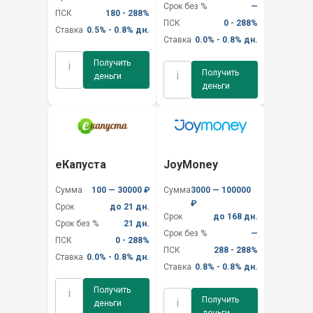
Срок без %
—
ПСК
180 - 288%
ПСК
0 - 288%
Ставка
0.5% - 0.8% дн.
Ставка
0.0% - 0.8% дн.
Получить
i
Получить
i
деньги
деньги
еКапуста
JoyMoney
Сумма
100 — 30000 ₽
Сумма
3000 — 100000
₽
Срок
до 21 дн.
Срок
до 168 дн.
Срок без %
21 дн.
Срок без %
—
ПСК
0 - 288%
ПСК
288 - 288%
Ставка
0.0% - 0.8% дн.
Ставка
0.8% - 0.8% дн.
Получить
i
Получить
i
деньги