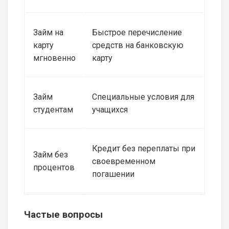
Займ на
Быстрое перечисление
карту
средств на банковскую
мгновенно
карту
Займ
Специальные условия для
студентам
учащихся
Кредит без переплаты при
Займ без
своевременном
процентов
погашении
Частые вопросы