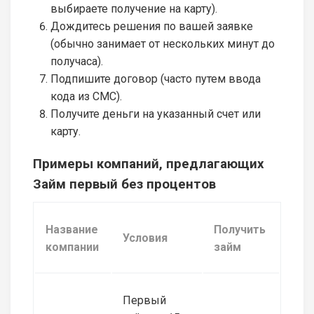
выбираете получение на карту).
Дождитесь решения по вашей заявке
(обычно занимает от нескольких минут до
получаса).
Подпишите договор (часто путем ввода
кода из СМС).
Получите деньги на указанный счет или
карту.
Примеры компаний, предлагающих
Займ первый без процентов
Название
Получить
Условия
компании
займ
Первый