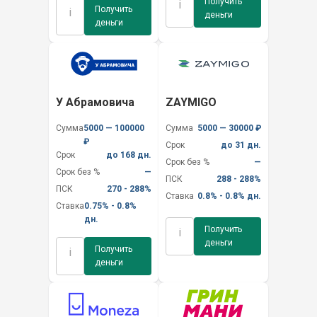
Получить
i
Получить
i
деньги
деньги
У Абрамовича
ZAYMIGO
Сумма
5000 — 100000
Сумма
5000 — 30000 ₽
₽
Срок
до 31 дн.
Срок
до 168 дн.
Срок без %
—
Срок без %
—
ПСК
288 - 288%
ПСК
270 - 288%
Ставка
0.8% - 0.8% дн.
Ставка
0.75% - 0.8%
дн.
Получить
i
деньги
Получить
i
деньги