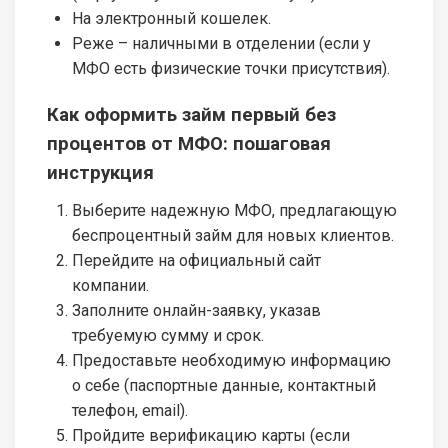
На электронный кошелек.
Реже – наличными в отделении (если у
МФО есть физические точки присутствия).
Как оформить займ первый без
процентов от МФО: пошаговая
инструкция
Выберите надежную МФО, предлагающую
беспроцентный займ для новых клиентов.
Перейдите на официальный сайт
компании.
Заполните онлайн-заявку, указав
требуемую сумму и срок.
Предоставьте необходимую информацию
о себе (паспортные данные, контактный
телефон, email).
Пройдите верификацию карты (если