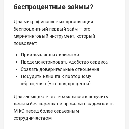
беспроцентные займы?
Для микрофинансовых организаций
беспроцентный первый займ — это
маркетинговый инструмент, который
позволяет:
Привлечь новых клиентов
Продемонстрировать удобство сервиса
Создать доверительные отношения
Побудить клиента к повторному
обращению (уже под проценты)
Для заемщиков это возможность получить
деньги без переплат и проверить надежность
МФО перед более серьезным
сотрудничеством.