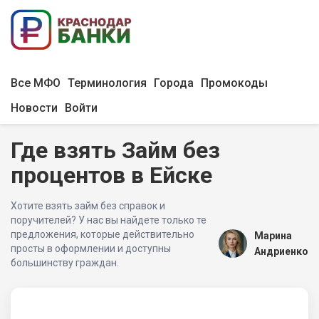
Все МФО
Терминология
Города
Промокоды
Новости
Войти
Где взять Займ без
процентов в Ейске
Хотите взять займ без справок и
поручителей? У нас вы найдете только те
предложения, которые действительно
Марина
просты в оформлении и доступны
Андриенко
большинству граждан.