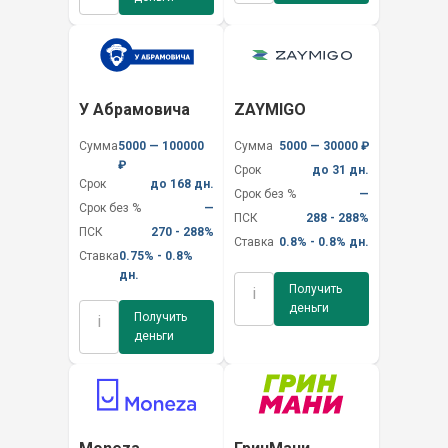
У Абрамовича
ZAYMIGO
Сумма
5000 — 100000
Сумма
5000 — 30000 ₽
₽
Срок
до 31 дн.
Срок
до 168 дн.
Срок без %
—
Срок без %
—
ПСК
288 - 288%
ПСК
270 - 288%
Ставка
0.8% - 0.8% дн.
Ставка
0.75% - 0.8%
дн.
Получить
i
деньги
Получить
i
деньги