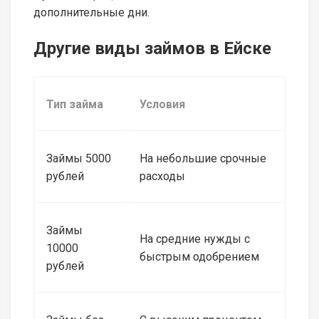
дополнительные дни.
Другие виды займов в Ейске
Тип займа
Условия
Займы 5000
На небольшие срочные
рублей
расходы
Займы
На средние нужды с
10000
быстрым одобрением
рублей