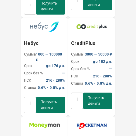
i
Получить
i
деньги
деньги
Небус
CreditPlus
Сумма
1000 — 100000
Сумма
3000 — 50000 ₽
₽
Срок
до 182 дн.
Срок
до 176 дн.
Срок без %
—
Срок без %
—
ПСК
216 - 288%
ПСК
216 - 288%
Ставка
0.6% - 0.8% дн.
Ставка
0.6% - 0.8% дн.
Получить
i
Получить
i
деньги
деньги