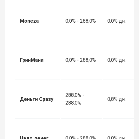
Moneza
0,0% - 288,0%
0,0% дн.
ГринМани
0,0% - 288,0%
0,0% дн.
288,0% -
Деньги Сразу
0,8% дн.
288,0%
Надо денег
0,0% - 288,0%
0,0% дн.