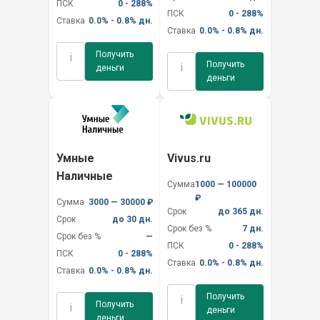
ПСК
0 - 288%
ПСК
0 - 288%
Ставка
0.0% - 0.8% дн.
Ставка
0.0% - 0.8% дн.
Получить
i
Получить
i
деньги
деньги
Умные
Vivus.ru
Наличные
Сумма
1000 — 100000
₽
Сумма
3000 — 30000 ₽
Срок
до 365 дн.
Срок
до 30 дн.
Срок без %
7 дн.
Срок без %
—
ПСК
0 - 288%
ПСК
0 - 288%
Ставка
0.0% - 0.8% дн.
Ставка
0.0% - 0.8% дн.
Получить
i
Получить
i
деньги
деньги