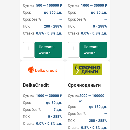
Сумма
500 — 100000 ₽
Сумма
1000 — 30000 ₽
Срок
до 360 дн.
Срок
до 30 дн.
Срок без %
—
Срок без %
—
ПСК
288 - 288%
ПСК
0 - 288%
Ставка
0.8% - 0.8% дн.
Ставка
0.0% - 0.8% дн.
Получить
Получить
i
i
деньги
деньги
BelkaCredit
Срочноденьги
Сумма
1000 — 30000 ₽
Сумма
2000 — 100000
₽
Срок
до 30 дн.
Срок
до 180 дн.
Срок без %
7 дн.
Срок без %
—
ПСК
0 - 288%
ПСК
288 - 288%
Ставка
0.0% - 0.8% дн.
Ставка
0.8% - 0.8% дн.