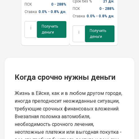
Срок без %
21 дн.
ПСК
0 - 288%
ПСК
0 - 288%
Ставка
0.0% - 0.8% дн.
Ставка
0.0% - 0.8% дн.
Получить
i
Получить
i
деньги
деньги
Когда срочно нужны деньги
Жизнь в Ейске, как и в любом другом городе,
иногда преподносит неожиданные ситуации,
требующие срочных финансовых вложений.
Внезапная поломка автомобиля,
необходимость срочного лечения,
неотложные платежи или выгодная покупка -