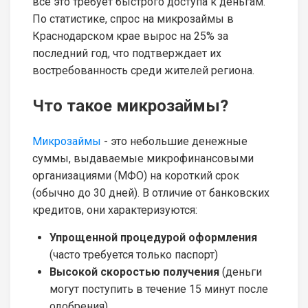
все это требует быстрого доступа к деньгам.
По статистике, спрос на микрозаймы в
Краснодарском крае вырос на 25% за
последний год, что подтверждает их
востребованность среди жителей региона.
Что такое микрозаймы?
Микрозаймы
- это небольшие денежные
суммы, выдаваемые микрофинансовыми
организациями (МФО) на короткий срок
(обычно до 30 дней). В отличие от банковских
кредитов, они характеризуются:
Упрощенной процедурой оформления
(часто требуется только паспорт)
Высокой скоростью получения
(деньги
могут поступить в течение 15 минут после
одобрения)