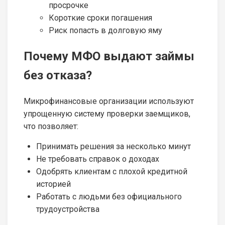
просрочке
Короткие сроки погашения
Риск попасть в долговую яму
Почему МФО выдают займы
без отказа?
Микрофинансовые организации используют
упрощенную систему проверки заемщиков,
что позволяет:
Принимать решения за несколько минут
Не требовать справок о доходах
Одобрять клиентам с плохой кредитной
историей
Работать с людьми без официального
трудоустройства