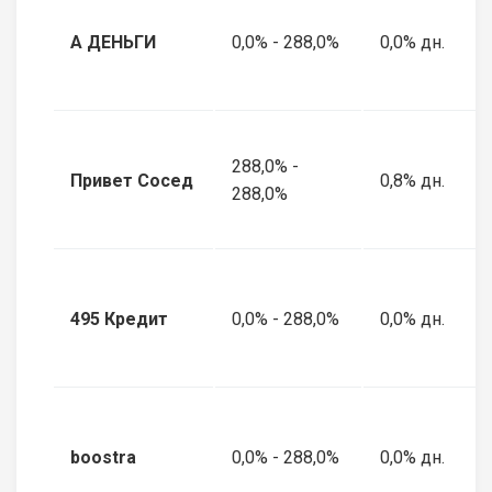
А ДЕНЬГИ
0,0% - 288,0%
0,0% дн.
288,0% -
Привет Сосед
0,8% дн.
288,0%
495 Кредит
0,0% - 288,0%
0,0% дн.
boostra
0,0% - 288,0%
0,0% дн.