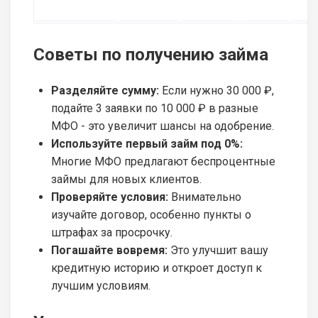
Советы по получению займа
Разделяйте сумму:
Если нужно 30 000 ₽,
подайте 3 заявки по 10 000 ₽ в разные
МФО - это увеличит шансы на одобрение.
Используйте первый займ под 0%:
Многие МФО предлагают беспроцентные
займы для новых клиентов.
Проверяйте условия:
Внимательно
изучайте договор, особенно пункты о
штрафах за просрочку.
Погашайте вовремя:
Это улучшит вашу
кредитную историю и откроет доступ к
лучшим условиям.