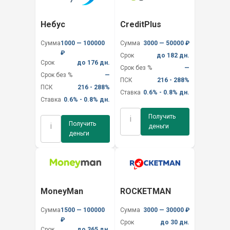
Небус
CreditPlus
Сумма
1000 — 100000
Сумма
3000 — 50000 ₽
₽
Срок
до 182 дн.
Срок
до 176 дн.
Срок без %
—
Срок без %
—
ПСК
216 - 288%
ПСК
216 - 288%
Ставка
0.6% - 0.8% дн.
Ставка
0.6% - 0.8% дн.
Получить
i
Получить
i
деньги
деньги
MoneyMan
ROCKETMAN
Сумма
1500 — 100000
Сумма
3000 — 30000 ₽
₽
Срок
до 30 дн.
Срок
до 365 дн.