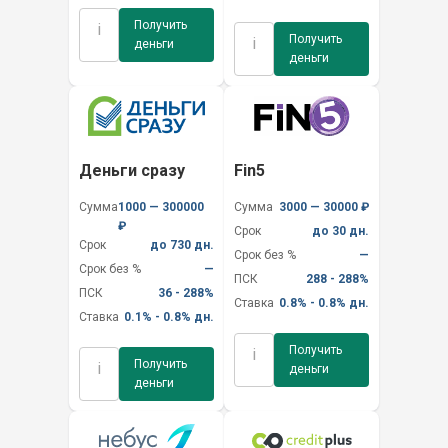
Получить
i
Получить
i
деньги
деньги
Деньги сразу
Fin5
Сумма
1000 — 300000
Сумма
3000 — 30000 ₽
₽
Срок
до 30 дн.
Срок
до 730 дн.
Срок без %
—
Срок без %
—
ПСК
288 - 288%
ПСК
36 - 288%
Ставка
0.8% - 0.8% дн.
Ставка
0.1% - 0.8% дн.
Получить
i
Получить
i
деньги
деньги