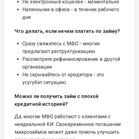
На электронный кошелек - моментально
Наличными в офисе - в течение рабочего
дня
Что делать, если нечем платить по займу?
Сразу свяжитесь с МФО - многие
предлагают реструктуризацию
Рассмотрите рефинансирование в другой
организации
Не скрывайтесь от кредитора - это
усугубит ситуацию
Можно ли получить займ с плохой
кредитной историей?
Да, многие МФО работают с клиентами с
неидеальной КИ. Своевременное погашение
микрозаймов может даже помочь улучшить