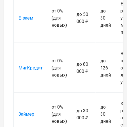
Бы
от 0%
до
ре
до 50
Е-заем
(для
30
уд
000 ₽
новых)
дней
мо
пр
Вы
от 0%
до
пр
до 80
МигКредит
(для
126
од
000 ₽
новых)
дней
ло
ус
Кр
от 0%
до
до 30
раб
Займер
(для
30
000 ₽
од
новых)
дней
с 