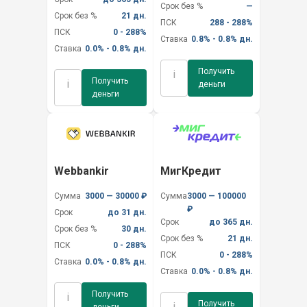
Срок без %
—
Срок без %
21 дн.
ПСК
288 - 288%
ПСК
0 - 288%
Ставка
0.8% - 0.8% дн.
Ставка
0.0% - 0.8% дн.
Получить
i
Получить
i
деньги
деньги
Webbankir
МигКредит
Сумма
3000 — 30000 ₽
Сумма
3000 — 100000
₽
Срок
до 31 дн.
Срок
до 365 дн.
Срок без %
30 дн.
Срок без %
21 дн.
ПСК
0 - 288%
ПСК
0 - 288%
Ставка
0.0% - 0.8% дн.
Ставка
0.0% - 0.8% дн.
Получить
i
Получить
i