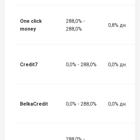
One click
288,0% -
0,8% дн.
money
288,0%
Credit7
0,0% - 288,0%
0,0% дн.
BelkaCredit
0,0% - 288,0%
0,0% дн.
288,0% -