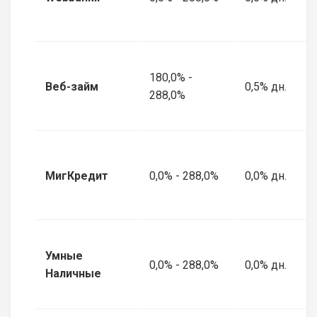
180,0% -
Веб-займ
0,5% дн.
288,0%
МигКредит
0,0% - 288,0%
0,0% дн.
Умные
0,0% - 288,0%
0,0% дн.
Наличные